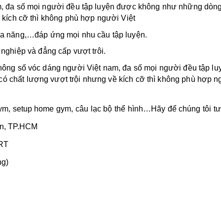
nam, đa số mọi người đều tập luyện được không như những d
ề kích cỡ thì không phù hợp người Việt
đa năng,…đáp ứng mọi nhu cầu tập luyện.
nghiệp và đẳng cấp vượt trôi.
thông số vóc dáng người Việt nam, đa số mọi người đều tập 
ó chất lượng vượt trội nhưng về kích cỡ thì không phù hợp n
gym, setup home gym, câu lạc bộ thể hình…Hãy để chúng tôi tư
ôn, TP.HCM
RT
ng)