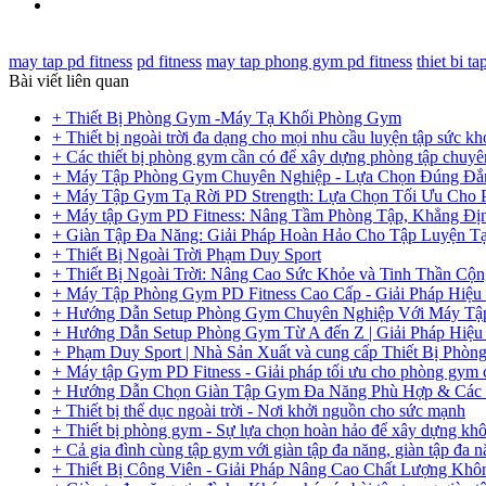
may tap pd fitness
pd fitness
may tap phong gym pd fitness
thiet bi t
Bài viết liên quan
+ Thiết Bị Phòng Gym -Máy Tạ Khối Phòng Gym
+ Thiết bị ngoài trời đa dạng cho mọi nhu cầu luyện tập sức kh
+ Các thiết bị phòng gym cần có để xây dựng phòng tập chuyê
+ Máy Tập Phòng Gym Chuyên Nghiệp - Lựa Chọn Đúng Đắ
+ Máy Tập Gym Tạ Rời PD Strength: Lựa Chọn Tối Ưu Cho
+ Máy tập Gym PD Fitness: Nâng Tầm Phòng Tập, Khẳng Đị
+ Giàn Tập Đa Năng: Giải Pháp Hoàn Hảo Cho Tập Luyện T
+ Thiết Bị Ngoài Trời Phạm Duy Sport
+ Thiết Bị Ngoài Trời: Nâng Cao Sức Khỏe và Tinh Thần Cộ
+ Máy Tập Phòng Gym PD Fitness Cao Cấp - Giải Pháp Hiệu
+ Hướng Dẫn Setup Phòng Gym Chuyên Nghiệp Với Máy Tập
+ Hướng Dẫn Setup Phòng Gym Từ A đến Z | Giải Pháp Hiệu
+ Phạm Duy Sport | Nhà Sản Xuất và cung cấp Thiết Bị Phò
+ Máy tập Gym PD Fitness - Giải pháp tối ưu cho phòng gym
+ Hướng Dẫn Chọn Giàn Tập Gym Đa Năng Phù Hợp & Các 
+ Thiết bị thể dục ngoài trời - Nơi khởi nguồn cho sức mạnh
+ Thiết bị phòng gym - Sự lựa chọn hoàn hảo để xây dựng khô
+ Cả gia đình cùng tập gym với giàn tập đa năng, giàn tập đa n
+ Thiết Bị Công Viên - Giải Pháp Nâng Cao Chất Lượng Kh