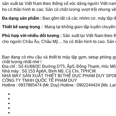
sản xuất tại Việt Nam theo thông số vóc dáng người Việt 
họ có thân hình to cao. Sản có chất lượng vượt trội nhưng v
Đa dạng sản phẩm :
Bao gồm tất cả các nhóm cơ, máy tập 
Thiết kế sang trọng :
Mang lại không gian tập luyện chuyên 
Phù hợp với nhiều đối tượng :
Sản xuất tại Việt Nam theo 
cho người Châu Âu, Châu Mỹ… họ có thân hình to cao. Sản c
Bạn đang có nhu cầu và thiết bị máy tập gym, setup phòng 
chất lượng nhất nhé !
Địa chỉ : Số 41/68/3C Đường DT5, Ấp5, Đông Thạnh, Hóc M
Nhà máy : Số 153 Ấp6A, Bình Mỹ, Củ Chi, TPHCM
NHÀ MÁY SẢN XUẤT THIẾT BỊ THỂ DỤC PHAM DUY SPO
CÔNG TY TNHH QUỐC TẾ PHẠM DUY
Hotline : 0937865474 (Mr. Duy) Hotline : 0902244424 (Ms. Lạ