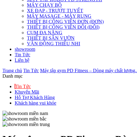
MÁY CHẠY BỘ
XE ĐẠP - TRƯỢT TUYẾT
MÁY MASAGE - MÁY RUNG
THIẾT BỊ CÔNG VIÊN ĐƠN (ĐƠN)
THIẾT BỊ CÔNG VIÊN ĐÔI (ĐÔI)
CỤM ĐA NĂNG
THIẾT BỊ SÂN VƯỜN
VẬN ĐỘNG THIẾU NHI
showroom
Tin Tức
Liên hệ
Trang chủ
Tin Tức
Máy tập gym PD Fitness – Dòng máy chất lượng..
Danh mục
Tin Tức
Khuyến Mãi
Hỗ Trợ Khách Hàng
Khách hàng vui khỏe