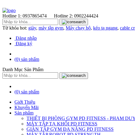
Hotline 1:
0937865474
Hotline 2:
0902244424
Từ khóa hot:
giày
,
máy tập gym
,
Máy chạy bộ
,
kéo tạ ngang
,
cable c
Đăng nhập
Đăng ký
(0)
sản phẩm
Danh Mục Sản Phẩm
(0)
sản phẩm
Giới Thiệu
Khuyến Mãi
Sản phẩm
THIẾT BỊ PHÒNG GYM PD FITNESS - PHAM DU
MÁY TẬP TẠ KHỐI PD FITNESS
GIÀN TẬP GYM ĐA NĂNG PD FITNESS
MÁY TÂP ROBOT PD STRENGTH