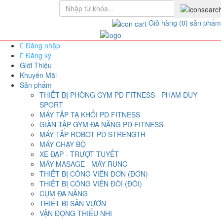
Giỏ hàng
(0)
sản phẩm
Đăng nhập
Đăng ký
Giới Thiệu
Khuyến Mãi
Sản phẩm
THIẾT BỊ PHÒNG GYM PD FITNESS - PHAM DUY
SPORT
MÁY TẬP TẠ KHỐI PD FITNESS
GIÀN TẬP GYM ĐA NĂNG PD FITNESS
MÁY TÂP ROBOT PD STRENGTH
MÁY CHẠY BỘ
XE ĐẠP - TRƯỢT TUYẾT
MÁY MASAGE - MÁY RUNG
THIẾT BỊ CÔNG VIÊN ĐƠN (ĐƠN)
THIẾT BỊ CÔNG VIÊN ĐÔI (ĐÔI)
CỤM ĐA NĂNG
THIẾT BỊ SÂN VƯỜN
VẬN ĐỘNG THIẾU NHI