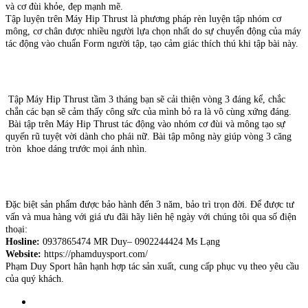
và cơ đùi khỏe, đẹp mạnh mẽ.
Tập luyện trên Máy Hip Thrust là phương pháp rèn luyện tập nhóm cơ
mông, cơ chân được nhiều người lựa chọn nhất do sự chuyển động của máy
tác động vào chuẩn Form người tập, tạo cảm giác thích thú khi tập bài này.
Tập Máy Hip Thrust tầm 3 tháng bạn sẽ cải thiện vòng 3 đáng kể, chắc
chắn các bạn sẽ cảm thấy công sức của mình bỏ ra là vô cùng xứng đáng.
Bài tập trên Máy Hip Thrust tác động vào nhóm cơ đùi và mông tạo sự
quyến rũ tuyệt vời dành cho phái nữ. Bài tập mông này giúp vòng 3 căng
tròn khoe dáng trước mọi ánh nhìn.
Đặc biệt sản phẩm được bảo hành đến 3 năm, bảo trì trọn đời. Để được tư
vấn và mua hàng với giá ưu đãi hãy liên hệ ngày với chúng tôi qua số điện
thoại:
Hosline:
0937865474 MR Duy– 0902244424 Ms Lạng
Website:
https://phamduysport.com/
Phạm Duy Sport hân hạnh hợp tác sản xuất, cung cấp phục vụ theo yêu cầu
của quý khách.