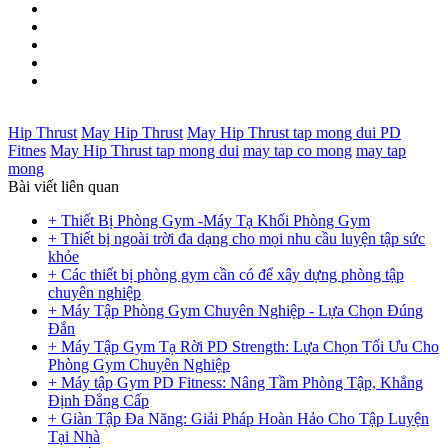
Hip Thrust
May Hip Thrust
May Hip Thrust tap mong dui PD
Fitnes
May Hip Thrust tap mong dui
may tap co mong
may tap
mong
Bài viết liên quan
+ Thiết Bị Phòng Gym -Máy Tạ Khối Phòng Gym
+ Thiết bị ngoài trời đa dạng cho mọi nhu cầu luyện tập sức
khỏe
+ Các thiết bị phòng gym cần có để xây dựng phòng tập
chuyên nghiệp
+ Máy Tập Phòng Gym Chuyên Nghiệp - Lựa Chọn Đúng
Đắn
+ Máy Tập Gym Tạ Rời PD Strength: Lựa Chọn Tối Ưu Cho
Phòng Gym Chuyên Nghiệp
+ Máy tập Gym PD Fitness: Nâng Tầm Phòng Tập, Khẳng
Định Đẳng Cấp
+ Giàn Tập Đa Năng: Giải Pháp Hoàn Hảo Cho Tập Luyện
Tại Nhà