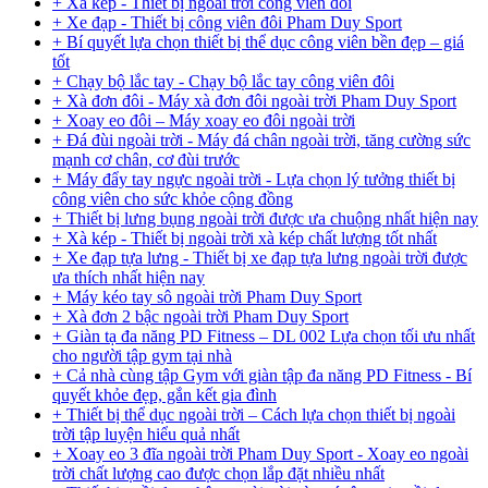
+ Xà kép - Thiết bị ngoài trời công viên đôi
+ Xe đạp - Thiết bị công viên đôi Pham Duy Sport
+ Bí quyết lựa chọn thiết bị thể dục công viên bền đẹp – giá
tốt
+ Chạy bộ lắc tay - Chạy bộ lắc tay công viên đôi
+ Xà đơn đôi - Máy xà đơn đôi ngoài trời Pham Duy Sport
+ Xoay eo đôi – Máy xoay eo đôi ngoài trời
+ Đá đùi ngoài trời - Máy đá chân ngoài trời, tăng cường sức
mạnh cơ chân, cơ đùi trước
+ Máy đẩy tay ngực ngoài trời - Lựa chọn lý tưởng thiết bị
công viên cho sức khỏe cộng đồng
+ Thiết bị lưng bụng ngoài trời được ưa chuộng nhất hiện nay
+ Xà kép - Thiết bị ngoài trời xà kép chất lượng tốt nhất
+ Xe đạp tựa lưng - Thiết bị xe đạp tựa lưng ngoài trời được
ưa thích nhất hiện nay
+ Máy kéo tay sô ngoài trời Pham Duy Sport
+ Xà đơn 2 bậc ngoài trời Pham Duy Sport
+ Giàn tạ đa năng PD Fitness – DL 002 Lựa chọn tối ưu nhất
cho người tập gym tại nhà
+ Cả nhà cùng tập Gym với giàn tập đa năng PD Fitness - Bí
quyết khỏe đẹp, gắn kết gia đình
+ Thiết bị thể dục ngoài trời – Cách lựa chọn thiết bị ngoài
trời tập luyện hiểu quả nhất
+ Xoay eo 3 đĩa ngoài trời Pham Duy Sport - Xoay eo ngoài
trời chất lượng cao được chọn lắp đặt nhiều nhất