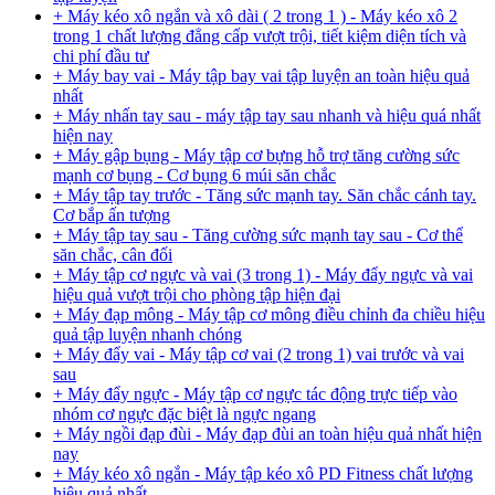
+ Máy kéo xô ngắn và xô dài ( 2 trong 1 ) - Máy kéo xô 2
trong 1 chất lượng đẳng cấp vượt trội, tiết kiệm diện tích và
chi phí đầu tư
+ Máy bay vai - Máy tập bay vai tập luyện an toàn hiệu quả
nhất
+ Máy nhấn tay sau - máy tập tay sau nhanh và hiệu quá nhất
hiện nay
+ Máy gập bụng - Máy tập cơ bựng hỗ trợ tăng cường sức
mạnh cơ bụng - Cơ bụng 6 múi săn chắc
+ Máy tập tay trước - Tăng sức mạnh tay. Săn chắc cánh tay.
Cơ bắp ấn tượng
+ Máy tập tay sau - Tăng cường sức mạnh tay sau - Cơ thể
săn chắc, cân đối
+ Máy tập cơ ngực và vai (3 trong 1) - Máy đẩy ngực và vai
hiệu quả vượt trội cho phòng tập hiện đại
+ Máy đạp mông - Máy tập cơ mông điều chỉnh đa chiều hiệu
quả tập luyện nhanh chóng
+ Máy đẩy vai - Máy tập cơ vai (2 trong 1) vai trước và vai
sau
+ Máy đẩy ngực - Máy tập cơ ngực tác động trực tiếp vào
nhóm cơ ngực đặc biệt là ngực ngang
+ Máy ngồi đạp đùi - Máy đạp đùi an toàn hiệu quả nhất hiện
nay
+ Máy kéo xô ngắn - Máy tập kéo xô PD Fitness chất lượng
hiệu quả nhất