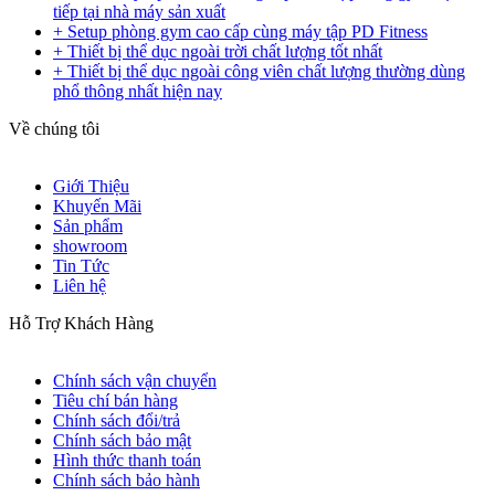
tiếp tại nhà máy sản xuất
+ Setup phòng gym cao cấp cùng máy tập PD Fitness
+ Thiết bị thể dục ngoài trời chất lượng tốt nhất
+ Thiết bị thể dục ngoài công viên chất lượng thường dùng
phổ thông nhất hiện nay
Về chúng tôi
Giới Thiệu
Khuyến Mãi
Sản phẩm
showroom
Tin Tức
Liên hệ
Hỗ Trợ Khách Hàng
Chính sách vận chuyển
Tiêu chí bán hàng
Chính sách đổi/trả
Chính sách bảo mật
Hình thức thanh toán
Chính sách bảo hành