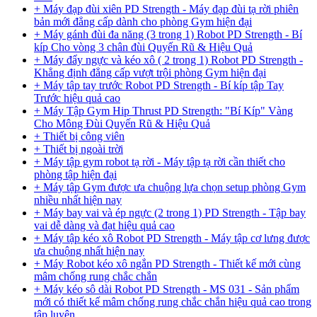
+ Máy đạp đùi xiên PD Strength - Máy đạp đùi tạ rời phiên
bản mới đẳng cấp dành cho phòng Gym hiện đại
+ Máy gánh đùi đa năng (3 trong 1) Robot PD Strength - Bí
kíp Cho vòng 3 chân đùi Quyến Rũ & Hiệu Quả
+ Máy đẩy ngực và kéo xô ( 2 trong 1) Robot PD Strength -
Khẳng định đẳng cấp vượt trội phòng Gym hiện đại
+ Máy tập tay trước Robot PD Strength - Bí kíp tập Tay
Trước hiệu quả cao
+ Máy Tập Gym Hip Thrust PD Strength: "Bí Kíp" Vàng
Cho Mông Đùi Quyến Rũ & Hiệu Quả
+ Thiết bị công viên
+ Thiết bị ngoài trời
+ Máy tập gym robot tạ rời - Máy tập tạ rời cần thiết cho
phòng tập hiện đại
+ Máy tập Gym được ưa chuộng lựa chọn setup phòng Gym
nhiều nhất hiện nay
+ Máy bay vai và ép ngực (2 trong 1) PD Strength - Tập bay
vai dễ dàng và đạt hiệu quả cao
+ Máy tập kéo xô Robot PD Strength - Máy tập cơ lưng được
ưa chuộng nhất hiện nay
+ Máy Robot kéo xô ngắn PD Strength - Thiết kế mới cùng
mâm chống rung chắc chắn
+ Máy kéo sô dài Robot PD Strength - MS 031 - Sản phẩm
mới có thiết kế mâm chống rung chắc chắn hiệu quả cao trong
tập luyện