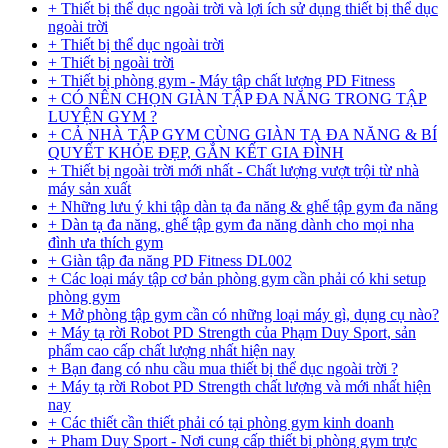
+ Thiết bị thể dục ngoài trời và lợi ích sử dụng thiết bị thể dục
ngoài trời
+ Thiết bị thể dục ngoài trời
+ Thiết bị ngoài trời
+ Thiết bị phòng gym - Máy tập chất lượng PD Fitness
+ CÓ NÊN CHỌN GIÀN TẬP ĐA NĂNG TRONG TẬP
LUYỆN GYM ?
+ CẢ NHÀ TẬP GYM CÙNG GIÀN TẠ ĐA NĂNG & BÍ
QUYẾT KHỎE ĐẸP, GẮN KẾT GIA ĐÌNH
+ Thiết bị ngoài trời mới nhất - Chất lượng vượt trội từ nhà
máy sản xuất
+ Những lưu ý khi tập dàn tạ đa năng & ghế tập gym đa năng
+ Dàn tạ đa năng, ghế tập gym đa năng dành cho mọi nha
đình ưa thích gym
+ Giàn tập đa năng PD Fitness DL002
+ Các loại máy tập cơ bản phòng gym cần phải có khi setup
phòng gym
+ Mở phòng tập gym cần có những loại máy gì, dụng cụ nào?
+ Máy tạ rời Robot PD Strength của Phạm Duy Sport, sản
phẩm cao cấp chất lượng nhất hiện nay
+ Bạn đang có nhu cầu mua thiết bị thể dục ngoài trời ?
+ Máy tạ rời Robot PD Strength chất lượng và mới nhất hiện
nay
+ Các thiết cần thiết phải có tại phòng gym kinh doanh
+ Pham Duy Sport - Nơi cung cấp thiết bị phòng gym trực