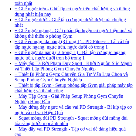
toàn nhất
+ Ghế ngực trên - Ghế tập cơ ngực trên chất lượng và thông
dụng nhất hiện nay
+ Ghế ngực dưới - Ghế tập cơ ngực dưới được ưa chuộng
nhất
+ Ghế ngực ngang - Giải pháp tập luyện cơ ngực hiệu quả và
không thể thiếu ở phòng Gym
+ Ghế ép ngực đa năng (3 trong 1) - PD Fitness - Tất cả bài
tập ngực ngang, ngực trên, ngực dưới có trong 1
+ Ghế ngực đa năng ( 3 trong 1 ) - Bài tập cơ ngực ngang,
ngực trên, ngực dưới trọn bộ trong 1
+ Máy tập Tạ Rời Phạm Duy Sport - Khởi Nguồn Sức Mạnh
và Thiết Lập Phòng Gym Chuyên Nghiệp
+ Thiết Bị Phòng Gym: Chuyên Gia Tư Vấn Lựa Chọn và
Setup Phòng Gym Chuyên Nghiệp
+ Thiết bị tập Gym - Setup phòng tập Gym giải pháp máy tập
chất lượng và thành công
+ Máy Tập Gym - Giải Pháp Setup Phòng Gym Chuyên
Nghiệp Hàng Đầu
+ Máy đứng đẩy ngực và cầu vai PD Strength - Bí kíp tập cơ
ngực và cơ vai Hiệu Quả
+ Squat mông đùi PD Strength - Squat mông đùi mông đùi
tỏa sáng trước mọi ánh nhìn
+ Máy đẩy vai PD Strength - Tập cơ vai dễ dàng hiệu quả
cao