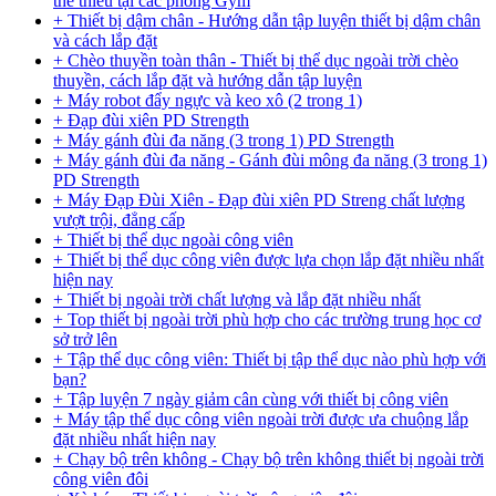
thể thiếu tại các phòng Gym
+ Thiết bị dậm chân - Hướng dẫn tập luyện thiết bị dậm chân
và cách lắp đặt
+ Chèo thuyền toàn thân - Thiết bị thể dục ngoài trời chèo
thuyền, cách lắp đặt và hướng dẫn tập luyện
+ Máy robot đẩy ngực và keo xô (2 trong 1)
+ Đạp đùi xiên PD Strength
+ Máy gánh đùi đa năng (3 trong 1) PD Strength
+ Máy gánh đùi đa năng - Gánh đùi mông đa năng (3 trong 1)
PD Strength
+ Máy Đạp Đùi Xiên - Đạp đùi xiên PD Streng chất lượng
vượt trội, đẳng cấp
+ Thiết bị thể dục ngoài công viên
+ Thiết bị thể dục công viên được lựa chọn lắp đặt nhiều nhất
hiện nay
+ Thiết bị ngoài trời chất lượng và lắp đặt nhiều nhất
+ Top thiết bị ngoài trời phù hợp cho các trường trung học cơ
sở trở lên
+ Tập thể dục công viên: Thiết bị tập thể dục nào phù hợp với
bạn?
+ Tập luyện 7 ngày giảm cân cùng với thiết bị công viên
+ Máy tập thể dục công viên ngoài trời được ưa chuộng lắp
đặt nhiều nhất hiện nay
+ Chạy bộ trên không - Chạy bộ trên không thiết bị ngoài trời
công viên đôi