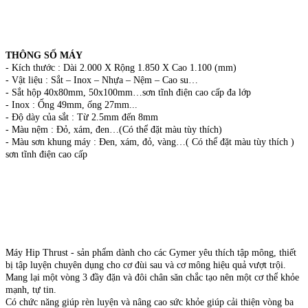
THÔNG SỐ MÁY
- Kích thước : Dài 2.000 X Rộng 1.850 X Cao 1.100 (mm)
- Vật liệu : Sắt – Inox – Nhựa – Nệm – Cao su…
- Sắt hộp 40x80mm, 50x100mm…sơn tĩnh điện cao cấp đa lớp
- Inox : Ống 49mm, ống 27mm...
- Độ dày của sắt : Từ 2.5mm đến 8mm
- Màu nệm : Đỏ, xám, đen…(Có thể đặt màu tùy thích)
- Màu sơn khung máy : Đen, xám, đỏ, vàng…( Có thể đặt màu tùy thích )
sơn tĩnh điện cao cấp
Máy Hip Thrust - sản phẩm dành cho các Gymer yêu thích tập mông, thiết
bị tập luyện chuyên dụng cho cơ đùi sau và cơ mông hiệu quả vượt trội.
Mang lại một vòng 3 đầy đặn và đôi chân săn chắc tạo nên một cơ thể khỏe
mạnh, tự tin.
Có chức năng giúp rèn luyện và nâng cao sức khỏe giúp cải thiện vòng ba