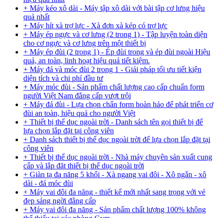
+ Máy kéo xô dài - Máy tập xô dài với bài tập cơ lưng hiệu
quả nhất
+ Máy hít xà trợ lực - Xà đơn xà kép có trợ lực
+ Máy ép ngực và cơ lưng (2 trong 1) - Tập luyện toàn diện
cho cơ ngực và cơ lưng trên một thiết bị
+ Máy ép đùi (2 trong 1) - Ép đùi trong và ép đùi ngoài Hiệu
quả, an toàn, linh hoạt hiệu quả tiết kiệm.
+ Máy đá và móc đùi 2 trong 1 - Giải pháp tối ưu tiết kiện
diện tích và chi phí đầu tư
+ Máy móc đùi - Sản phẩm chất lượng cao cấp chuẩn form
người Việt Nam đẳng cấp vượt trội
+ Máy đá đùi - Lựa chọn chẩn form hoàn hảo để phát triển cơ
đùi an toàn, hiệu quả cho người Việt
+ Thiết bị thể dục ngoài trời - Danh sách tên gọi thiết bị để
lựa chọn lắp đặt tại công viên
+ Danh sách thiết bị thể dục ngoài trời để lựa chọn lắp đặt tại
công viên
+ Thiết bị thể dục ngoài trời - Nhà máy chuyên sản xuất cung
cấp và lắp đăt thiết bị thể dục ngoài trời
+ Giàn tạ đa năng 5 khối - Xà ngang vai đôi - Xô ngắn - xô
dài - đá móc đùi
+ Máy vai đôi đa năng - thiết kế mới nhất sang trọng với vẻ
đẹp sáng ngời đẳng cấp
+ Máy vai đôi đa năng - Sản phẩm chất lượng 100% không