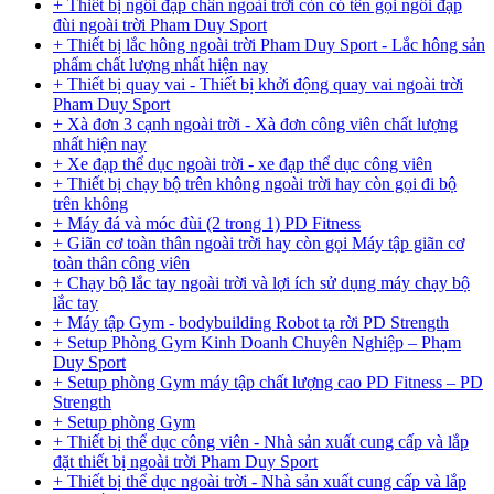
+ Thiết bị ngồi đạp chân ngoài trời còn có tên gọi ngồi đạp
đùi ngoài trời Pham Duy Sport
+ Thiết bị lắc hông ngoài trời Pham Duy Sport - Lắc hông sản
phẩm chất lượng nhất hiện nay
+ Thiết bị quay vai - Thiết bị khởi động quay vai ngoài trời
Pham Duy Sport
+ Xà đơn 3 cạnh ngoài trời - Xà đơn công viên chất lượng
nhất hiện nay
+ Xe đạp thể dục ngoài trời - xe đạp thể dục công viên
+ Thiết bị chạy bộ trên không ngoài trời hay còn gọi đi bộ
trên không
+ Máy đá và móc đùi (2 trong 1) PD Fitness
+ Giãn cơ toàn thân ngoài trời hay còn gọi Máy tập giãn cơ
toàn thân công viên
+ Chạy bộ lắc tay ngoài trời và lợi ích sử dụng máy chạy bộ
lắc tay
+ Máy tập Gym - bodybuilding Robot tạ rời PD Strength
+ Setup Phòng Gym Kinh Doanh Chuyên Nghiệp – Phạm
Duy Sport
+ Setup phòng Gym máy tập chất lượng cao PD Fitness – PD
Strength
+ Setup phòng Gym
+ Thiết bị thể dục công viên - Nhà sản xuất cung cấp và lắp
đặt thiết bị ngoài trời Pham Duy Sport
+ Thiết bị thể dục ngoài trời - Nhà sản xuất cung cấp và lắp