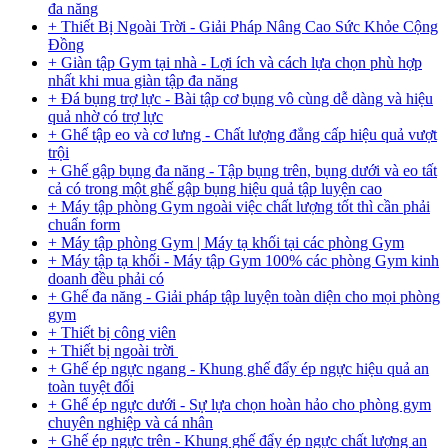
đa năng
+ Thiết Bị Ngoài Trời - Giải Pháp Nâng Cao Sức Khỏe Cộng
Đồng
+ Giàn tập Gym tại nhà - Lợi ích và cách lựa chọn phù hợp
nhất khi mua giàn tập đa năng
+ Đá bụng trợ lực - Bài tập cơ bụng vô cùng dễ dàng và hiệu
quả nhờ có trợ lực
+ Ghế tập eo và cơ lưng - Chất lượng đẳng cấp hiệu quả vượt
trội
+ Ghế gập bụng đa năng - Tập bụng trên, bụng dưới và eo tất
cả có trong một ghế gập bụng hiệu quả tập luyện cao
+ Máy tập phòng Gym ngoài việc chất lượng tốt thì cần phải
chuẩn form
+ Máy tập phòng Gym | Máy tạ khối tại các phòng Gym
+ Máy tập tạ khối - Máy tập Gym 100% các phòng Gym kinh
doanh đều phải có
+ Ghế đa năng - Giải pháp tập luyện toàn diện cho mọi phòng
gym
+ Thiết bị công viên
+ Thiết bị ngoài trời
+ Ghế ép ngực ngang - Khung ghế đẩy ép ngực hiệu quả an
toàn tuyệt đối
+ Ghế ép ngực dưới - Sự lựa chọn hoàn hảo cho phòng gym
chuyên nghiệp và cá nhân
+ Ghế ép ngực trên - Khung ghế đẩy ép ngực chất lượng an