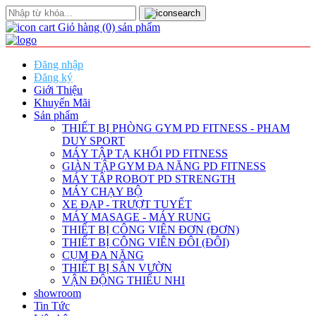
Giỏ hàng
(0)
sản phẩm
Đăng nhập
Đăng ký
Giới Thiệu
Khuyến Mãi
Sản phẩm
THIẾT BỊ PHÒNG GYM PD FITNESS - PHAM
DUY SPORT
MÁY TẬP TẠ KHỐI PD FITNESS
GIÀN TẬP GYM ĐA NĂNG PD FITNESS
MÁY TÂP ROBOT PD STRENGTH
MÁY CHẠY BỘ
XE ĐẠP - TRƯỢT TUYẾT
MÁY MASAGE - MÁY RUNG
THIẾT BỊ CÔNG VIÊN ĐƠN (ĐƠN)
THIẾT BỊ CÔNG VIÊN ĐÔI (ĐÔI)
CỤM ĐA NĂNG
THIẾT BỊ SÂN VƯỜN
VẬN ĐỘNG THIẾU NHI
showroom
Tin Tức