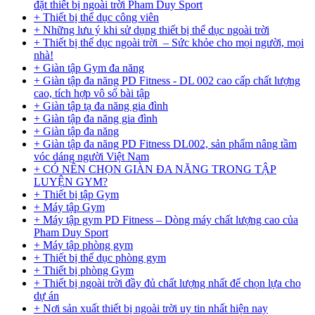
đặt thiết bị ngoài trời Pham Duy Sport
+ Thiết bị thể dục công viên
+ Những lưu ý khi sử dụng thiết bị thể dục ngoài trời
+ Thiết bị thể dục ngoài trời – Sức khỏe cho mọi người, mọi
nhà!
+ Giàn tập Gym đa năng
+ Giàn tập đa năng PD Fitness - DL 002 cao cấp chất lượng
cao, tích hợp vô số bài tập
+ Giàn tập tạ đa năng gia đình
+ Giàn tập đa năng gia đình
+ Giàn tập đa năng
+ Giàn tập đa năng PD Fitness DL002, sản phẩm nâng tầm
vóc dáng người Việt Nam
+ CÓ NÊN CHỌN GIÀN ĐA NĂNG TRONG TẬP
LUYỆN GYM?
+ Thiết bị tập Gym
+ Máy tập Gym
+ Máy tập gym PD Fitness – Dòng máy chất lượng cao của
Pham Duy Sport
+ Máy tập phòng gym
+ Thiết bị thể dục phòng gym
+ Thiết bị phòng Gym
+ Thiết bị ngoài trời đầy đủ chất lượng nhất để chọn lựa cho
dự án
+ Nơi sản xuất thiết bị ngoài trời uy tin nhất hiện nay