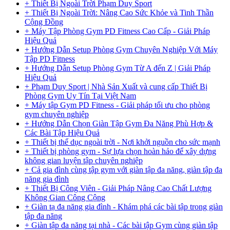
+ Thiết Bị Ngoài Trời Phạm Duy Sport
+ Thiết Bị Ngoài Trời: Nâng Cao Sức Khỏe và Tinh Thần
Cộng Đồng
+ Máy Tập Phòng Gym PD Fitness Cao Cấp - Giải Pháp
Hiệu Quả
+ Hướng Dẫn Setup Phòng Gym Chuyên Nghiệp Với Máy
Tập PD Fitness
+ Hướng Dẫn Setup Phòng Gym Từ A đến Z | Giải Pháp
Hiệu Quả
+ Phạm Duy Sport | Nhà Sản Xuất và cung cấp Thiết Bị
Phòng Gym Uy Tín Tại Việt Nam
+ Máy tập Gym PD Fitness - Giải pháp tối ưu cho phòng
gym chuyên nghiệp
+ Hướng Dẫn Chọn Giàn Tập Gym Đa Năng Phù Hợp &
Các Bài Tập Hiệu Quả
+ Thiết bị thể dục ngoài trời - Nơi khởi nguồn cho sức mạnh
+ Thiết bị phòng gym - Sự lựa chọn hoàn hảo để xây dựng
không gian luyện tập chuyên nghiệp
+ Cả gia đình cùng tập gym với giàn tập đa năng, giàn tập đa
năng gia đình
+ Thiết Bị Công Viên - Giải Pháp Nâng Cao Chất Lượng
Không Gian Công Cộng
+ Giàn tạ đa năng gia đình - Khám phá các bài tập trong giàn
tập đa năng
+ Giàn tập đa năng tại nhà - Các bài tập Gym cùng giàn tập