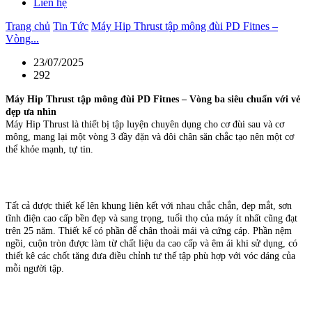
Liên hệ
Trang chủ
Tin Tức
Máy Hip Thrust tập mông đùi PD Fitnes –
Vòng...
23/07/2025
292
Máy Hip Thrust tập mông đùi PD Fitnes – Vòng ba siêu chuẩn với vẻ
đẹp ưa nhìn
Máy Hip Thrust là thiết bị tập luyện chuyên dụng cho cơ đùi sau và cơ
mông, mang lại một vòng 3 đầy đặn và đôi chân săn chắc tạo nên một cơ
thể khỏe mạnh, tự tin.
Tất cả được thiết kế lên khung liên kết với nhau chắc chắn, đẹp mắt, sơn
tĩnh điện cao cấp bền đẹp và sang trọng, tuổi thọ của máy ít nhất cũng đạt
trên 25 năm. Thiết kế có phần để chân thoải mái và cứng cáp. Phần nệm
ngồi, cuộn tròn được làm từ chất liệu da cao cấp và êm ái khi sử dụng, có
thiết kê các chốt tăng đưa điều chỉnh tư thế tập phù hợp với vóc dáng của
mỗi người tập.