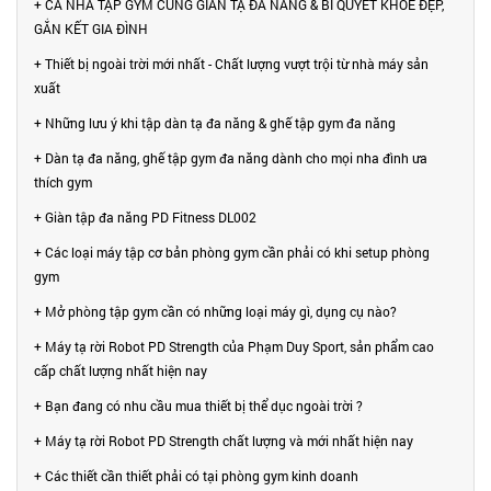
+ CẢ NHÀ TẬP GYM CÙNG GIÀN TẠ ĐA NĂNG & BÍ QUYẾT KHỎE ĐẸP,
GẮN KẾT GIA ĐÌNH
+ Thiết bị ngoài trời mới nhất - Chất lượng vượt trội từ nhà máy sản
xuất
+ Những lưu ý khi tập dàn tạ đa năng & ghế tập gym đa năng
+ Dàn tạ đa năng, ghế tập gym đa năng dành cho mọi nha đình ưa
thích gym
+ Giàn tập đa năng PD Fitness DL002
+ Các loại máy tập cơ bản phòng gym cần phải có khi setup phòng
gym
+ Mở phòng tập gym cần có những loại máy gì, dụng cụ nào?
+ Máy tạ rời Robot PD Strength của Phạm Duy Sport, sản phẩm cao
cấp chất lượng nhất hiện nay
+ Bạn đang có nhu cầu mua thiết bị thể dục ngoài trời ?
+ Máy tạ rời Robot PD Strength chất lượng và mới nhất hiện nay
+ Các thiết cần thiết phải có tại phòng gym kinh doanh