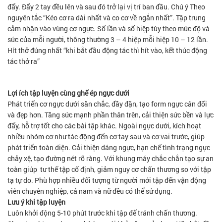
đẩy. Đẩy 2 tay đều lên và sau đó trở lại vị trí ban đầu. Chú ý Theo
nguyên tắc “Kéo cơ ra dài nhất và co cơ về ngắn nhất”. Tập trung
cảm nhận vào vùng cơ ngực. Số lần và số hiệp tùy theo mức độ và
sức của mỗi người, thông thường 3 – 4 hiệp mỗi hiệp 10 – 12 lần.
Hít thở đúng nhất “khi bắt đầu động tác thì hít vào, kết thúc động
tác thở ra”
Lợi ích tập luyện cùng ghế ép ngực dưới
Phát triển cơ ngực dưới săn chắc, đầy đặn, tạo form ngực cân đối
và đẹp hơn. Tăng sức mạnh phần thân trên, cải thiện sức bền và lực
đẩy, hỗ trợ tốt cho các bài tập khác. Ngoài ngực dưới, kích hoạt
nhiều nhóm cơ như tác động đến cơ tay sau và cơ vai trước, giúp
phát triển toàn diện. Cải thiện dáng ngực, hạn chế tình trạng ngực
chảy xệ, tạo đường nét rõ ràng. Với khung máy chắc chắn tạo sự an
toàn giúp tư thế tập cố định, giảm nguy cơ chấn thương so với tập
tạ tự do. Phù hợp nhiều đối tượng từ người mới tập đến vận động
viên chuyên nghiệp, cả nam và nữ đều có thể sử dụng.
Lưu ý khi tập luyện
Luôn khởi động 5-10 phút trước khi tập để tránh chấn thương.