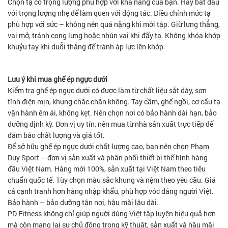
Chọn tạ có trọng lượng phù hợp với khả năng của bạn. Hãy bắt đầu
với trọng lượng nhẹ để làm quen với động tác. Điều chỉnh mức tạ
phù hợp với sức – không nên quá nặng khi mới tập. Giữ lưng thẳng,
vai mở, tránh cong lưng hoặc nhún vai khi đẩy tạ. Không khóa khớp
khuỷu tay khi duỗi thẳng để tránh áp lực lên khớp.
Lưu ý khi mua ghế ép ngực dưới
Kiểm tra ghế ép ngực dưới có được làm từ chất liệu sắt dày, sơn
tĩnh điện mịn, khung chắc chắn không. Tay cầm, ghế ngồi, cơ cấu tạ
vận hành êm ái, không kẹt. Nên chọn nơi có bảo hành dài hạn, bảo
dưỡng định kỳ. Đơn vị uy tín, nên mua từ nhà sản xuất trực tiếp để
đảm bảo chất lượng và giá tốt.
Để sở hữu ghế ép ngực dưới chất lượng cao, bạn nên chọn Phạm
Duy Sport – đơn vị sản xuất và phân phối thiết bị thể hình hàng
đầu Việt Nam. Hàng mới 100%, sản xuất tại Việt Nam theo tiêu
chuẩn quốc tế. Tùy chọn màu sắc khung và nệm theo yêu cầu. Giá
cả cạnh tranh hơn hàng nhập khẩu, phù hợp vóc dáng người Việt.
Bảo hành – bảo dưỡng tận nơi, hậu mãi lâu dài.
PD Fitness không chỉ giúp người dùng Việt tập luyện hiệu quả hơn
mà còn mang lại sự chủ động trong kỹ thuật, sản xuất và hậu mãi