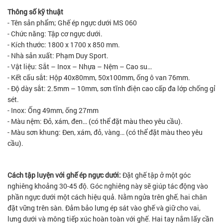
Thông số kỹ thuật
- Tên sản phẩm; Ghế ép ngực dưới MS 060
- Chức năng: Tập cơ ngực dưới.
- Kích thước: 1800 x 1700 x 850 mm.
- Nhà sản xuất: Phạm Duy Sport.
- Vật liệu: Sắt – Inox – Nhựa – Nệm – Cao su…
- Kết cấu sắt: Hộp 40x80mm, 50x100mm, ống ô van 76mm.
- Độ dày sắt: 2.5mm – 10mm, sơn tĩnh điện cao cấp đa lớp chống gỉ
sét.
- Inox: Ống 49mm, ống 27mm
- Màu nệm: Đỏ, xám, đen… (có thể đặt màu theo yêu cầu).
- Màu sơn khung: Đen, xám, đỏ, vàng… (có thể đặt màu theo yêu
cầu).
Cách tập luyện với ghế ép ngực dưới:
Đặt ghế tập ở một góc
nghiêng khoảng 30-45 độ. Góc nghiêng này sẽ giúp tác động vào
phần ngực dưới một cách hiệu quả. Nằm ngửa trên ghế, hai chân
đặt vững trên sàn. Đảm bảo lưng ép sát vào ghế và giữ cho vai,
lưng dưới và mông tiếp xúc hoàn toàn với ghế. Hai tay nắm lấy cần