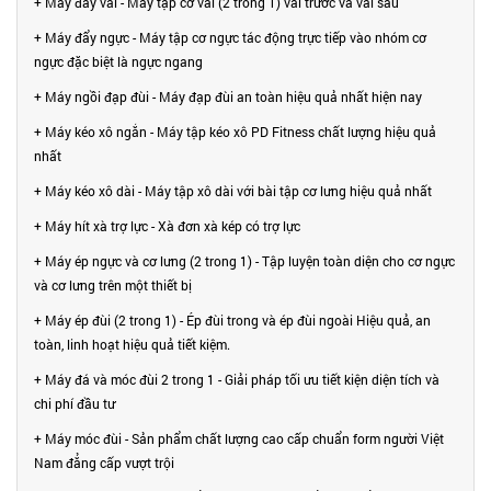
+ Máy đẩy vai - Máy tập cơ vai (2 trong 1) vai trước và vai sau
+ Máy đẩy ngực - Máy tập cơ ngực tác động trực tiếp vào nhóm cơ
ngực đặc biệt là ngực ngang
+ Máy ngồi đạp đùi - Máy đạp đùi an toàn hiệu quả nhất hiện nay
+ Máy kéo xô ngắn - Máy tập kéo xô PD Fitness chất lượng hiệu quả
nhất
+ Máy kéo xô dài - Máy tập xô dài với bài tập cơ lưng hiệu quả nhất
+ Máy hít xà trợ lực - Xà đơn xà kép có trợ lực
+ Máy ép ngực và cơ lưng (2 trong 1) - Tập luyện toàn diện cho cơ ngực
và cơ lưng trên một thiết bị
+ Máy ép đùi (2 trong 1) - Ép đùi trong và ép đùi ngoài Hiệu quả, an
toàn, linh hoạt hiệu quả tiết kiệm.
+ Máy đá và móc đùi 2 trong 1 - Giải pháp tối ưu tiết kiện diện tích và
chi phí đầu tư
+ Máy móc đùi - Sản phẩm chất lượng cao cấp chuẩn form người Việt
Nam đẳng cấp vượt trội