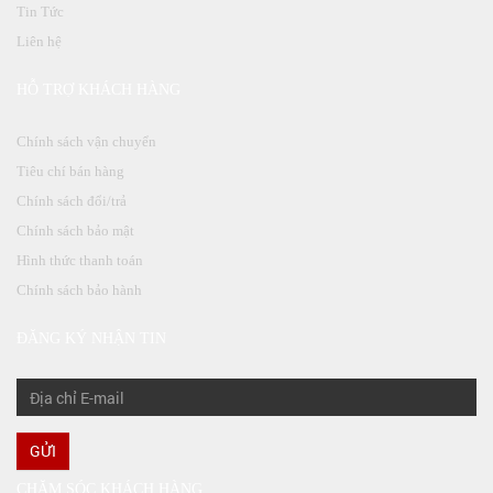
Tin Tức
Liên hệ
HỖ TRỢ KHÁCH HÀNG
Chính sách vận chuyển
Tiêu chí bán hàng
Chính sách đổi/trả
Chính sách bảo mật
Hình thức thanh toán
Chính sách bảo hành
ĐĂNG KÝ NHẬN TIN
GỬI
CHĂM SÓC KHÁCH HÀNG