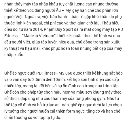
nhận thấy máy tập nhập khẩu tuy chất lượng cao nhưng thường
thiết kế theo vóc dáng người Âu – Mỹ, gây hạn chế cho phần lớn
người Việt. Ngoài ra, việc bảo hành – bảo trì gặp khó khăn do phụ
thuộc linh kiện ngoại, chi phí cao và thời gian chờ lâu. Thấu hiểu
điều đó, từ năm 2014, Phạm Duy Sport đã ra mắt dòng máy tập PD
Fitness – “Made in Vietnam”, thiết kế chuẩn theo thể hình và nhu
cầu người Việt, giúp tập luyện hiệu quả, chủ động trong sản xuất,
kỹ thuật và hậu mãi, khắc phục hoàn toàn những bất cập của máy
nhập khẩu.
Ghế ép ngực dưới PD Fitness - MS 060 được thiết kế khung sắt hộp
và ô van dày từ 2.5mm đến 10mm, kết hợp sơn tĩnh điện cao cấp
nhiều lớp, mang lại độ bền và sự ổn định cao trong quá trình tập.
Ghế còn cho phép tùy chọn màu nệm và màu sơn khung máy theo
sở thích, đáp ứng nhu cầu thẩm mỹ của từng phòng gym. Nhờ tư
thế tập cố định và hỗ trợ lực an toàn, ghế ép ngực dưới là lựa chọn
lý tưởng cho người muốn cải thiện form ngực, tăng cơ và hạn chế
chấn thương so với tập tạ tự do.