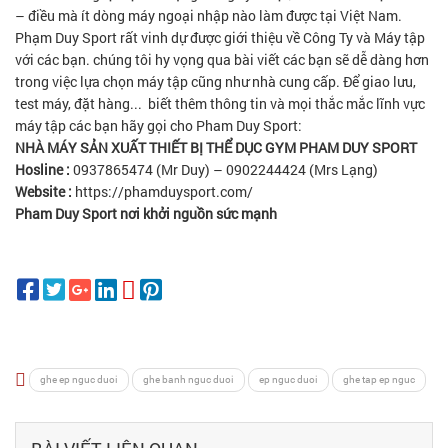
– điều mà ít dòng máy ngoại nhập nào làm được tại Việt Nam.
Phạm Duy Sport rất vinh dự được giới thiệu về Công Ty và Máy tập
với các bạn. chúng tôi hy vọng qua bài viết các bạn sẽ dễ dàng hơn
trong việc lựa chọn máy tập cũng như nhà cung cấp. Để giao lưu,
test máy, đặt hàng... biết thêm thông tin và mọi thắc mắc lĩnh vực
máy tập các bạn hãy gọi cho Pham Duy Sport:
NHÀ MÁY SẢN XUẤT THIẾT BỊ THỂ DỤC GYM PHAM DUY SPORT
Hosline :
0937865474 (Mr Duy) – 0902244424 (Mrs Lạng)
Website :
https://phamduysport.com/
Pham Duy Sport nơi khởi nguồn sức mạnh
ghe ep nguc duoi
ghe banh nguc duoi
ep nguc duoi
ghe tap ep nguc