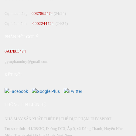
Gọi mua hàng :
0937865474
(24/24)
Gọi bảo hành :
0902244424
(24/24)
PHẢN HỒI GÓP Ý
0937865474
gymphamduy@gmail.com
KẾT NỐI
THÔNG TIN LIÊN HỆ
NHÀ MÁY SẢN XUẤT THIẾT BỊ THỂ DỤC PHẠM DUY SPORT
Trụ sở chính: 41/68/3C, Đường DT5, Ấp 5, xã Đông Thạnh, Huyện Hóc
Môn, Thành phố Hồ Chí Minh, Việt Nam