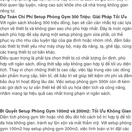
thói quen tập luyện, nâng cao sức khỏe cho cả nhà trong không gian
riêng tư.
Dự Toán Chi Phí Setup Phòng Gym 300 Triệu: Giải Pháp Tối Ưu
Với ngân sách khoảng 300 triệu đồng, bạn sẽ cần cân nhắc kỹ các lựa
chọn về thiết bị và không gian sao cho phù hợp nhất. Đây là mức ngân
sách phù hợp để xây dựng một setup phòng gym vừa phải, có thể
phục vụ cho nhu cầu luyện tập của gia đình hoặc nhóm nhỏ, đảm bảo
các thiết bị thiết yếu như máy chạy bộ, máy đa năng, tạ, ghế tập, cùng
các trang thiết bị cơ bản khác.
Điều quan trọng là phải lựa chọn thiết bị có chất lượng ổn định, phù
hợp với ngân sách, đồng thời sắp xếp không gian hợp lý để tối ưu diện
tích. Thay vì chọn những thiết bị cao cấp, việc tập trung vào các dòng
sản phẩm trung cấp, bền bỉ, dễ bảo trì sẽ giúp tiết kiệm chi phí và đảm
bảo duy trì hoạt động lâu dài. Việc setup phòng gym 300tr còn đi kèm
các gói dịch vụ tư vấn thiết kế để tối ưu hóa diện tích và công năng,
nhằm mang lại hiệu quả cao nhất trong phạm vi ngân sách.
Bí Quyết Setup Phòng Gym 100m2 và 200m2: Tối Ưu Không Gian
Diện tích phòng gym lớn hoặc nhỏ đều đòi hỏi cách bố trí hợp lý để tối
đa hóa không gian, tránh sự lộn xộn và mất thẩm mỹ. Với setup phòng
gym 100m2 hay setup phòng gym 200m2, việc tính toán vị trí đặt các