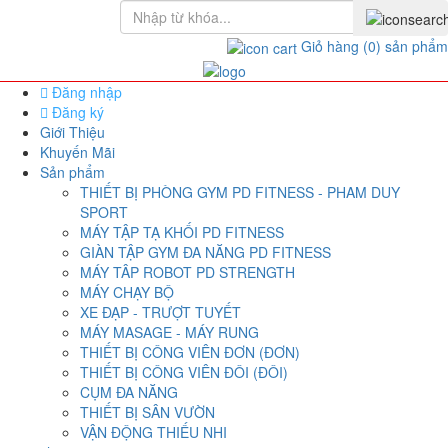
Giỏ hàng
(0)
sản phẩm
Đăng nhập
Đăng ký
Giới Thiệu
Khuyến Mãi
Sản phẩm
THIẾT BỊ PHÒNG GYM PD FITNESS - PHAM DUY
SPORT
MÁY TẬP TẠ KHỐI PD FITNESS
GIÀN TẬP GYM ĐA NĂNG PD FITNESS
MÁY TÂP ROBOT PD STRENGTH
MÁY CHẠY BỘ
XE ĐẠP - TRƯỢT TUYẾT
MÁY MASAGE - MÁY RUNG
THIẾT BỊ CÔNG VIÊN ĐƠN (ĐƠN)
THIẾT BỊ CÔNG VIÊN ĐÔI (ĐÔI)
CỤM ĐA NĂNG
THIẾT BỊ SÂN VƯỜN
VẬN ĐỘNG THIẾU NHI