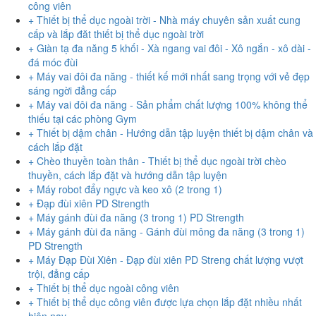
công viên
+ Thiết bị thể dục ngoài trời - Nhà máy chuyên sản xuất cung
cấp và lắp đăt thiết bị thể dục ngoài trời
+ Giàn tạ đa năng 5 khối - Xà ngang vai đôi - Xô ngắn - xô dài -
đá móc đùi
+ Máy vai đôi đa năng - thiết kế mới nhất sang trọng với vẻ đẹp
sáng ngời đẳng cấp
+ Máy vai đôi đa năng - Sản phẩm chất lượng 100% không thể
thiếu tại các phòng Gym
+ Thiết bị dậm chân - Hướng dẫn tập luyện thiết bị dậm chân và
cách lắp đặt
+ Chèo thuyền toàn thân - Thiết bị thể dục ngoài trời chèo
thuyền, cách lắp đặt và hướng dẫn tập luyện
+ Máy robot đẩy ngực và keo xô (2 trong 1)
+ Đạp đùi xiên PD Strength
+ Máy gánh đùi đa năng (3 trong 1) PD Strength
+ Máy gánh đùi đa năng - Gánh đùi mông đa năng (3 trong 1)
PD Strength
+ Máy Đạp Đùi Xiên - Đạp đùi xiên PD Streng chất lượng vượt
trội, đẳng cấp
+ Thiết bị thể dục ngoài công viên
+ Thiết bị thể dục công viên được lựa chọn lắp đặt nhiều nhất
hiện nay