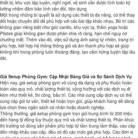
thiết bị, khu vực tập luyện, nghỉ ngơi, vệ sinh cần được tính toán kỹ
lưỡng nhằm đảm bảo tính cân đối, tiện dụng.
Một trong những bí quyết là sử dụng các thiết bị đa năng, có thể thay
đổi hoặc chuyển đổi để phù hợp với các bài tập khác nhau. Bố trí các
không gian riêng biệt như góc cardio, khu vực tạ, thảm yoga hoặc
Pilates giúp không gian được phân chia rõ ràng, hạn chế nguy cơ
chướng mắt. Thêm vào đó, việc sử dụng ánh sáng tự nhiên, trang trí
phù hợp, kết hợp hệ thống thông gió và âm thanh phù hợp sẽ giúp
không khí trong phòng luôn thoáng đãng, tạo cảm hứng luyện tập lâu
dài.
Giá Setup Phòng Gym: Cập Nhật Bảng Giá và So Sánh Dịch Vụ
Hiện nay, giá setup phòng gym vô cùng đa dạng và phụ thuộc hoàn
toàn vào quy mô, chất lượng thiết bị, cộng hưởng với các dịch vụ đi
kèm như thiết kế, thi công, bảo trì. Các nhà cung cấp dịch vụ có thể
cung cấp gói tư vấn, thiết kế hoặc trọn gói, giúp khách hàng dễ dàng
lựa chọn theo ngân sách cá nhân hoặc doanh nghiệp.
Thông thường, giá setup phòng gym trọn gói trung bình từ 200 triệu
đến hàng tỷ đồng tùy thuộc quy mô và chất lượng thiết bị. Phân khúc
thị trường có dòng sản phẩm phù hợp từ tầm trung tầm thấp, cao cấp
đến nhập khẩu cao cấp, đều có đủ các mức giá phù hợp. Các đơn vị
uy tín còn cung cấp bảng giá rõ ràng, minh bạch, có hỗ trợ so sánh