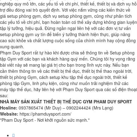
nghiệp quy mô lớn, các yếu tố về chi phí, thiết kế, thiết bị và dịch vụ hỗ
trợ đều đóng vai trò quyết định. Với việc nắm vững các kiến thức về
giá setup phòng gym, dịch vụ setup phòng gym, cũng như phân tích
các yếu tố về chi phí, bạn hoàn toàn có thể xây dựng không gian luyện
tập lý tưởng, hiệu quả. Đừng ngần ngại liên hệ với các đơn vị tư vấn
setup phòng gym uy tín để biến ý tưởng thành hiện thực, giúp nâng
cao sức khỏe và chất lượng cuộc sống của chính mình hay cộng đồng
xung quanh.
Phạm Duy Sport rất tự hào khi được chia sẻ thông tin về Setup phòng
tập Gym với các bạn và khách hàng quý mến. Chúng tôi hy vọng rằng
bài viết này sẽ mang lại giá trị cho bạn trong lĩnh vực này. Nếu bạn
cần thêm thông tin về các thiết bị thể dục, thiết bị thể thao ngoài trời,
thiết bị phòng Gym, cách setup khu tập thể dục ngoài trời, thiết kế
phòng tập Gym, linh phụ kiện, cũng như muốn trải nghiệm thử các
máy tập thể dục, hãy liên hệ với Phạm Duy Sport qua các số điện thoại
sau:
NHÀ MÁY SẢN XUẤT THIẾT BỊ THỂ DỤC GYM PHAM DUY SPORT
Hosline:
0937865474 (Mr Duy) – 0902244424 (Mrs Lạng)
Website:
https://phamduysport.com/
"Pham Duy Sport - Nơi khởi nguồn sức mạnh."