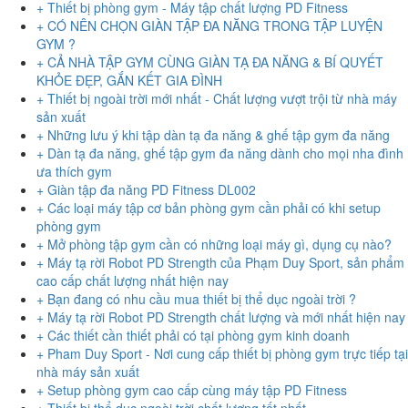
+ Thiết bị phòng gym - Máy tập chất lượng PD Fitness
+ CÓ NÊN CHỌN GIÀN TẬP ĐA NĂNG TRONG TẬP LUYỆN
GYM ?
+ CẢ NHÀ TẬP GYM CÙNG GIÀN TẠ ĐA NĂNG & BÍ QUYẾT
KHỎE ĐẸP, GẮN KẾT GIA ĐÌNH
+ Thiết bị ngoài trời mới nhất - Chất lượng vượt trội từ nhà máy
sản xuất
+ Những lưu ý khi tập dàn tạ đa năng & ghế tập gym đa năng
+ Dàn tạ đa năng, ghế tập gym đa năng dành cho mọi nha đình
ưa thích gym
+ Giàn tập đa năng PD Fitness DL002
+ Các loại máy tập cơ bản phòng gym cần phải có khi setup
phòng gym
+ Mở phòng tập gym cần có những loại máy gì, dụng cụ nào?
+ Máy tạ rời Robot PD Strength của Phạm Duy Sport, sản phẩm
cao cấp chất lượng nhất hiện nay
+ Bạn đang có nhu cầu mua thiết bị thể dục ngoài trời ?
+ Máy tạ rời Robot PD Strength chất lượng và mới nhất hiện nay
+ Các thiết cần thiết phải có tại phòng gym kinh doanh
+ Pham Duy Sport - Nơi cung cấp thiết bị phòng gym trực tiếp tại
nhà máy sản xuất
+ Setup phòng gym cao cấp cùng máy tập PD Fitness
+ Thiết bị thể dục ngoài trời chất lượng tốt nhất