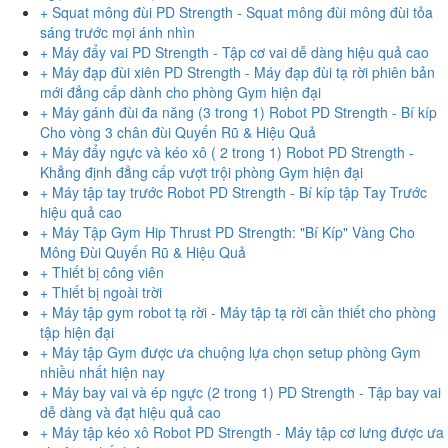
+ Squat mông đùi PD Strength - Squat mông đùi mông đùi tỏa
sáng trước mọi ánh nhìn
+ Máy đẩy vai PD Strength - Tập cơ vai dễ dàng hiệu quả cao
+ Máy đạp đùi xiên PD Strength - Máy đạp đùi tạ rời phiên bản
mới đẳng cấp dành cho phòng Gym hiện đại
+ Máy gánh đùi đa năng (3 trong 1) Robot PD Strength - Bí kíp
Cho vòng 3 chân đùi Quyến Rũ & Hiệu Quả
+ Máy đẩy ngực và kéo xô ( 2 trong 1) Robot PD Strength -
Khẳng định đẳng cấp vượt trội phòng Gym hiện đại
+ Máy tập tay trước Robot PD Strength - Bí kíp tập Tay Trước
hiệu quả cao
+ Máy Tập Gym Hip Thrust PD Strength: "Bí Kíp" Vàng Cho
Mông Đùi Quyến Rũ & Hiệu Quả
+ Thiết bị công viên
+ Thiết bị ngoài trời
+ Máy tập gym robot tạ rời - Máy tập tạ rời cần thiết cho phòng
tập hiện đại
+ Máy tập Gym được ưa chuộng lựa chọn setup phòng Gym
nhiều nhất hiện nay
+ Máy bay vai và ép ngực (2 trong 1) PD Strength - Tập bay vai
dễ dàng và đạt hiệu quả cao
+ Máy tập kéo xô Robot PD Strength - Máy tập cơ lưng được ưa