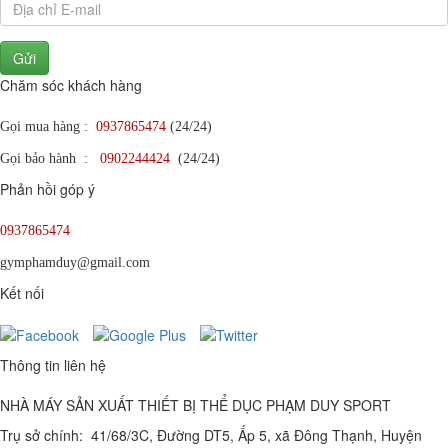
Gửi
Chăm sóc khách hàng
Gọi mua hàng :
0937865474
(24/24)
Gọi bảo hành :
0902244424
(24/24)
Phản hồi góp ý
0937865474
gymphamduy@gmail.com
Kết nối
Thông tin liên hệ
NHÀ MÁY SẢN XUẤT THIẾT BỊ THỂ DỤC PHẠM DUY SPORT
Trụ sở chính: 41/68/3C, Đường DT5, Ấp 5, xã Đông Thạnh, Huyện