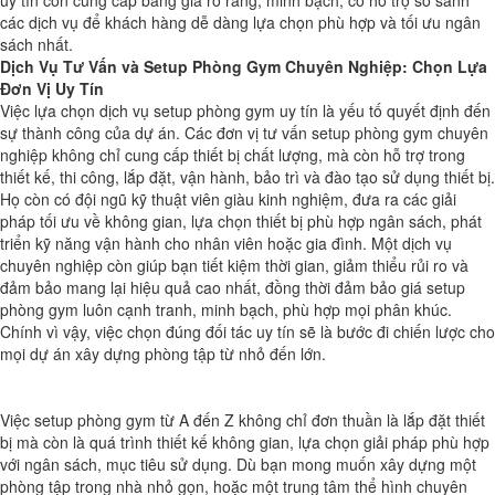
các dịch vụ để khách hàng dễ dàng lựa chọn phù hợp và tối ưu ngân
sách nhất.
Dịch Vụ Tư Vấn và Setup Phòng Gym Chuyên Nghiệp: Chọn Lựa
Đơn Vị Uy Tín
Việc lựa chọn dịch vụ setup phòng gym uy tín là yếu tố quyết định đến
sự thành công của dự án. Các đơn vị tư vấn setup phòng gym chuyên
nghiệp không chỉ cung cấp thiết bị chất lượng, mà còn hỗ trợ trong
thiết kế, thi công, lắp đặt, vận hành, bảo trì và đào tạo sử dụng thiết bị.
Họ còn có đội ngũ kỹ thuật viên giàu kinh nghiệm, đưa ra các giải
pháp tối ưu về không gian, lựa chọn thiết bị phù hợp ngân sách, phát
triển kỹ năng vận hành cho nhân viên hoặc gia đình. Một dịch vụ
chuyên nghiệp còn giúp bạn tiết kiệm thời gian, giảm thiểu rủi ro và
đảm bảo mang lại hiệu quả cao nhất, đồng thời đảm bảo giá setup
phòng gym luôn cạnh tranh, minh bạch, phù hợp mọi phân khúc.
Chính vì vậy, việc chọn đúng đối tác uy tín sẽ là bước đi chiến lược cho
mọi dự án xây dựng phòng tập từ nhỏ đến lớn.
Việc setup phòng gym từ A đến Z không chỉ đơn thuần là lắp đặt thiết
bị mà còn là quá trình thiết kế không gian, lựa chọn giải pháp phù hợp
với ngân sách, mục tiêu sử dụng. Dù bạn mong muốn xây dựng một
phòng tập trong nhà nhỏ gọn, hoặc một trung tâm thể hình chuyên