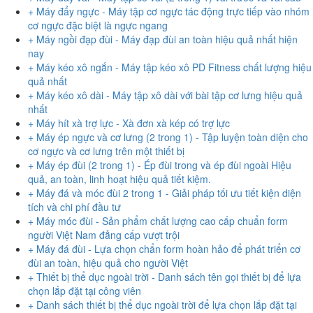
+ Máy đẩy ngực - Máy tập cơ ngực tác động trực tiếp vào nhóm
cơ ngực đặc biệt là ngực ngang
+ Máy ngồi đạp đùi - Máy đạp đùi an toàn hiệu quả nhất hiện
nay
+ Máy kéo xô ngắn - Máy tập kéo xô PD Fitness chất lượng hiệu
quả nhất
+ Máy kéo xô dài - Máy tập xô dài với bài tập cơ lưng hiệu quả
nhất
+ Máy hít xà trợ lực - Xà đơn xà kép có trợ lực
+ Máy ép ngực và cơ lưng (2 trong 1) - Tập luyện toàn diện cho
cơ ngực và cơ lưng trên một thiết bị
+ Máy ép đùi (2 trong 1) - Ép đùi trong và ép đùi ngoài Hiệu
quả, an toàn, linh hoạt hiệu quả tiết kiệm.
+ Máy đá và móc đùi 2 trong 1 - Giải pháp tối ưu tiết kiện diện
tích và chi phí đầu tư
+ Máy móc đùi - Sản phẩm chất lượng cao cấp chuẩn form
người Việt Nam đẳng cấp vượt trội
+ Máy đá đùi - Lựa chọn chẩn form hoàn hảo để phát triển cơ
đùi an toàn, hiệu quả cho người Việt
+ Thiết bị thể dục ngoài trời - Danh sách tên gọi thiết bị để lựa
chọn lắp đặt tại công viên
+ Danh sách thiết bị thể dục ngoài trời để lựa chọn lắp đặt tại