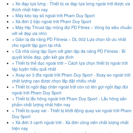
+ Xe đạp tựa lưng - Thiết bị xe đạp tựa lưng ngoài trời được ưa
thích nhất hiện nay
+ Máy kéo tay sô ngoài trời Pham Duy Sport
+ Xà đơn 2 bậc ngoài trời Pham Duy Sport
+ Máy Hip Thrust tập mông đùi PD Fitnes – Vòng ba siêu chuẩn
với vẻ đẹp ưa nhìn
+ Giàn tạ đa năng PD Fitness – DL 002 Lựa chọn tối ưu nhất
cho người tập gym tại nhà
+ Cả nhà cùng tập Gym với giàn tập đa năng PD Fitness - Bí
quyết khỏe đẹp, gắn kết gia đình
+ Thiết bị thể dục ngoài trời – Cách lựa chọn thiết bị ngoài trời
tập luyện hiểu quả nhất
+ Xoay eo 3 đĩa ngoài trời Pham Duy Sport - Xoay eo ngoài trời
chất lượng cao được chọn lắp đặt nhiều nhất
+ Thiết bị ngồi đạp chân ngoài trời còn có tên gọi ngồi đạp đùi
ngoài trời Pham Duy Sport
+ Thiết bị lắc hông ngoài trời Pham Duy Sport - Lắc hông sản
phẩm chất lượng nhất hiện nay
+ Thiết bị quay vai - Thiết bị khởi động quay vai ngoài trời Pham
Duy Sport
+ Xà đơn 3 cạnh ngoài trời - Xà đơn công viên chất lượng nhất
hiện nay