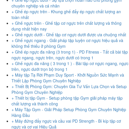
chuyên nghiệp và cá nhân
+ Ghế ép ngực trên - Khung ghế đẩy ép ngực chất lượng an
toàn nhất
+ Ghế ngực trên - Ghế tập cơ ngực trên chất lượng và thông
dụng nhất hiện nay
+ Ghế ngực dưới - Ghế tập cơ ngực dưới được ưa chuộng nhất
+ Ghế ngực ngang - Giải pháp tập luyện cơ ngực hiệu quả và
không thể thiếu ở phòng Gym
+ Ghế ép ngực đa năng (3 trong 1) - PD Fitness - Tất cả bài tập
ngực ngang, ngực trên, ngực dưới có trong 1
+ Ghế ngực đa năng ( 3 trong 1 ) - Bài tập cơ ngực ngang, ngực
trên, ngực dưới trọn bộ trong 1
+ Máy tập Tạ Rời Phạm Duy Sport - Khởi Nguồn Sức Mạnh và
Thiết Lập Phòng Gym Chuyên Nghiệp
+ Thiết Bị Phòng Gym: Chuyên Gia Tư Vấn Lựa Chọn và Setup
Phòng Gym Chuyên Nghiệp
+ Thiết bị tập Gym - Setup phòng tập Gym giải pháp máy tập
chất lượng và thành công
+ Máy Tập Gym - Giải Pháp Setup Phòng Gym Chuyên Nghiệp
Hàng Đầu
+ Máy đứng đẩy ngực và cầu vai PD Strength - Bí kíp tập cơ
ngực và cơ vai Hiệu Quả