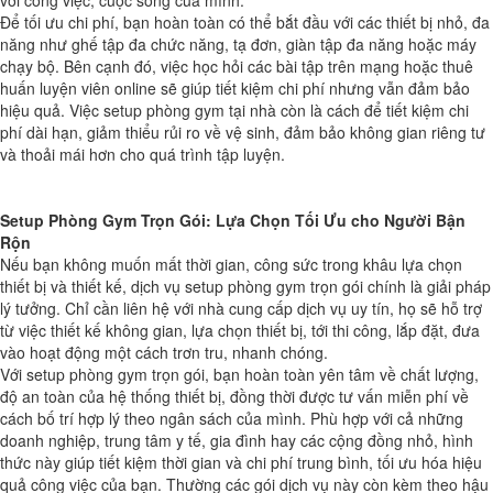
Để tối ưu chi phí, bạn hoàn toàn có thể bắt đầu với các thiết bị nhỏ, đa
năng như ghế tập đa chức năng, tạ đơn, giàn tập đa năng hoặc máy
chạy bộ. Bên cạnh đó, việc học hỏi các bài tập trên mạng hoặc thuê
huấn luyện viên online sẽ giúp tiết kiệm chi phí nhưng vẫn đảm bảo
hiệu quả. Việc setup phòng gym tại nhà còn là cách để tiết kiệm chi
phí dài hạn, giảm thiểu rủi ro về vệ sinh, đảm bảo không gian riêng tư
và thoải mái hơn cho quá trình tập luyện.
Setup Phòng Gym Trọn Gói: Lựa Chọn Tối Ưu cho Người Bận
Rộn
Nếu bạn không muốn mất thời gian, công sức trong khâu lựa chọn
thiết bị và thiết kế, dịch vụ setup phòng gym trọn gói chính là giải pháp
lý tưởng. Chỉ cần liên hệ với nhà cung cấp dịch vụ uy tín, họ sẽ hỗ trợ
từ việc thiết kế không gian, lựa chọn thiết bị, tới thi công, lắp đặt, đưa
vào hoạt động một cách trơn tru, nhanh chóng.
Với setup phòng gym trọn gói, bạn hoàn toàn yên tâm về chất lượng,
độ an toàn của hệ thống thiết bị, đồng thời được tư vấn miễn phí về
cách bố trí hợp lý theo ngân sách của mình. Phù hợp với cả những
doanh nghiệp, trung tâm y tế, gia đình hay các cộng đồng nhỏ, hình
thức này giúp tiết kiệm thời gian và chi phí trung bình, tối ưu hóa hiệu
quả công việc của bạn. Thường các gói dịch vụ này còn kèm theo hậu