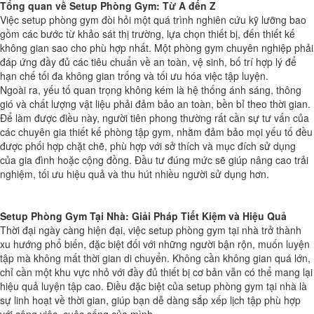
Tổng quan về Setup Phòng Gym: Từ A đến Z
Việc setup phòng gym đòi hỏi một quá trình nghiên cứu kỹ lưỡng bao
gồm các bước từ khảo sát thị trường, lựa chọn thiết bị, đến thiết kế
không gian sao cho phù hợp nhất. Một phòng gym chuyên nghiệp phải
đáp ứng đầy đủ các tiêu chuẩn về an toàn, vệ sinh, bố trí hợp lý để
hạn chế tối đa không gian trống và tối ưu hóa việc tập luyện.
Ngoài ra, yếu tố quan trọng không kém là hệ thống ánh sáng, thông
gió và chất lượng vật liệu phải đảm bảo an toàn, bền bỉ theo thời gian.
Để làm được điều này, người tiên phong thường rất cần sự tư vấn của
các chuyên gia thiết kế phòng tập gym, nhằm đảm bảo mọi yếu tố đều
được phối hợp chặt chẽ, phù hợp với sở thích và mục đích sử dụng
của gia đình hoặc cộng đồng. Đầu tư đúng mức sẽ giúp nâng cao trải
nghiệm, tối ưu hiệu quả và thu hút nhiều người sử dụng hơn.
Setup Phòng Gym Tại Nhà: Giải Pháp Tiết Kiệm và Hiệu Quả
Thời đại ngày càng hiện đại, việc setup phòng gym tại nhà trở thành
xu hướng phổ biến, đặc biệt đối với những người bận rộn, muốn luyện
tập mà không mất thời gian di chuyển. Không cần không gian quá lớn,
chỉ cần một khu vực nhỏ với đầy đủ thiết bị cơ bản vẫn có thể mang lại
hiệu quả luyện tập cao. Điều đặc biệt của setup phòng gym tại nhà là
sự linh hoạt về thời gian, giúp bạn dễ dàng sắp xếp lịch tập phù hợp
với công việc, cuộc sống của mình.