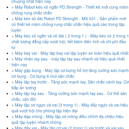
chuộng nhất hiện nay
+ Máy Robot kéo xô ngắn PD Strength - Thiết kế mới cùng mâm
chống rung chắc chắn
+ Máy kéo sô dài Robot PD Strength - MS 031 - Sản phẩm mới
có thiết kế mâm chống rung chắc chắn hiệu quả cao trong tập
luyện
+ Máy kéo xô ngắn và xô dài ( 2 trong 1 ) - Máy kéo xô 2 trong 1
chất lượng đẳng cấp vượt trội, tiết kiệm diện tích và chi phí đầu
tư
+ Máy bay vai - Máy tập bay vai tập luyện an toàn hiệu quả nhất
+ Máy nhấn tay sau - máy tập tay sau nhanh và hiệu quá nhất
hiện nay
+ Máy gập bụng - Máy tập cơ bựng hỗ trợ tăng cường sức mạnh
cơ bụng - Cơ bụng 6 múi săn chắc
+ Máy tập tay trước - Tăng sức mạnh tay. Săn chắc cánh tay. Cơ
bắp ấn tượng
+ Máy tập tay sau - Tăng cường sức mạnh tay sau - Cơ thể săn
chắc, cân đối
+ Máy tập cơ ngực và vai (3 trong 1) - Máy đẩy ngực và vai hiệu
quả vượt trội cho phòng tập hiện đại
+ Máy đạp mông - Máy tập cơ mông điều chỉnh đa chiều hiệu
quả tập luyện nhanh chóng
+ Máy đẩy vai - Máy tập cơ vai (2 trong 1) vai trước và vai sau