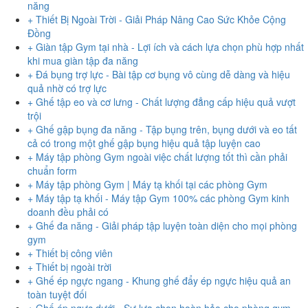
năng
+ Thiết Bị Ngoài Trời - Giải Pháp Nâng Cao Sức Khỏe Cộng
Đồng
+ Giàn tập Gym tại nhà - Lợi ích và cách lựa chọn phù hợp nhất
khi mua giàn tập đa năng
+ Đá bụng trợ lực - Bài tập cơ bụng vô cùng dễ dàng và hiệu
quả nhờ có trợ lực
+ Ghế tập eo và cơ lưng - Chất lượng đẳng cấp hiệu quả vượt
trội
+ Ghế gập bụng đa năng - Tập bụng trên, bụng dưới và eo tất
cả có trong một ghế gập bụng hiệu quả tập luyện cao
+ Máy tập phòng Gym ngoài việc chất lượng tốt thì cần phải
chuẩn form
+ Máy tập phòng Gym | Máy tạ khối tại các phòng Gym
+ Máy tập tạ khối - Máy tập Gym 100% các phòng Gym kinh
doanh đều phải có
+ Ghế đa năng - Giải pháp tập luyện toàn diện cho mọi phòng
gym
+ Thiết bị công viên
+ Thiết bị ngoài trời
+ Ghế ép ngực ngang - Khung ghế đẩy ép ngực hiệu quả an
toàn tuyệt đối
+ Ghế ép ngực dưới - Sự lựa chọn hoàn hảo cho phòng gym