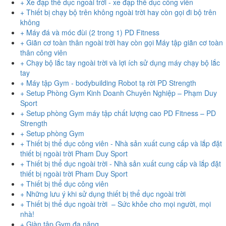
+ Xe đạp thể dục ngoài trời - xe đạp thể dục công viên
+ Thiết bị chạy bộ trên không ngoài trời hay còn gọi đi bộ trên
không
+ Máy đá và móc đùi (2 trong 1) PD Fitness
+ Giãn cơ toàn thân ngoài trời hay còn gọi Máy tập giãn cơ toàn
thân công viên
+ Chạy bộ lắc tay ngoài trời và lợi ích sử dụng máy chạy bộ lắc
tay
+ Máy tập Gym - bodybuilding Robot tạ rời PD Strength
+ Setup Phòng Gym Kinh Doanh Chuyên Nghiệp – Phạm Duy
Sport
+ Setup phòng Gym máy tập chất lượng cao PD Fitness – PD
Strength
+ Setup phòng Gym
+ Thiết bị thể dục công viên - Nhà sản xuất cung cấp và lắp đặt
thiết bị ngoài trời Pham Duy Sport
+ Thiết bị thể dục ngoài trời - Nhà sản xuất cung cấp và lắp đặt
thiết bị ngoài trời Pham Duy Sport
+ Thiết bị thể dục công viên
+ Những lưu ý khi sử dụng thiết bị thể dục ngoài trời
+ Thiết bị thể dục ngoài trời – Sức khỏe cho mọi người, mọi
nhà!
+ Giàn tập Gym đa năng