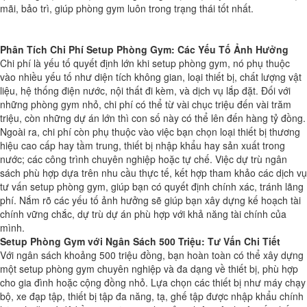
mãi, bảo trì, giúp phòng gym luôn trong trạng thái tốt nhất.
Phân Tích Chi Phí Setup Phòng Gym: Các Yếu Tố Ảnh Hưởng
Chi phí là yếu tố quyết định lớn khi setup phòng gym, nó phụ thuộc
vào nhiều yếu tố như diện tích không gian, loại thiết bị, chất lượng vật
liệu, hệ thống điện nước, nội thất đi kèm, và dịch vụ lắp đặt. Đối với
những phòng gym nhỏ, chi phí có thể từ vài chục triệu đến vài trăm
triệu, còn những dự án lớn thì con số này có thể lên đến hàng tỷ đồng.
Ngoài ra, chi phí còn phụ thuộc vào việc bạn chọn loại thiết bị thương
hiệu cao cấp hay tầm trung, thiết bị nhập khẩu hay sản xuất trong
nước; các công trình chuyên nghiệp hoặc tự chế. Việc dự trù ngân
sách phù hợp dựa trên nhu cầu thực tế, kết hợp tham khảo các dịch vụ
tư vấn setup phòng gym, giúp bạn có quyết định chính xác, tránh lãng
phí. Nắm rõ các yếu tố ảnh hưởng sẽ giúp bạn xây dựng kế hoạch tài
chính vững chắc, dự trù dự án phù hợp với khả năng tài chính của
mình.
Setup Phòng Gym với Ngân Sách 500 Triệu: Tư Vấn Chi Tiết
Với ngân sách khoảng 500 triệu đồng, bạn hoàn toàn có thể xây dựng
một setup phòng gym chuyên nghiệp và đa dạng về thiết bị, phù hợp
cho gia đình hoặc cộng đồng nhỏ. Lựa chọn các thiết bị như máy chạy
bộ, xe đạp tập, thiết bị tập đa năng, tạ, ghế tập được nhập khẩu chính