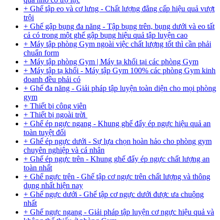
+ Ghế tập eo và cơ lưng - Chất lượng đẳng cấp hiệu quả vượt
trội
+ Ghế gập bụng đa năng - Tập bụng trên, bụng dưới và eo tất
cả có trong một ghế gập bụng hiệu quả tập luyện cao
+ Máy tập phòng Gym ngoài việc chất lượng tốt thì cần phải
chuẩn form
+ Máy tập phòng Gym | Máy tạ khối tại các phòng Gym
+ Máy tập tạ khối - Máy tập Gym 100% các phòng Gym kinh
doanh đều phải có
+ Ghế đa năng - Giải pháp tập luyện toàn diện cho mọi phòng
gym
+ Thiết bị công viên
+ Thiết bị ngoài trời
+ Ghế ép ngực ngang - Khung ghế đẩy ép ngực hiệu quả an
toàn tuyệt đối
+ Ghế ép ngực dưới - Sự lựa chọn hoàn hảo cho phòng gym
chuyên nghiệp và cá nhân
+ Ghế ép ngực trên - Khung ghế đẩy ép ngực chất lượng an
toàn nhất
+ Ghế ngực trên - Ghế tập cơ ngực trên chất lượng và thông
dụng nhất hiện nay
+ Ghế ngực dưới - Ghế tập cơ ngực dưới được ưa chuộng
nhất
+ Ghế ngực ngang - Giải pháp tập luyện cơ ngực hiệu quả và