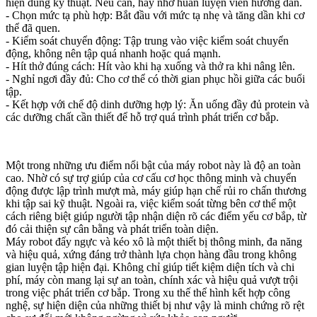
hiện đúng kỹ thuật. Nếu cần, hãy nhờ huấn luyện viên hướng dẫn.
- Chọn mức tạ phù hợp: Bắt đầu với mức tạ nhẹ và tăng dần khi cơ
thể đã quen.
- Kiểm soát chuyển động: Tập trung vào việc kiểm soát chuyển
động, không nên tập quá nhanh hoặc quá mạnh.
- Hít thở đúng cách: Hít vào khi hạ xuống và thở ra khi nâng lên.
- Nghỉ ngơi đầy đủ: Cho cơ thể có thời gian phục hồi giữa các buổi
tập.
- Kết hợp với chế độ dinh dưỡng hợp lý: Ăn uống đầy đủ protein và
các dưỡng chất cần thiết để hỗ trợ quá trình phát triển cơ bắp.
Một trong những ưu điểm nổi bật của máy robot này là độ an toàn
cao. Nhờ có sự trợ giúp của cơ cấu cơ học thông minh và chuyển
động được lập trình mượt mà, máy giúp hạn chế rủi ro chấn thương
khi tập sai kỹ thuật. Ngoài ra, việc kiểm soát từng bên cơ thể một
cách riêng biệt giúp người tập nhận diện rõ các điểm yếu cơ bắp, từ
đó cải thiện sự cân bằng và phát triển toàn diện.
Máy robot đẩy ngực và kéo xô là một thiết bị thông minh, đa năng
và hiệu quả, xứng đáng trở thành lựa chọn hàng đầu trong không
gian luyện tập hiện đại. Không chỉ giúp tiết kiệm diện tích và chi
phí, máy còn mang lại sự an toàn, chính xác và hiệu quả vượt trội
trong việc phát triển cơ bắp. Trong xu thế thể hình kết hợp công
nghệ, sự hiện diện của những thiết bị như vậy là minh chứng rõ rệt