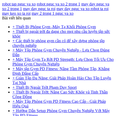
robot tap nguc va xo
robot nguc va xo 2 trong 1
may day nguc va
xo 2 trong 1
may day nguc ta roi
may day nguc va xo robot ta roi
may keo xo ta roi
may 2 trong 1 nguc va xo
Bài viết liên quan
+ Thiết Bị Phòng Gym -Máy Tạ Khối Phòng Gym
+ Thiết bị ngoài trời đa dạng cho mọi nhu cầu luyện tập sức
khỏe
+ Các thiết bị phòng gym cần có để xây dựng phòng tập
chuyên nghiệp
+ Máy Tập Phòng Gym Chuyên Nghiệp - Lựa Chọn Đúng
Đắn
+ Máy Tập Gym Tạ Rời PD Strength: Lựa Chọn Tối Ưu Cho
Phòng Gym Chuyên Nghiệp
+ Máy tập Gym PD Fitness: Nâng Tầm Phòng Tập, Khẳng
Định Đẳng Cấp
+ Giàn Tập Đa Năng: Giải Pháp Hoàn Hảo Cho Tập Luyện
Tại Nhà
+ Thiết Bị Ngoài Trời Phạm Duy Sport
+ Thiết Bị Ngoài Trời: Nâng Cao Sức Khỏe và Tinh Thần
Cộng Đồng
+ Máy Tập Phòng Gym PD Fitness Cao Cấp - Giải Pháp
Hiệu Quả
+ Hướng Dẫn Setup Phòng Gym Chuyên Nghiệp Với Máy
Tập PD Fitness