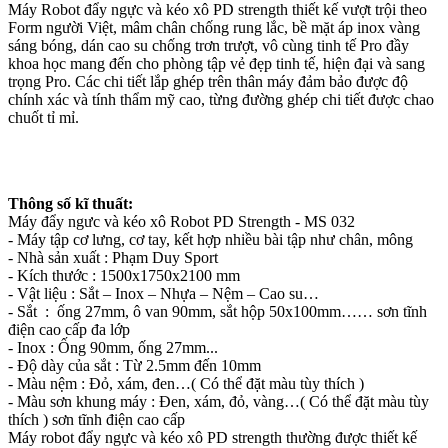
Máy Robot đẩy ngực và kéo xô PD strength thiết kế vượt trội theo
Form người Việt, mâm chân chống rung lắc, bề mặt áp inox vàng
sáng bóng, dán cao su chống trơn trượt, vô cùng tinh tế Pro đầy
khoa học mang đến cho phòng tập vẻ đẹp tinh tế, hiện đại và sang
trọng Pro. Các chi tiết lắp ghép trên thân máy đảm bảo được độ
chính xác và tính thẩm mỹ cao, từng đường ghép chi tiết được chao
chuốt tỉ mỉ.
Thông số kĩ thuất:
Máy đẩy ngưc và kéo xô Robot PD Strength - MS 032
- Máy tập cơ lưng, cơ tay, kết hợp nhiều bài tập như chân, mông
- Nhà sản xuất : Phạm Duy Sport
- Kích thước : 1500x1750x2100 mm
- Vật liệu : Sắt – Inox – Nhựa – Nệm – Cao su…
- Sắt : ống 27mm, ô van 90mm, sắt hộp 50x100mm…… sơn tĩnh
điện cao cấp đa lớp
- Inox : Ống 90mm, ống 27mm...
- Độ dày của sắt : Từ 2.5mm đến 10mm
- Màu nệm : Đỏ, xám, đen…( Có thể đặt màu tùy thích )
- Màu sơn khung máy : Đen, xám, đỏ, vàng…( Có thể đặt màu tùy
thích ) sơn tĩnh điện cao cấp
Máy robot đẩy ngực và kéo xô PD strength thường được thiết kế