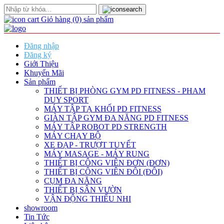
Giỏ hàng
(0)
sản phẩm
Đăng nhập
Đăng ký
Giới Thiệu
Khuyến Mãi
Sản phẩm
THIẾT BỊ PHÒNG GYM PD FITNESS - PHAM
DUY SPORT
MÁY TẬP TẠ KHỐI PD FITNESS
GIÀN TẬP GYM ĐA NĂNG PD FITNESS
MÁY TÂP ROBOT PD STRENGTH
MÁY CHẠY BỘ
XE ĐẠP - TRƯỢT TUYẾT
MÁY MASAGE - MÁY RUNG
THIẾT BỊ CÔNG VIÊN ĐƠN (ĐƠN)
THIẾT BỊ CÔNG VIÊN ĐÔI (ĐÔI)
CỤM ĐA NĂNG
THIẾT BỊ SÂN VƯỜN
VẬN ĐỘNG THIẾU NHI
showroom
Tin Tức