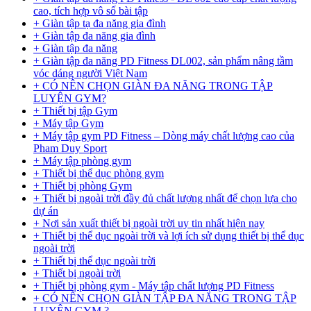
cao, tích hợp vô số bài tập
+ Giàn tập tạ đa năng gia đình
+ Giàn tập đa năng gia đình
+ Giàn tập đa năng
+ Giàn tập đa năng PD Fitness DL002, sản phẩm nâng tầm
vóc dáng người Việt Nam
+ CÓ NÊN CHỌN GIÀN ĐA NĂNG TRONG TẬP
LUYỆN GYM?
+ Thiết bị tập Gym
+ Máy tập Gym
+ Máy tập gym PD Fitness – Dòng máy chất lượng cao của
Pham Duy Sport
+ Máy tập phòng gym
+ Thiết bị thể dục phòng gym
+ Thiết bị phòng Gym
+ Thiết bị ngoài trời đầy đủ chất lượng nhất để chọn lựa cho
dự án
+ Nơi sản xuất thiết bị ngoài trời uy tin nhất hiện nay
+ Thiết bị thể dục ngoài trời và lợi ích sử dụng thiết bị thể dục
ngoài trời
+ Thiết bị thể dục ngoài trời
+ Thiết bị ngoài trời
+ Thiết bị phòng gym - Máy tập chất lượng PD Fitness
+ CÓ NÊN CHỌN GIÀN TẬP ĐA NĂNG TRONG TẬP
LUYỆN GYM ?