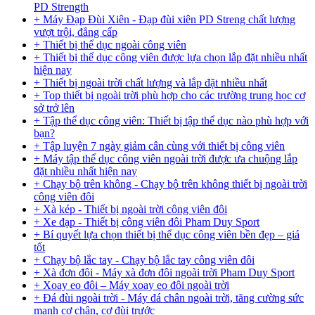
PD Strength
+ Máy Đạp Đùi Xiên - Đạp đùi xiên PD Streng chất lượng
vượt trội, đẳng cấp
+ Thiết bị thể dục ngoài công viên
+ Thiết bị thể dục công viên được lựa chọn lắp đặt nhiều nhất
hiện nay
+ Thiết bị ngoài trời chất lượng và lắp đặt nhiều nhất
+ Top thiết bị ngoài trời phù hợp cho các trường trung học cơ
sở trở lên
+ Tập thể dục công viên: Thiết bị tập thể dục nào phù hợp với
bạn?
+ Tập luyện 7 ngày giảm cân cùng với thiết bị công viên
+ Máy tập thể dục công viên ngoài trời được ưa chuộng lắp
đặt nhiều nhất hiện nay
+ Chạy bộ trên không - Chạy bộ trên không thiết bị ngoài trời
công viên đôi
+ Xà kép - Thiết bị ngoài trời công viên đôi
+ Xe đạp - Thiết bị công viên đôi Pham Duy Sport
+ Bí quyết lựa chọn thiết bị thể dục công viên bền đẹp – giá
tốt
+ Chạy bộ lắc tay - Chạy bộ lắc tay công viên đôi
+ Xà đơn đôi - Máy xà đơn đôi ngoài trời Pham Duy Sport
+ Xoay eo đôi – Máy xoay eo đôi ngoài trời
+ Đá đùi ngoài trời - Máy đá chân ngoài trời, tăng cường sức
mạnh cơ chân, cơ đùi trước