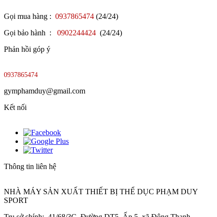
Gọi mua hàng :
0937865474
(24/24)
Gọi bảo hành :
0902244424
(24/24)
Phản hồi góp ý
0937865474
gymphamduy@gmail.com
Kết nối
Thông tin liên hệ
NHÀ MÁY SẢN XUẤT THIẾT BỊ THỂ DỤC PHẠM DUY
SPORT
Trụ sở chính: 41/68/3C, Đường DT5, Ấp 5, xã Đông Thạnh,