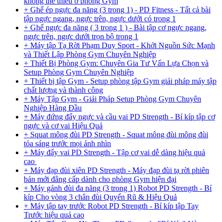
không thể thiếu ở phòng Gym
+ Ghế ép ngực đa năng (3 trong 1) - PD Fitness - Tất cả bài
tập ngực ngang, ngực trên, ngực dưới có trong 1
+ Ghế ngực đa năng ( 3 trong 1 ) - Bài tập cơ ngực ngang,
ngực trên, ngực dưới trọn bộ trong 1
+ Máy tập Tạ Rời Phạm Duy Sport - Khởi Nguồn Sức Mạnh
và Thiết Lập Phòng Gym Chuyên Nghiệp
+ Thiết Bị Phòng Gym: Chuyên Gia Tư Vấn Lựa Chọn và
Setup Phòng Gym Chuyên Nghiệp
+ Thiết bị tập Gym - Setup phòng tập Gym giải pháp máy tập
chất lượng và thành công
+ Máy Tập Gym - Giải Pháp Setup Phòng Gym Chuyên
Nghiệp Hàng Đầu
+ Máy đứng đẩy ngực và cầu vai PD Strength - Bí kíp tập cơ
ngực và cơ vai Hiệu Quả
+ Squat mông đùi PD Strength - Squat mông đùi mông đùi
tỏa sáng trước mọi ánh nhìn
+ Máy đẩy vai PD Strength - Tập cơ vai dễ dàng hiệu quả
cao
+ Máy đạp đùi xiên PD Strength - Máy đạp đùi tạ rời phiên
bản mới đẳng cấp dành cho phòng Gym hiện đại
+ Máy gánh đùi đa năng (3 trong 1) Robot PD Strength - Bí
kíp Cho vòng 3 chân đùi Quyến Rũ & Hiệu Quả
+ Máy tập tay trước Robot PD Strength - Bí kíp tập Tay
Trước hiệu quả cao