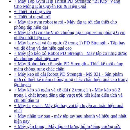
+ Máy Tập Gym Hip Thrust PD Strength: "Bí Kíp" Vàng
Cho Mông Đùi Quyến Rũ & Hiệu Quả
+ Thiết bị công viên
+ Thiết bị ngoài trời
+ Máy tập gym robot tạ rời - Máy tập tạ rời cần thiết cho
phòng tập hiện đại
+ Máy tập Gym được ưa chuộng lựa chọn setup phòng Gym
nhiều nhất hiện nay
+ Máy bay vai và ép ngực (2 trong 1) PD Strength - Tập bay
vai dễ dàng và đạt hiệu quả cao
+ Máy tập kéo xô Robot PD Strength - Máy tập cơ lưng được
ưa chuộng nhất hiện nay
+ Máy Robot kéo xô ngắn PD Strength - Thiết kế mới cùng
mâm chống rung chắc chắn
+ Máy kéo sô dài Robot PD Strength - MS 031 - Sản phẩm
mới có thiết kế mâm chống rung chắc chắn hiệu quả cao trong
tập luyện
+ Máy kéo xô ngắn và xô dài ( 2 trong 1 ) - Máy kéo xô 2
trong 1 chất lượng đẳng cấp vượt trội, tiết kiệm diện tích và
chi phí đầu tư
+ Máy bay vai - Máy tập bay vai tập luyện an toàn hiệu quả
nhất
+ Máy nhấn tay sau - máy tập tay sau nhanh và hiệu quá nhất
hiện nay
+ Máy gập bụng - Máy tập cơ bựng hỗ trợ tăng cường sức