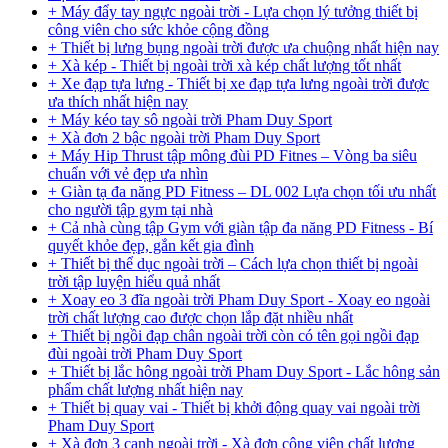
+ Máy đẩy tay ngực ngoài trời - Lựa chọn lý tưởng thiết bị
công viên cho sức khỏe cộng đồng
+ Thiết bị lưng bụng ngoài trời được ưa chuộng nhất hiện nay
+ Xà kép - Thiết bị ngoài trời xà kép chất lượng tốt nhất
+ Xe đạp tựa lưng - Thiết bị xe đạp tựa lưng ngoài trời được
ưa thích nhất hiện nay
+ Máy kéo tay sô ngoài trời Pham Duy Sport
+ Xà đơn 2 bậc ngoài trời Pham Duy Sport
+ Máy Hip Thrust tập mông đùi PD Fitnes – Vòng ba siêu
chuẩn với vẻ đẹp ưa nhìn
+ Giàn tạ đa năng PD Fitness – DL 002 Lựa chọn tối ưu nhất
cho người tập gym tại nhà
+ Cả nhà cùng tập Gym với giàn tập đa năng PD Fitness - Bí
quyết khỏe đẹp, gắn kết gia đình
+ Thiết bị thể dục ngoài trời – Cách lựa chọn thiết bị ngoài
trời tập luyện hiểu quả nhất
+ Xoay eo 3 đĩa ngoài trời Pham Duy Sport - Xoay eo ngoài
trời chất lượng cao được chọn lắp đặt nhiều nhất
+ Thiết bị ngồi đạp chân ngoài trời còn có tên gọi ngồi đạp
đùi ngoài trời Pham Duy Sport
+ Thiết bị lắc hông ngoài trời Pham Duy Sport - Lắc hông sản
phẩm chất lượng nhất hiện nay
+ Thiết bị quay vai - Thiết bị khởi động quay vai ngoài trời
Pham Duy Sport
+ Xà đơn 3 cạnh ngoài trời - Xà đơn công viên chất lượng