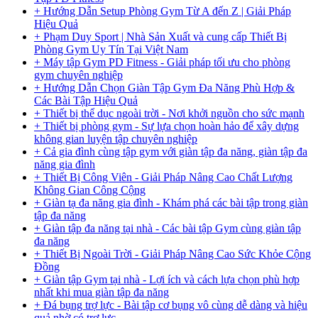
+ Hướng Dẫn Setup Phòng Gym Từ A đến Z | Giải Pháp
Hiệu Quả
+ Phạm Duy Sport | Nhà Sản Xuất và cung cấp Thiết Bị
Phòng Gym Uy Tín Tại Việt Nam
+ Máy tập Gym PD Fitness - Giải pháp tối ưu cho phòng
gym chuyên nghiệp
+ Hướng Dẫn Chọn Giàn Tập Gym Đa Năng Phù Hợp &
Các Bài Tập Hiệu Quả
+ Thiết bị thể dục ngoài trời - Nơi khởi nguồn cho sức mạnh
+ Thiết bị phòng gym - Sự lựa chọn hoàn hảo để xây dựng
không gian luyện tập chuyên nghiệp
+ Cả gia đình cùng tập gym với giàn tập đa năng, giàn tập đa
năng gia đình
+ Thiết Bị Công Viên - Giải Pháp Nâng Cao Chất Lượng
Không Gian Công Cộng
+ Giàn tạ đa năng gia đình - Khám phá các bài tập trong giàn
tập đa năng
+ Giàn tập đa năng tại nhà - Các bài tập Gym cùng giàn tập
đa năng
+ Thiết Bị Ngoài Trời - Giải Pháp Nâng Cao Sức Khỏe Cộng
Đồng
+ Giàn tập Gym tại nhà - Lợi ích và cách lựa chọn phù hợp
nhất khi mua giàn tập đa năng
+ Đá bụng trợ lực - Bài tập cơ bụng vô cùng dễ dàng và hiệu
quả nhờ có trợ lực