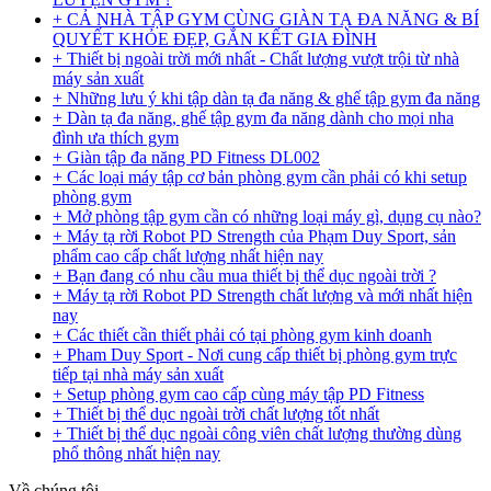
+ CẢ NHÀ TẬP GYM CÙNG GIÀN TẠ ĐA NĂNG & BÍ
QUYẾT KHỎE ĐẸP, GẮN KẾT GIA ĐÌNH
+ Thiết bị ngoài trời mới nhất - Chất lượng vượt trội từ nhà
máy sản xuất
+ Những lưu ý khi tập dàn tạ đa năng & ghế tập gym đa năng
+ Dàn tạ đa năng, ghế tập gym đa năng dành cho mọi nha
đình ưa thích gym
+ Giàn tập đa năng PD Fitness DL002
+ Các loại máy tập cơ bản phòng gym cần phải có khi setup
phòng gym
+ Mở phòng tập gym cần có những loại máy gì, dụng cụ nào?
+ Máy tạ rời Robot PD Strength của Phạm Duy Sport, sản
phẩm cao cấp chất lượng nhất hiện nay
+ Bạn đang có nhu cầu mua thiết bị thể dục ngoài trời ?
+ Máy tạ rời Robot PD Strength chất lượng và mới nhất hiện
nay
+ Các thiết cần thiết phải có tại phòng gym kinh doanh
+ Pham Duy Sport - Nơi cung cấp thiết bị phòng gym trực
tiếp tại nhà máy sản xuất
+ Setup phòng gym cao cấp cùng máy tập PD Fitness
+ Thiết bị thể dục ngoài trời chất lượng tốt nhất
+ Thiết bị thể dục ngoài công viên chất lượng thường dùng
phổ thông nhất hiện nay
Về chúng tôi