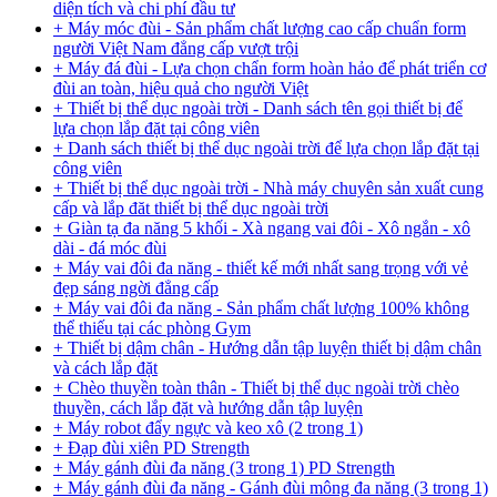
diện tích và chi phí đầu tư
+ Máy móc đùi - Sản phẩm chất lượng cao cấp chuẩn form
người Việt Nam đẳng cấp vượt trội
+ Máy đá đùi - Lựa chọn chẩn form hoàn hảo để phát triển cơ
đùi an toàn, hiệu quả cho người Việt
+ Thiết bị thể dục ngoài trời - Danh sách tên gọi thiết bị để
lựa chọn lắp đặt tại công viên
+ Danh sách thiết bị thể dục ngoài trời để lựa chọn lắp đặt tại
công viên
+ Thiết bị thể dục ngoài trời - Nhà máy chuyên sản xuất cung
cấp và lắp đăt thiết bị thể dục ngoài trời
+ Giàn tạ đa năng 5 khối - Xà ngang vai đôi - Xô ngắn - xô
dài - đá móc đùi
+ Máy vai đôi đa năng - thiết kế mới nhất sang trọng với vẻ
đẹp sáng ngời đẳng cấp
+ Máy vai đôi đa năng - Sản phẩm chất lượng 100% không
thể thiếu tại các phòng Gym
+ Thiết bị dậm chân - Hướng dẫn tập luyện thiết bị dậm chân
và cách lắp đặt
+ Chèo thuyền toàn thân - Thiết bị thể dục ngoài trời chèo
thuyền, cách lắp đặt và hướng dẫn tập luyện
+ Máy robot đẩy ngực và keo xô (2 trong 1)
+ Đạp đùi xiên PD Strength
+ Máy gánh đùi đa năng (3 trong 1) PD Strength
+ Máy gánh đùi đa năng - Gánh đùi mông đa năng (3 trong 1)