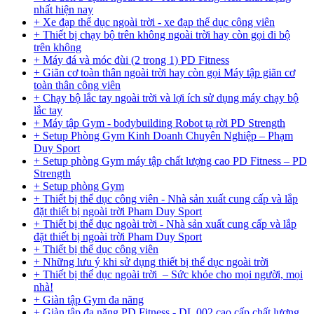
nhất hiện nay
+ Xe đạp thể dục ngoài trời - xe đạp thể dục công viên
+ Thiết bị chạy bộ trên không ngoài trời hay còn gọi đi bộ
trên không
+ Máy đá và móc đùi (2 trong 1) PD Fitness
+ Giãn cơ toàn thân ngoài trời hay còn gọi Máy tập giãn cơ
toàn thân công viên
+ Chạy bộ lắc tay ngoài trời và lợi ích sử dụng máy chạy bộ
lắc tay
+ Máy tập Gym - bodybuilding Robot tạ rời PD Strength
+ Setup Phòng Gym Kinh Doanh Chuyên Nghiệp – Phạm
Duy Sport
+ Setup phòng Gym máy tập chất lượng cao PD Fitness – PD
Strength
+ Setup phòng Gym
+ Thiết bị thể dục công viên - Nhà sản xuất cung cấp và lắp
đặt thiết bị ngoài trời Pham Duy Sport
+ Thiết bị thể dục ngoài trời - Nhà sản xuất cung cấp và lắp
đặt thiết bị ngoài trời Pham Duy Sport
+ Thiết bị thể dục công viên
+ Những lưu ý khi sử dụng thiết bị thể dục ngoài trời
+ Thiết bị thể dục ngoài trời – Sức khỏe cho mọi người, mọi
nhà!
+ Giàn tập Gym đa năng
+ Giàn tập đa năng PD Fitness - DL 002 cao cấp chất lượng