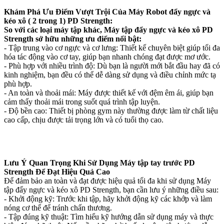
Khám Phá Ưu Điểm Vượt Trội Của Máy Robot đẩy ngực và
kéo xô ( 2 trong 1) PD Strength:
So với các loại máy tập khác, Máy tập đẩy ngực và kéo xô PD
Strength sở hữu những ưu điểm nổi bật:
- Tập trung vào cơ ngực và cơ lưng: Thiết kế chuyên biệt giúp tối đa
hóa tác động vào cơ tay, giúp bạn nhanh chóng đạt được mơ ước.
- Phù hợp với nhiều trình độ: Dù bạn là người mới bắt đầu hay đã có
kinh nghiệm, bạn đều có thể dễ dàng sử dụng và điều chỉnh mức tạ
phù hợp.
- An toàn và thoải mái: Máy được thiết kế với đệm êm ái, giúp bạn
cảm thấy thoải mái trong suốt quá trình tập luyện.
- Độ bền cao: Thiết bị phòng gym này thường được làm từ chất liệu
cao cấp, chịu được tải trọng lớn và có tuổi thọ cao.
Lưu Ý Quan Trọng Khi Sử Dụng Máy tập tay trước PD
Strength Để Đạt Hiệu Quả Cao
Để đảm bảo an toàn và đạt được hiệu quả tối đa khi sử dụng Máy
tập đẩy ngực và kéo xô PD Strength, bạn cần lưu ý những điều sau:
- Khởi động kỹ: Trước khi tập, hãy khởi động kỹ các khớp và làm
nóng cơ thể để tránh chấn thương.
- Tập đúng kỹ thuật: Tìm hiểu kỹ hướng dẫn sử dụng máy và thực