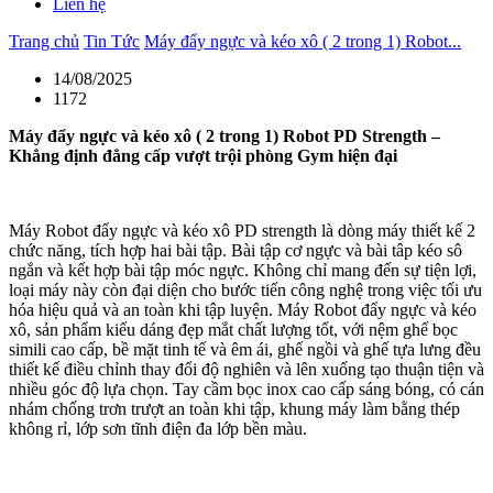
Liên hệ
Trang chủ
Tin Tức
Máy đẩy ngực và kéo xô ( 2 trong 1) Robot...
14/08/2025
1172
Máy đẩy ngực và kéo xô ( 2 trong 1) Robot PD Strength –
Khẳng định đẳng cấp vượt trội phòng Gym hiện đại
Máy Robot đẩy ngực và kéo xô PD strength là dòng máy thiết kế 2
chức năng, tích hợp hai bài tập. Bài tập cơ ngực và bài tâp kéo sô
ngắn và kết hợp bài tập móc ngực. Không chỉ mang đến sự tiện lợi,
loại máy này còn đại diện cho bước tiến công nghệ trong việc tối ưu
hóa hiệu quả và an toàn khi tập luyện. Máy Robot đẩy ngực và kéo
xô, sản phẩm kiểu dáng đẹp mắt chất lượng tốt, với nệm ghế bọc
simili cao cấp, bề mặt tinh tế và êm ái, ghế ngồi và ghế tựa lưng đều
thiết kế điều chỉnh thay đổi độ nghiên và lên xuống tạo thuận tiện và
nhiều góc độ lựa chọn. Tay cầm bọc inox cao cấp sáng bóng, có cán
nhám chống trơn trượt an toàn khi tập, khung máy làm bằng thép
không rỉ, lớp sơn tĩnh điện đa lớp bền màu.