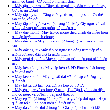
mạnh cơ bụng - Cơ bụng 6 múi săn chắc
+ Máy tập tay trước - Tăng sức mạnh tay. Săn chắc cánh tay.
Cơ bắp ấn tượng
+ Máy tập tay sau - Tăng cường sức mạnh tay sau - Cơ thể
săn chắc, cân đối
+ Máy tập cơ ngực và vai (3 trong 1) - Máy đẩy ngực và vai
hiệu quả vượt trội cho phòng tập hiện đại
+ Máy đạp mông - Máy tập cơ mông điều chỉnh đa chiều hiệu
quả tập luyện nhanh chóng
+ Máy đẩy vai - Máy tập cơ vai (2 trong 1) vai trước và vai
sau
+ Máy đẩy ngực - Máy tập cơ ngực tác động trực tiếp vào
nhóm cơ ngực đặc biệt là ngực ngang
+ Máy ngồi đạp đùi - Máy đạp đùi an toàn hiệu quả nhất hiện
nay
+ Máy kéo xô ngắn - Máy tập kéo xô PD Fitness chất lượng
hiệu quả nhất
+ Máy kéo xô dài - Máy tập xô dài với bài tập cơ lưng hiệu
quả nhất
+ Máy hít xà trợ lực - Xà đơn xà kép có trợ lực
+ Máy ép ngực và cơ lưng (2 trong 1) - Tập luyện toàn diện
cho cơ ngực và cơ lưng trên một thiết bị
+ Máy ép đùi (2 trong 1) - Ép đùi trong và ép đùi ngoài Hiệu
quả, an toàn, linh hoạt hiệu quả tiết kiệm.
+ Máy đá và móc đùi 2 trong 1 - Giải pháp tối ưu tiết kiện