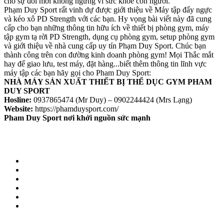
cho sự đổi mới không ngừng vì sức khỏe con người.
Phạm Duy Sport rất vinh dự được giới thiệu về Máy tập đẩy ngực
và kéo xô PD Strength với các bạn. Hy vọng bài viết này đã cung
cấp cho bạn những thông tin hữu ích về thiết bị phòng gym, máy
tập gym tạ rời PD Strength, dụng cụ phòng gym, setup phòng gym
và giới thiệu về nhà cung cấp uy tín Phạm Duy Sport. Chúc bạn
thành công trên con đường kinh doanh phòng gym! Mọi Thắc mắt
hay để giao lưu, test máy, đặt hàng...biết thêm thông tin lĩnh vực
máy tập các bạn hãy gọi cho Pham Duy Sport:
NHÀ MÁY SẢN XUẤT THIẾT BỊ THỂ DỤC GYM PHAM
DUY SPORT
Hosline:
0937865474 (Mr Duy) – 0902244424 (Mrs Lạng)
Website:
https://phamduysport.com/
Pham Duy Sport nơi khởi nguồn sức mạnh