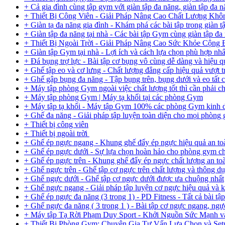
+ Cả gia đình cùng tập gym với giàn tập đa năng, giàn tập đa n
+ Thiết Bị Công Viên - Giải Pháp Nâng Cao Chất Lượng Kh
+ Giàn tạ đa năng gia đình - Khám phá các bài tập trong giàn t
+ Giàn tập đa năng tại nhà - Các bài tập Gym cùng giàn tập đa
+ Thiết Bị Ngoài Trời - Giải Pháp Nâng Cao Sức Khỏe Cộng
+ Giàn tập Gym tại nhà - Lợi ích và cách lựa chọn phù hợp nhấ
+ Đá bụng trợ lực - Bài tập cơ bụng vô cùng dễ dàng và hiệu q
+ Ghế tập eo và cơ lưng - Chất lượng đẳng cấp hiệu quả vượt t
+ Ghế gập bụng đa năng - Tập bụng trên, bụng dưới và eo tất c
+ Máy tập phòng Gym ngoài việc chất lượng tốt thì cần phải c
+ Máy tập phòng Gym | Máy tạ khối tại các phòng Gym
+ Máy tập tạ khối - Máy tập Gym 100% các phòng Gym kinh d
+ Ghế đa năng - Giải pháp tập luyện toàn diện cho mọi phòng
+ Thiết bị công viên
+ Thiết bị ngoài trời
+ Ghế ép ngực ngang - Khung ghế đẩy ép ngực hiệu quả an toà
+ Ghế ép ngực dưới - Sự lựa chọn hoàn hảo cho phòng gym c
+ Ghế ép ngực trên - Khung ghế đẩy ép ngực chất lượng an to
+ Ghế ngực trên - Ghế tập cơ ngực trên chất lượng và thông d
+ Ghế ngực dưới - Ghế tập cơ ngực dưới được ưa chuộng nhất
+ Ghế ngực ngang - Giải pháp tập luyện cơ ngực hiệu quả và 
+ Ghế ép ngực đa năng (3 trong 1) - PD Fitness - Tất cả bài tậ
+ Ghế ngực đa năng ( 3 trong 1 ) - Bài tập cơ ngực ngang, ngực
+ Máy tập Tạ Rời Phạm Duy Sport - Khởi Nguồn Sức Mạnh 
+ Thiết Bị Phòng Gym: Chuyên Gia Tư Vấn Lựa Chọn và Se