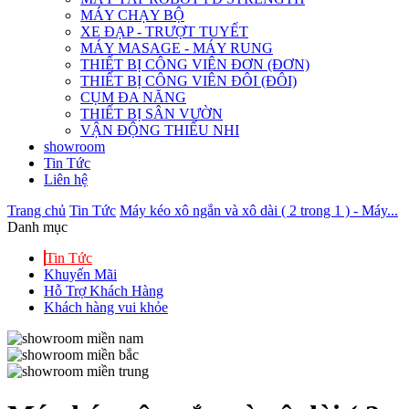
MÁY CHẠY BỘ
XE ĐẠP - TRƯỢT TUYẾT
MÁY MASAGE - MÁY RUNG
THIẾT BỊ CÔNG VIÊN ĐƠN (ĐƠN)
THIẾT BỊ CÔNG VIÊN ĐÔI (ĐÔI)
CỤM ĐA NĂNG
THIẾT BỊ SÂN VƯỜN
VẬN ĐỘNG THIẾU NHI
showroom
Tin Tức
Liên hệ
Trang chủ
Tin Tức
Máy kéo xô ngắn và xô dài ( 2 trong 1 ) - Máy...
Danh mục
Tin Tức
Khuyến Mãi
Hỗ Trợ Khách Hàng
Khách hàng vui khỏe