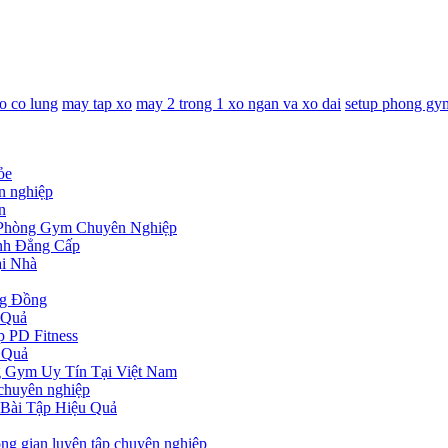
o co lung
may tap xo
may 2 trong 1 xo ngan va xo dai
setup phong gy
ỏe
n nghiệp
n
 Phòng Gym Chuyên Nghiệp
nh Đẳng Cấp
ại Nhà
ng Đồng
 Quả
 PD Fitness
 Quả
ng Gym Uy Tín Tại Việt Nam
 chuyên nghiệp
Bài Tập Hiệu Quả
ng gian luyện tập chuyên nghiệp