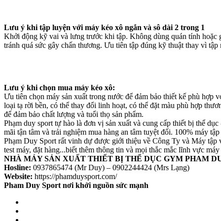
Lưu ý khi tập luyện với máy kéo xô ngắn và sô dài 2 trong 1
Khởi động kỹ vai và lưng trước khi tập. Không dùng quán tính hoặc 
tránh quá sức gây chấn thương. Ưu tiên tập đúng kỹ thuật thay vì tập
Lưu ý khi chọn mua máy kéo xô:
Ưu tiên chọn máy sản xuất trong nước để đảm bảo thiết kế phù hợp vớ
loại tạ rời bền, có thể thay đổi linh hoạt, có thể đặt màu phù hợp t
để đảm bảo chất lượng và tuổi thọ sản phẩm.
Phạm duy sport tự hào là đơn vị sản xuất và cung cấp thiết bị thể dụ
mãi tận tâm và trải nghiệm mua hàng an tâm tuyệt đối. 100% máy tập s
Phạm Duy Sport rất vinh dự được giới thiệu về Công Ty và Máy tập v
test máy, đặt hàng...biết thêm thông tin và mọi thắc mắc lĩnh vực má
NHÀ MÁY SẢN XUẤT THIẾT BỊ THỂ DỤC GYM PHAM D
Hosline:
0937865474 (Mr Duy) – 0902244424 (Mrs Lạng)
Website:
https://phamduysport.com/
Pham Duy Sport nơi khởi nguồn sức mạnh