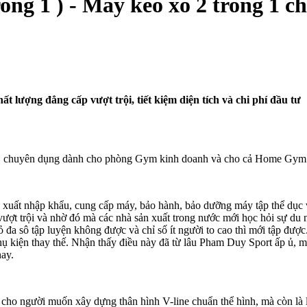
ong 1 ) - Máy kéo xô 2 trong 1 ch
ất lượng đẳng cấp vượt trội, tiết kiệm diện tích và chi phí đầu tư
ăng, chuyên dụng dành cho phòng Gym kinh doanh và cho cả Home Gym
 xuất nhập khẩu, cung cấp máy, bảo hành, bảo dưỡng máy tập thể dục
hí vượt trội và nhờ đó mà các nhà sản xuất trong nước mới học hỏi sự 
đa sô tập luyện không được và chỉ số ít người to cao thì mới tập được.
ụ kiện thay thế. Nhận thấy điều này đã từ lâu Pham Duy Sport ấp ủ, m
nay.
ưởng cho người muốn xây dựng thân hình V-line chuẩn thể hình, mà còn