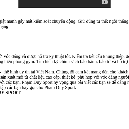
giật mạnh gây mất kiểm soát chuyển động. Giữ đúng tư thế: ngồi thẳng,
 nặng.
i vóc dáng và được hỗ trợ kỹ thuật tốt. Kiểm tra kết cấu khung thép, đ
hương hiệu phòng gym. Tìm hiểu kỹ chính sách bảo hành, bảo trì và hỗ 
c - thể hình uy tín tại Việt Nam. Chúng tôi cam kết mang đến cho khác
ản xuất mới từ chất liệu cao cấp, thiết kế phù hợp với vóc dáng người 
ới các bạn. Phạm Duy Sport hy vọng qua bài viết các bạn sẽ dễ dàng h
y tập các bạn hãy gọi cho Pham Duy Sport:
UY SPORT