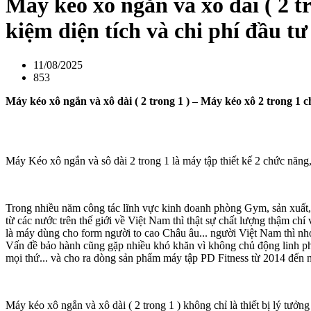
Máy kéo xô ngắn và xô dài ( 2 tr
kiệm diện tích và chi phí đầu tư
11/08/2025
853
Máy kéo xô ngắn và xô dài ( 2 trong 1 ) – Máy kéo xô 2 trong 1 ch
Máy Kéo xô ngắn và sô dài 2 trong 1 là máy tập thiết kế 2 chức n
Trong nhiều năm công tác lĩnh vực kinh doanh phòng Gym, sản xuất,
từ các nước trên thế giới về Việt Nam thì thật sự chất lượng thậm c
là máy dùng cho form người to cao Châu âu... người Việt Nam thì nhỏ 
Vấn đề bảo hành cũng gặp nhiều khó khăn vì không chủ động linh ph
mọi thứ... và cho ra dòng sản phẩm máy tập PD Fitness từ 2014 đến 
Máy kéo xô ngắn và xô dài ( 2 trong 1 ) không chỉ là thiết bị lý t