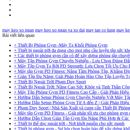
may keo xo ngan
may keo xo ngan va xo dai
may tap co lung
may ke
Bài viết liên quan
+ Thiết Bị Phòng Gym -Máy Tạ Khối Phòng Gym
+ Thiết bị ngoài trời đa dạng cho mọi nhu cầu luyện tập sức kh
+ Các thiết bị phòng gym cần có để xây dựng phòng tập chuyê
+ Máy Tập Phòng Gym Chuyên Nghiệp - Lựa Chọn Đúng Đắ
+ Máy Tập Gym Tạ Rời PD Strength: Lựa Chọn Tối Ưu Cho
+ Máy tập Gym PD Fitness: Nâng Tầm Phòng Tập, Khẳng Đị
+ Giàn Tập Đa Năng: Giải Pháp Hoàn Hảo Cho Tập Luyện T
+ Thiết Bị Ngoài Trời Phạm Duy Sport
+ Thiết Bị Ngoài Trời: Nâng Cao Sức Khỏe và Tinh Thần Cộ
+ Máy Tập Phòng Gym PD Fitness Cao Cấp - Giải Pháp Hiệu
+ Hướng Dẫn Setup Phòng Gym Chuyên Nghiệp Với Máy Tập
+ Hướng Dẫn Setup Phòng Gym Từ A đến Z | Giải Pháp Hiệu
+ Phạm Duy Sport | Nhà Sản Xuất và cung cấp Thiết Bị Phò
+ Máy tập Gym PD Fitness - Giải pháp tối ưu cho phòng gym
+ Hướng Dẫn Chọn Giàn Tập Gym Đa Năng Phù Hợp & Các 
+ Thiết bị thể dục ngoài trời - Nơi khởi nguồn cho sức mạnh
+ Thiết bị phòng gym - Sự lựa chọn hoàn hảo để xây dựng khô