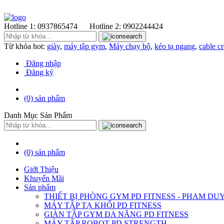
Hotline 1:
0937865474
Hotline 2:
0902244424
Từ khóa hot:
giày
,
máy tập gym
,
Máy chạy bộ
,
kéo tạ ngang
,
cable c
Đăng nhập
Đăng ký
(0)
sản phẩm
Danh Mục Sản Phẩm
(0)
sản phẩm
Giới Thiệu
Khuyến Mãi
Sản phẩm
THIẾT BỊ PHÒNG GYM PD FITNESS - PHAM DU
MÁY TẬP TẠ KHỐI PD FITNESS
GIÀN TẬP GYM ĐA NĂNG PD FITNESS
MÁY TÂP ROBOT PD STRENGTH