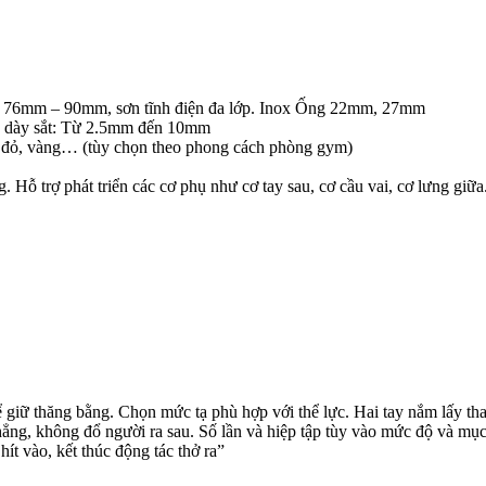
van 76mm – 90mm, sơn tĩnh điện đa lớp. Inox Ống 22mm, 27mm
 Độ dày sắt: Từ 2.5mm đến 10mm
 đỏ, vàng… (tùy chọn theo phong cách phòng gym)
. Hỗ trợ phát triển các cơ phụ như cơ tay sau, cơ cầu vai, cơ lưng giữa
giữ thăng bằng. Chọn mức tạ phù hợp với thể lực. Hai tay nắm lấy tha
thẳng, không đổ người ra sau. Số lần và hiệp tập tùy vào mức độ và mụ
hít vào, kết thúc động tác thở ra”