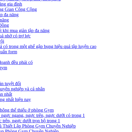
ăng gia đình
ông Gian Công Cộng
ập đa năng
 năng
 Đồng
t khi mua giàn tập đa năng
uả nhờ có trợ lực
rội
ả có trong một ghế gập bụng hiệu quả tập luyện cao
huẩn form
oanh đều phải có
 gym
n tuyệt đối
huyên nghiệp và cá nhân
àn nhất
ụng nhất hiện nay
không thể thiếu ở phòng Gym
p ngực ngang, ngực trên, ngực dưới có trong 1
 trên, ngực dưới trọn bộ trong 1
và Thiết Lập Phòng Gym Chuyên Nghiệp
tup Phòng Gym Chuyên Nghiệp