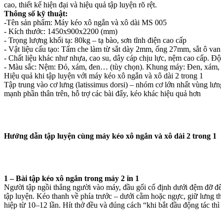
cao, thiết kế hiện đại và hiệu quả tập luyện rõ rệt.
Thông số kỹ thuật:
-Tên sản phẩm: Máy kéo xô ngắn và xô dài MS 005
- Kích thước: 1450x900x2200 (mm)
- Trọng lượng khối tạ: 80kg – tạ bào, sơn tĩnh điện cao cấp
- Vật liệu cấu tạo: Tấm che làm từ sắt dày 2mm, ống 27mm, sắt ô 
- Chất liệu khác như nhựa, cao su, dây cáp chịu lực, nệm cao cấp.
- Màu sắc: Nệm: Đỏ, xám, đen… (tùy chọn). Khung máy: Đen, xám,
Hiệu quả khi tập luyện với máy kéo xô ngắn và xô dài 2 trong 1
Tập trung vào cơ lưng (latissimus dorsi) – nhóm cơ lớn nhất vùng lưng
mạnh phần thân trên, hỗ trợ các bài đẩy, kéo khác hiệu quả hơn
Hướng dẫn tập luyện cùng máy kéo xô ngắn và xô dài 2 trong 1
1 – Bài tập kéo xô ngắn trong máy 2 in 1
Người tập ngồi thẳng người vào máy, đầu gối cố định dưới đệm đỡ để 
tập luyện. Kéo thanh về phía trước – dưới cằm hoặc ngực, giữ lưng 
hiệp từ 10–12 lần. Hít thở đều và đúng cách “khi bắt đầu động tác thì 