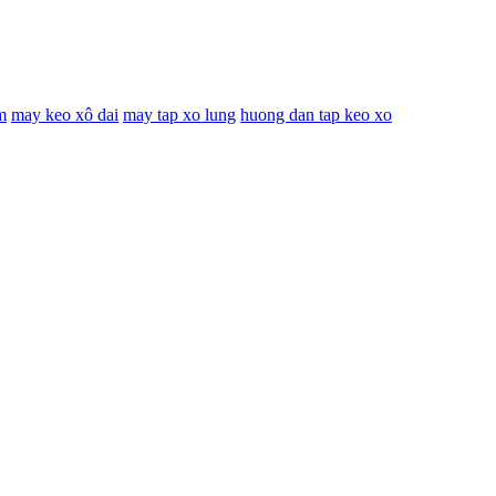
m
may keo xô dai
may tap xo lung
huong dan tap keo xo