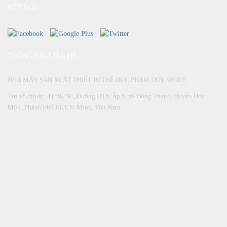
KẾT NỐI
THÔNG TIN LIÊN HỆ
NHÀ MÁY SẢN XUẤT THIẾT BỊ THỂ DỤC PHẠM DUY SPORT
Trụ sở chính: 41/68/3C, Đường DT5, Ấp 5, xã Đông Thạnh, Huyện Hóc
Môn, Thành phố Hồ Chí Minh, Việt Nam