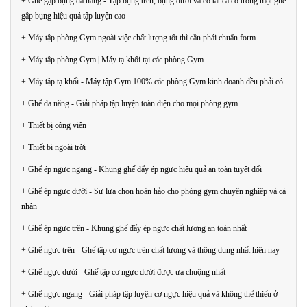
+ Ghế gập bụng đa năng - Tập bụng trên, bụng dưới và eo tất cả có trong một ghế
gập bụng hiệu quả tập luyện cao
+ Máy tập phòng Gym ngoài việc chất lượng tốt thì cần phải chuẩn form
+ Máy tập phòng Gym | Máy tạ khối tại các phòng Gym
+ Máy tập tạ khối - Máy tập Gym 100% các phòng Gym kinh doanh đều phải có
+ Ghế đa năng - Giải pháp tập luyện toàn diện cho mọi phòng gym
+ Thiết bị công viên
+ Thiết bị ngoài trời
+ Ghế ép ngực ngang - Khung ghế đẩy ép ngực hiệu quả an toàn tuyệt đối
+ Ghế ép ngực dưới - Sự lựa chọn hoàn hảo cho phòng gym chuyên nghiệp và cá
nhân
+ Ghế ép ngực trên - Khung ghế đẩy ép ngực chất lượng an toàn nhất
+ Ghế ngực trên - Ghế tập cơ ngực trên chất lượng và thông dụng nhất hiện nay
+ Ghế ngực dưới - Ghế tập cơ ngực dưới được ưa chuộng nhất
+ Ghế ngực ngang - Giải pháp tập luyện cơ ngực hiệu quả và không thể thiếu ở