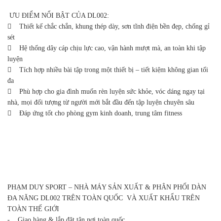
ƯU ĐIỂM NỔI BẬT CỦA DL002:
 Thiết kế chắc chắn, khung thép dày, sơn tĩnh điện bền đẹp, chống gỉ
sét
 Hệ thống dây cáp chịu lực cao, vận hành mượt mà, an toàn khi tập
luyện
 Tích hợp nhiều bài tập trong một thiết bị – tiết kiệm không gian tối
đa
 Phù hợp cho gia đình muốn rèn luyện sức khỏe, vóc dáng ngay tại
nhà, mọi đối tượng từ người mới bắt đầu đến tập luyện chuyên sâu
 Đáp ứng tốt cho phòng gym kinh doanh, trung tâm fitness
PHẠM DUY SPORT – NHÀ MÁY SẢN XUẤT & PHÂN PHỐI DÀN
ĐA NĂNG DL002 TRÊN TOÀN QUỐC VÀ XUẤT KHẨU TRÊN
TOÀN THẾ GIỚI
- Giao hàng & lắp đặt tận nơi toàn quốc