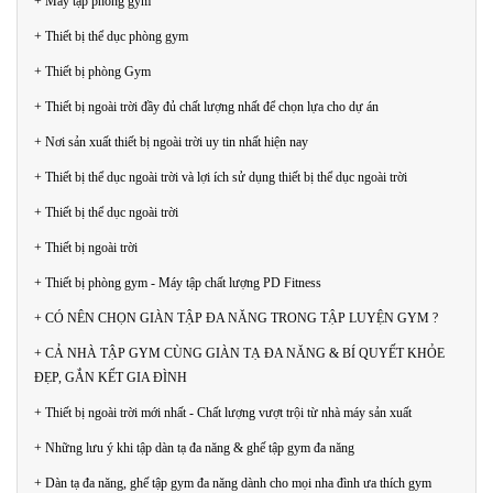
+ Máy tập phòng gym
+ Thiết bị thể dục phòng gym
+ Thiết bị phòng Gym
+ Thiết bị ngoài trời đầy đủ chất lượng nhất để chọn lựa cho dự án
+ Nơi sản xuất thiết bị ngoài trời uy tin nhất hiện nay
+ Thiết bị thể dục ngoài trời và lợi ích sử dụng thiết bị thể dục ngoài trời
+ Thiết bị thể dục ngoài trời
+ Thiết bị ngoài trời
+ Thiết bị phòng gym - Máy tập chất lượng PD Fitness
+ CÓ NÊN CHỌN GIÀN TẬP ĐA NĂNG TRONG TẬP LUYỆN GYM ?
+ CẢ NHÀ TẬP GYM CÙNG GIÀN TẠ ĐA NĂNG & BÍ QUYẾT KHỎE
ĐẸP, GẮN KẾT GIA ĐÌNH
+ Thiết bị ngoài trời mới nhất - Chất lượng vượt trội từ nhà máy sản xuất
+ Những lưu ý khi tập dàn tạ đa năng & ghế tập gym đa năng
+ Dàn tạ đa năng, ghế tập gym đa năng dành cho mọi nha đình ưa thích gym