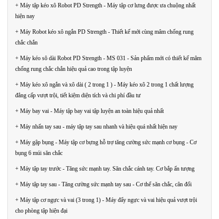
+ Máy tập kéo xô Robot PD Strength - Máy tập cơ lưng được ưa chuộng nhất
hiện nay
+ Máy Robot kéo xô ngắn PD Strength - Thiết kế mới cùng mâm chống rung
chắc chắn
+ Máy kéo sô dài Robot PD Strength - MS 031 - Sản phẩm mới có thiết kế mâm
chống rung chắc chắn hiệu quả cao trong tập luyện
+ Máy kéo xô ngắn và xô dài ( 2 trong 1 ) - Máy kéo xô 2 trong 1 chất lượng
đẳng cấp vượt trội, tiết kiệm diện tích và chi phí đầu tư
+ Máy bay vai - Máy tập bay vai tập luyện an toàn hiệu quả nhất
+ Máy nhấn tay sau - máy tập tay sau nhanh và hiệu quá nhất hiện nay
+ Máy gập bụng - Máy tập cơ bựng hỗ trợ tăng cường sức mạnh cơ bụng - Cơ
bụng 6 múi săn chắc
+ Máy tập tay trước - Tăng sức mạnh tay. Săn chắc cánh tay. Cơ bắp ấn tượng
+ Máy tập tay sau - Tăng cường sức mạnh tay sau - Cơ thể săn chắc, cân đối
+ Máy tập cơ ngực và vai (3 trong 1) - Máy đẩy ngực và vai hiệu quả vượt trội
cho phòng tập hiện đại