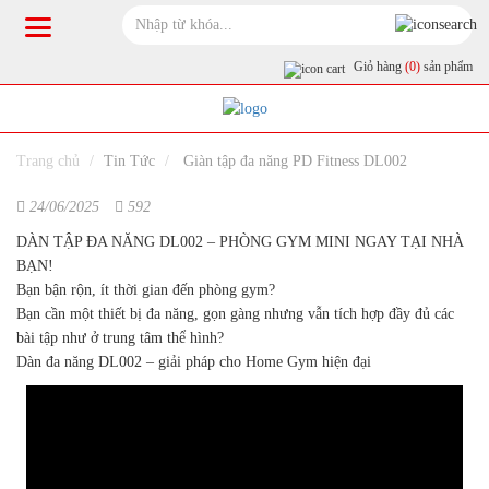
Giỏ hàng
(0)
sản phẩm
Trang chủ
Tin Tức
Giàn tập đa năng PD Fitness DL002
24/06/2025
592
DÀN TẬP ĐA NĂNG DL002 – PHÒNG GYM MINI NGAY TẠI NHÀ
BẠN!
Bạn bận rộn, ít thời gian đến phòng gym?
Bạn cần một thiết bị đa năng, gọn gàng nhưng vẫn tích hợp đầy đủ các
bài tập như ở trung tâm thể hình?
Dàn đa năng DL002 – giải pháp cho Home Gym hiện đại