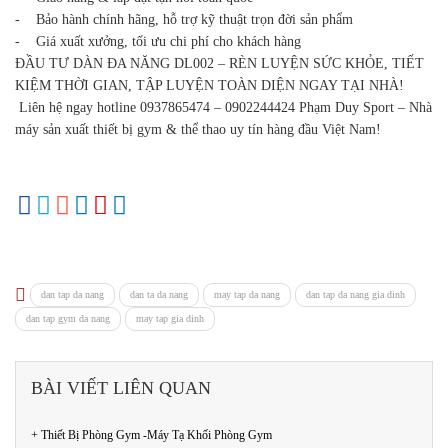
- Bảo hành chính hãng, hỗ trợ kỹ thuật trọn đời sản phẩm
- Giá xuất xưởng, tối ưu chi phí cho khách hàng
ĐẦU TƯ DÀN ĐA NĂNG DL002 – RÈN LUYỆN SỨC KHỎE, TIẾT
KIỆM THỜI GIAN, TẬP LUYỆN TOÀN DIỆN NGAY TẠI NHÀ!
Liên hệ ngay hotline 0937865474 – 0902244424 Phạm Duy Sport – Nhà
máy sản xuất thiết bị gym & thể thao uy tín hàng đầu Việt Nam!
dan tap da nang
dan ta da nang
may tap da nang
dan tap da nang gia dinh
dan tap gym da nang
may tap gia dinh
BÀI VIẾT LIÊN QUAN
+ Thiết Bị Phòng Gym -Máy Tạ Khối Phòng Gym