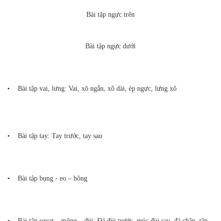
Bài tập ngực trên
Bài tập ngực dưới
• Bài tập vai, lưng: Vai, xô ngắn, xô dài, ép ngực, lưng xô
• Bài tập tay: Tay trước, tay sau
• Bài tập bụng - eo – hông
• Bài tập squat – mông – đùi: Đá đùi trước, móc đùi sau, đá chân, tập