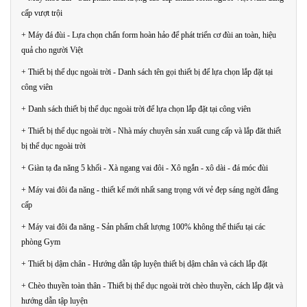
cấp vượt trội
+ Máy đá đùi - Lựa chọn chẩn form hoàn hảo để phát triển cơ đùi an toàn, hiệu
quả cho người Việt
+ Thiết bị thể dục ngoài trời - Danh sách tên gọi thiết bị để lựa chọn lắp đặt tại
công viên
+ Danh sách thiết bị thể dục ngoài trời để lựa chọn lắp đặt tại công viên
+ Thiết bị thể dục ngoài trời - Nhà máy chuyên sản xuất cung cấp và lắp đăt thiết
bị thể dục ngoài trời
+ Giàn tạ đa năng 5 khối - Xà ngang vai đôi - Xô ngắn - xô dài - đá móc đùi
+ Máy vai đôi đa năng - thiết kế mới nhất sang trọng với vẻ đẹp sáng ngời đẳng
cấp
+ Máy vai đôi đa năng - Sản phẩm chất lượng 100% không thể thiếu tại các
phòng Gym
+ Thiết bị dậm chân - Hướng dẫn tập luyện thiết bị dậm chân và cách lắp đặt
+ Chèo thuyền toàn thân - Thiết bị thể dục ngoài trời chèo thuyền, cách lắp đặt và
hướng dẫn tập luyện