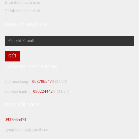
Hình thức thanh toán
Chính sách bảo hành
ĐĂNG KÝ NHẬN TIN
GỬI
CHĂM SÓC KHÁCH HÀNG
Gọi mua hàng :
0937865474
(24/24)
Gọi bảo hành :
0902244424
(24/24)
PHẢN HỒI GÓP Ý
0937865474
gymphamduy@gmail.com