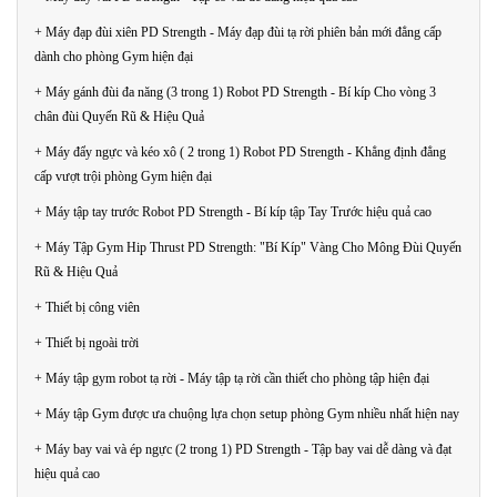
+ Máy đạp đùi xiên PD Strength - Máy đạp đùi tạ rời phiên bản mới đẳng cấp
dành cho phòng Gym hiện đại
+ Máy gánh đùi đa năng (3 trong 1) Robot PD Strength - Bí kíp Cho vòng 3
chân đùi Quyến Rũ & Hiệu Quả
+ Máy đẩy ngực và kéo xô ( 2 trong 1) Robot PD Strength - Khẳng định đẳng
cấp vượt trội phòng Gym hiện đại
+ Máy tập tay trước Robot PD Strength - Bí kíp tập Tay Trước hiệu quả cao
+ Máy Tập Gym Hip Thrust PD Strength: "Bí Kíp" Vàng Cho Mông Đùi Quyến
Rũ & Hiệu Quả
+ Thiết bị công viên
+ Thiết bị ngoài trời
+ Máy tập gym robot tạ rời - Máy tập tạ rời cần thiết cho phòng tập hiện đại
+ Máy tập Gym được ưa chuộng lựa chọn setup phòng Gym nhiều nhất hiện nay
+ Máy bay vai và ép ngực (2 trong 1) PD Strength - Tập bay vai dễ dàng và đạt
hiệu quả cao