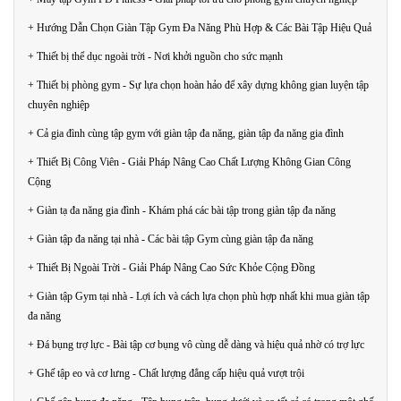
+ Hướng Dẫn Chọn Giàn Tập Gym Đa Năng Phù Hợp & Các Bài Tập Hiệu Quả
+ Thiết bị thể dục ngoài trời - Nơi khởi nguồn cho sức mạnh
+ Thiết bị phòng gym - Sự lựa chọn hoàn hảo để xây dựng không gian luyện tập
chuyên nghiệp
+ Cả gia đình cùng tập gym với giàn tập đa năng, giàn tập đa năng gia đình
+ Thiết Bị Công Viên - Giải Pháp Nâng Cao Chất Lượng Không Gian Công
Cộng
+ Giàn tạ đa năng gia đình - Khám phá các bài tập trong giàn tập đa năng
+ Giàn tập đa năng tại nhà - Các bài tập Gym cùng giàn tập đa năng
+ Thiết Bị Ngoài Trời - Giải Pháp Nâng Cao Sức Khỏe Cộng Đồng
+ Giàn tập Gym tại nhà - Lợi ích và cách lựa chọn phù hợp nhất khi mua giàn tập
đa năng
+ Đá bụng trợ lực - Bài tập cơ bụng vô cùng dễ dàng và hiệu quả nhờ có trợ lực
+ Ghế tập eo và cơ lưng - Chất lượng đẳng cấp hiệu quả vượt trội