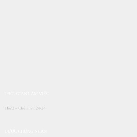
THỜI GIAN LÀM VIỆC
Thứ 2 – Chủ nhật: 24/24
ĐƯỢC CHỨNG NHẬN