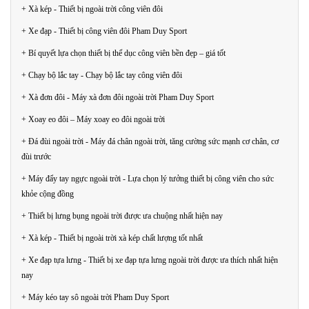
+ Xà kép - Thiết bị ngoài trời công viên đôi
+ Xe đạp - Thiết bị công viên đôi Pham Duy Sport
+ Bí quyết lựa chọn thiết bị thể dục công viên bền đẹp – giá tốt
+ Chạy bộ lắc tay - Chạy bộ lắc tay công viên đôi
+ Xà đơn đôi - Máy xà đơn đôi ngoài trời Pham Duy Sport
+ Xoay eo đôi – Máy xoay eo đôi ngoài trời
+ Đá đùi ngoài trời - Máy đá chân ngoài trời, tăng cường sức mạnh cơ chân, cơ
đùi trước
+ Máy đẩy tay ngực ngoài trời - Lựa chọn lý tưởng thiết bị công viên cho sức
khỏe cộng đồng
+ Thiết bị lưng bụng ngoài trời được ưa chuộng nhất hiện nay
+ Xà kép - Thiết bị ngoài trời xà kép chất lượng tốt nhất
+ Xe đạp tựa lưng - Thiết bị xe đạp tựa lưng ngoài trời được ưa thích nhất hiện
nay
+ Máy kéo tay sô ngoài trời Pham Duy Sport