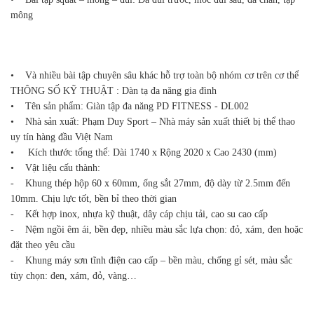
mông
• Và nhiều bài tập chuyên sâu khác hỗ trợ toàn bộ nhóm cơ trên cơ thể
THÔNG SỐ KỸ THUẬT : Dàn tạ đa năng gia đình
• Tên sản phẩm: Giàn tập đa năng PD FITNESS - DL002
• Nhà sản xuất: Phạm Duy Sport – Nhà máy sản xuất thiết bị thể thao
uy tín hàng đầu Việt Nam
• Kích thước tổng thể: Dài 1740 x Rộng 2020 x Cao 2430 (mm)
• Vật liệu cấu thành:
- Khung thép hộp 60 x 60mm, ống sắt 27mm, độ dày từ 2.5mm đến
10mm. Chịu lực tốt, bền bỉ theo thời gian
- Kết hợp inox, nhựa kỹ thuật, dây cáp chịu tải, cao su cao cấp
- Nệm ngồi êm ái, bền đẹp, nhiều màu sắc lựa chọn: đỏ, xám, đen hoặc
đặt theo yêu cầu
- Khung máy sơn tĩnh điện cao cấp – bền màu, chống gỉ sét, màu sắc
tùy chọn: đen, xám, đỏ, vàng…