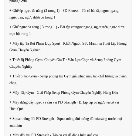
phòng Gym
+ Ghế ép ngực đa năng (3 trong 1) - PD Fitness - Tất cả bài tập ngực ngang,
ngực trên, ngực dưới có trong 1
+ Ghế ngực đa năng ( 3 trong 1 ) - Bài tập cơ ngực ngang, ngực trên, ngực dưới
trọn bộ trong 1
+ Máy tập Tạ Rời Phạm Duy Sport - Khởi Nguồn Sức Mạnh và Thiết Lập Phòng
Gym Chuyên Nghiệp
+ Thiết Bị Phòng Gym: Chuyên Gia Tư Vấn Lựa Chọn và Setup Phòng Gym
Chuyên Nghiệp
+ Thiết bị tập Gym - Setup phòng tập Gym giải pháp máy tập chất lượng và thành
công
+ Máy Tập Gym - Giải Pháp Setup Phòng Gym Chuyên Nghiệp Hàng Đầu
+ Máy đứng đẩy ngực và cầu vai PD Strength - Bí kíp tập cơ ngực và cơ vai
Hiệu Quả
+ Squat mông đùi PD Strength - Squat mông đùi mông đùi tỏa sáng trước mọi
ánh nhìn
+ Máy đẩy vai PD Strength - Tập cơ vai dễ dàng hiệu quả cao