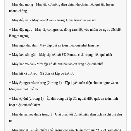
+ Máy đạp mông - Máy tập cơ mông điều chỉnh đa chiều hiệu quả tập luyện
nhanh chóng
+ Máy đẩy vai - Máy tập cơ vai (2 trong 1) vai trước và vai sau
+ Máy đẩy ngực - Máy tập cơ ngực tác động trực tiếp vào nhóm cơ ngực đặc biệt
là ngực ngang
+ Máy ngồi đạp đùi - Máy đạp đùi an toàn hiệu quả nhất hiện nay
+ Máy kéo xô ngắn - Máy tập kéo xô PD Fitness chất lượng hiệu quả nhất
+ Máy kéo xô dài - Máy tập xô dài với bài tập cơ lưng hiệu quả nhất
+ Máy hít xà trợ lực - Xà đơn xà kép có trợ lực
+ Máy ép ngực và cơ lưng (2 trong 1) - Tập luyện toàn diện cho cơ ngực và cơ
lưng trên một thiết bị
+ Máy ép đùi (2 trong 1) - Ép đùi trong và ép đùi ngoài Hiệu quả, an toàn, linh
hoạt hiệu quả tiết kiệm.
+ Máy đá và móc đùi 2 trong 1 - Giải pháp tối ưu tiết kiện diện tích và chi phí đầu
tư
+ Máy móc đùi - Sản phẩm chất lượng cao cấp chuẩn form người Việt Nam đẳng