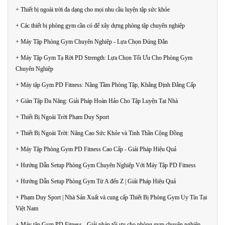
+ Thiết bị ngoài trời đa dạng cho mọi nhu cầu luyện tập sức khỏe
+ Các thiết bị phòng gym cần có để xây dựng phòng tập chuyên nghiệp
+ Máy Tập Phòng Gym Chuyên Nghiệp - Lựa Chọn Đúng Đắn
+ Máy Tập Gym Tạ Rời PD Strength: Lựa Chọn Tối Ưu Cho Phòng Gym
Chuyên Nghiệp
+ Máy tập Gym PD Fitness: Nâng Tầm Phòng Tập, Khẳng Định Đẳng Cấp
+ Giàn Tập Đa Năng: Giải Pháp Hoàn Hảo Cho Tập Luyện Tại Nhà
+ Thiết Bị Ngoài Trời Phạm Duy Sport
+ Thiết Bị Ngoài Trời: Nâng Cao Sức Khỏe và Tinh Thần Cộng Đồng
+ Máy Tập Phòng Gym PD Fitness Cao Cấp - Giải Pháp Hiệu Quả
+ Hướng Dẫn Setup Phòng Gym Chuyên Nghiệp Với Máy Tập PD Fitness
+ Hướng Dẫn Setup Phòng Gym Từ A đến Z | Giải Pháp Hiệu Quả
+ Phạm Duy Sport | Nhà Sản Xuất và cung cấp Thiết Bị Phòng Gym Uy Tín Tại
Việt Nam
+ Máy tập Gym PD Fitness - Giải pháp tối ưu cho phòng gym chuyên nghiệp