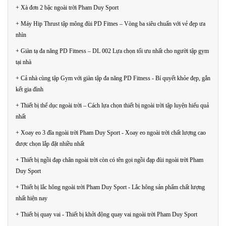
+ Xà đơn 2 bậc ngoài trời Pham Duy Sport
+ Máy Hip Thrust tập mông đùi PD Fitnes – Vòng ba siêu chuẩn với vẻ đẹp ưa
nhìn
+ Giàn tạ đa năng PD Fitness – DL 002 Lựa chọn tối ưu nhất cho người tập gym
tại nhà
+ Cả nhà cùng tập Gym với giàn tập đa năng PD Fitness - Bí quyết khỏe đẹp, gắn
kết gia đình
+ Thiết bị thể dục ngoài trời – Cách lựa chọn thiết bị ngoài trời tập luyện hiểu quả
nhất
+ Xoay eo 3 đĩa ngoài trời Pham Duy Sport - Xoay eo ngoài trời chất lượng cao
được chọn lắp đặt nhiều nhất
+ Thiết bị ngồi đạp chân ngoài trời còn có tên gọi ngồi đạp đùi ngoài trời Pham
Duy Sport
+ Thiết bị lắc hông ngoài trời Pham Duy Sport - Lắc hông sản phẩm chất lượng
nhất hiện nay
+ Thiết bị quay vai - Thiết bị khởi động quay vai ngoài trời Pham Duy Sport