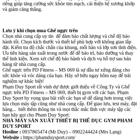
riêng giúp tăng cường sức khỏe tim mạch, cải thiện hệ xương khớp
và giảm căng thẳng.
Lưu ý khi chọn mua Ghế ngực trên
Chọn nhà cung cấp uy tín để đảm bảo chất lượng và chế độ bảo
hành tốt. Chọn kích thước và thiết kế phù hợp với không gian lắp
đặt. Kiểm tra độ chắc chắn của khung, mối hàn và lớp sơn tĩnh điện.
Ưu tiên hàng sản xuất trong nước để dễ bảo trì, bảo dưỡng và thay
thế linh kiện. Xem xét chế độ bảo hành và dịch vụ hỗ trợ sau bán
hàng từ nhà cung cấp.
Ghế ngực trên PD Fitness – MS 069 là sự đầu tư xứng đáng cho
sức khỏe và vóc dáng của bạn. Hãy sở hữu ngay hôm nay để trải
nghiệm sự khác biệt!
Phạm Duy Sport rất vinh dự được giới thiệu về Công Ty và Ghế
ngực trên PD Fitness – MS 069, thiết bị gym với các bạn. Phạm
Duy Sport hy vọng qua bài viết các bạn sẽ dễ dàng hơn trong việc
lựa chọn máy tập cũng như nhà cung cấp. Để giao lưu, test máy, đặt
hàng... biết thêm thông tin và mọi thắc mắc lĩnh vực máy tập các
bạn hãy gọi cho Pham Duy Sport:
NHÀ MÁY SẢN XUẤT THIẾT BỊ THỂ DỤC GYM PHAM
DUY SPORT
Hosline :
0937865474 (Mr Duy) – 0902244424 (Mrs Lạng)
Website :
https://phamduysport.com/