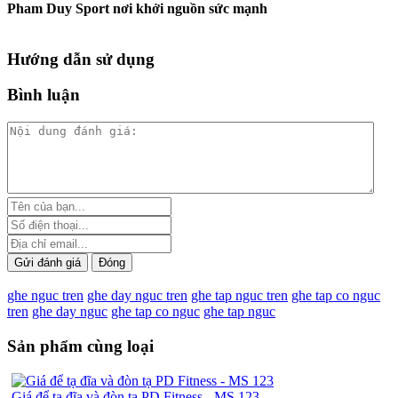
Pham Duy Sport nơi khởi nguồn sức mạnh
Hướng dẫn sử dụng
Bình luận
Gửi đánh giá
Đóng
ghe nguc tren
ghe day nguc tren
ghe tap nguc tren
ghe tap co nguc
tren
ghe day nguc
ghe tap co nguc
ghe tap nguc
Sản phẩm cùng loại
Giá để tạ đĩa và đòn tạ PD Fitness - MS 123