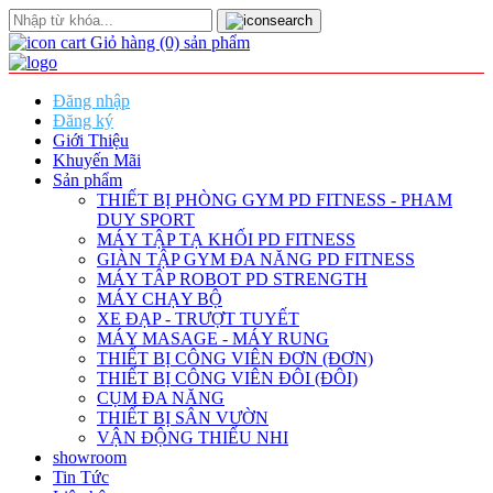
Giỏ hàng
(0)
sản phẩm
Đăng nhập
Đăng ký
Giới Thiệu
Khuyến Mãi
Sản phẩm
THIẾT BỊ PHÒNG GYM PD FITNESS - PHAM
DUY SPORT
MÁY TẬP TẠ KHỐI PD FITNESS
GIÀN TẬP GYM ĐA NĂNG PD FITNESS
MÁY TÂP ROBOT PD STRENGTH
MÁY CHẠY BỘ
XE ĐẠP - TRƯỢT TUYẾT
MÁY MASAGE - MÁY RUNG
THIẾT BỊ CÔNG VIÊN ĐƠN (ĐƠN)
THIẾT BỊ CÔNG VIÊN ĐÔI (ĐÔI)
CỤM ĐA NĂNG
THIẾT BỊ SÂN VƯỜN
VẬN ĐỘNG THIẾU NHI
showroom
Tin Tức