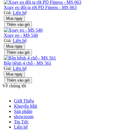
Xoay eo đôi tạ rời PD Fitness - MS 063
Giá:
Liên hệ
Mua ngay
Thêm vào giỏ
Xoay eo - MS 540
Giá:
Liên hệ
Mua ngay
Thêm vào giỏ
Bập bênh 4 chỗ - MS 561
Giá:
Liên hệ
Mua ngay
Thêm vào giỏ
Về chúng tôi
Giới Thiệu
Khuyến Mãi
Sản phẩm
showroom
Tin Tức
Liên hệ