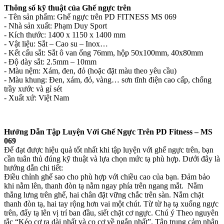
Thông số kỹ thuật của Ghế ngực trên
- Tên sản phẩm: Ghế ngực trên PD FITNESS MS 069
- Nhà sản xuất: Phạm Duy Sport
- Kích thước: 1400 x 1150 x 1400 mm
- Vật liệu: Sắt – Cao su – Inox…
- Kết cấu sắt: Sắt ô van ống 76mm, hộp 50x100mm, 40x80mm
- Độ dày sắt: 2.5mm – 10mm
- Màu nệm: Xám, đen, đỏ (hoặc đặt màu theo yêu cầu)
- Màu khung: Đen, xám, đỏ, vàng… sơn tĩnh điện cao cấp, chống
trầy xước và gỉ sét
- Xuất xứ: Việt Nam
Hướng Dẫn Tập Luyện Với Ghế Ngực Trên PD Fitness – MS
069
Để đạt được hiệu quả tốt nhất khi tập luyện với ghế ngực trên, bạn
cần tuân thủ đúng kỹ thuật và lựa chọn mức tạ phù hợp. Dưới đây là
hướng dẫn chi tiết:
Điều chỉnh ghế sao cho phù hợp với chiều cao của bạn. Đảm bảo
khi nằm lên, thanh đòn tạ nằm ngay phía trên ngang mắt. Nằm
thẳng lưng trên ghế, hai chân đặt vững chắc trên sàn. Nắm chặt
thanh đòn tạ, hai tay rộng hơn vai một chút. Từ từ hạ tạ xuống ngực
trên, đẩy tạ lên vị trí ban đầu, siết chặt cơ ngực. Chú ý Theo nguyên
tắc “Kéo cơ ra dài nhất và co cơ về ngắn nhất”. Tập trung cảm nhận