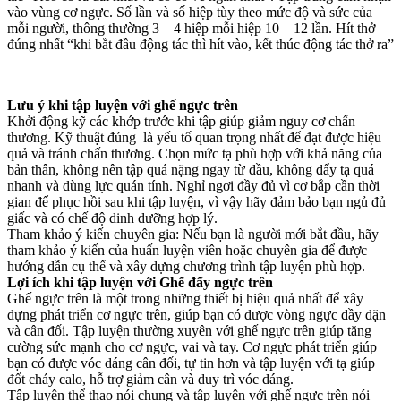
vào vùng cơ ngực. Số lần và số hiệp tùy theo mức độ và sức của
mỗi người, thông thường 3 – 4 hiệp mỗi hiệp 10 – 12 lần. Hít thở
đúng nhất “khi bắt đầu động tác thì hít vào, kết thúc động tác thở ra”
Lưu ý khi tập luyện với ghế ngực trên
Khởi động kỹ các khớp trước khi tập giúp giảm nguy cơ chấn
thương. Kỹ thuật đúng là yếu tố quan trọng nhất để đạt được hiệu
quả và tránh chấn thương. Chọn mức tạ phù hợp với khả năng của
bản thân, không nên tập quá nặng ngay từ đầu, không đẩy tạ quá
nhanh và dùng lực quán tính. Nghỉ ngơi đầy đủ vì cơ bắp cần thời
gian để phục hồi sau khi tập luyện, vì vậy hãy đảm bảo bạn ngủ đủ
giấc và có chế độ dinh dưỡng hợp lý.
Tham khảo ý kiến chuyên gia: Nếu bạn là người mới bắt đầu, hãy
tham khảo ý kiến của huấn luyện viên hoặc chuyên gia để được
hướng dẫn cụ thể và xây dựng chương trình tập luyện phù hợp.
Lợi ích khi tập luyện với Ghế đẩy ngực trên
Ghế ngực trên là một trong những thiết bị hiệu quả nhất để xây
dựng phát triển cơ ngực trên, giúp bạn có được vòng ngực đầy đặn
và cân đối. Tập luyện thường xuyên với ghế ngực trên giúp tăng
cường sức mạnh cho cơ ngực, vai và tay. Cơ ngực phát triển giúp
bạn có được vóc dáng cân đối, tự tin hơn và tập luyện với tạ giúp
đốt cháy calo, hỗ trợ giảm cân và duy trì vóc dáng.
Tập luyện thể thao nói chung và tập luyện với ghế ngực trên nói