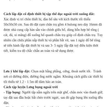
Cách lắp đặt cố định thiết bị tập thể dục ngoài trời xuống đất:
Xác định vị trí chôn thiết bị, đào hố sâu với kích thước tối thiểu
50x50x50 cm. Sau đó đặt cụm chân trụ gồm 4 bulong neo dày 16mm đã
được nhà cung cấp hàn sẵn vào chính giữa hố, dùng hỗn hợp bê tông (
cát, đá, xi măng) đổ xuống hố quanh chân trụ giúp cố định chân trụ. Tuy
nhiên cần chừa phần nắp thiết bị và phần bắt vít, sau 1 ngày đổ bê tông
sẽ tiến hành lắp đặt thiết bị và sau 3- 5 ngày lắp đặt tuỳ điều kiện thời
tiết, kiểm tra dộ chắc chắn an toàn và sử dụng được.
Lưu ý khi lắp đặt:
Chọn mặt bằng phẳng, cứng, thoát nước tốt. Tránh
nơi có đường điện, đường ống nước ngầm. Khoảng cách giữa các thiết bị
tối thiểu từ 1.2 - 1.5m để đảm bảo an toàn.
Cách tập luyện Lưng bụng ngoài trời
- Tập bụng:
Người tập nằm ngửa trên mặt ghế, chân móc vào thanh giữ,
tay đặt sau đầu hoặc bắt chéo trước ngực, sau đó gập bụng lên xuống đều
đặn.