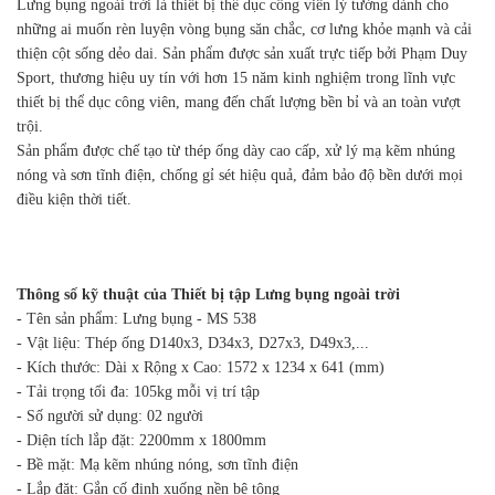
Lưng bụng ngoài trời là thiết bị thể dục công viên lý tưởng dành cho
những ai muốn rèn luyện vòng bụng săn chắc, cơ lưng khỏe mạnh và cải
thiện cột sống dẻo dai. Sản phẩm được sản xuất trực tiếp bởi Phạm Duy
Sport, thương hiệu uy tín với hơn 15 năm kinh nghiệm trong lĩnh vực
thiết bị thể dục công viên, mang đến chất lượng bền bỉ và an toàn vượt
trội.
Sản phẩm được chế tạo từ thép ống dày cao cấp, xử lý mạ kẽm nhúng
nóng và sơn tĩnh điện, chống gỉ sét hiệu quả, đảm bảo độ bền dưới mọi
điều kiện thời tiết.
Thông số kỹ thuật của Thiết bị tập Lưng bụng ngoài trời
- Tên sản phẩm: Lưng bụng - MS 538
- Vật liệu: Thép ống D140x3, D34x3, D27x3, D49x3,...
- Kích thước: Dài x Rộng x Cao: 1572 x 1234 x 641 (mm)
- Tải trọng tối đa: 105kg mỗi vị trí tập
- Số người sử dụng: 02 người
- Diện tích lắp đặt: 2200mm x 1800mm
- Bề mặt: Mạ kẽm nhúng nóng, sơn tĩnh điện
- Lắp đặt: Gắn cố định xuống nền bê tông