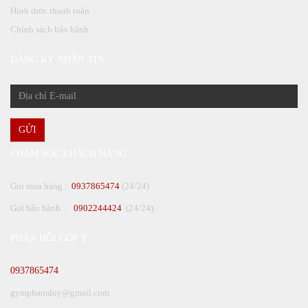
Hình thức thanh toán
Chính sách bảo hành
ĐĂNG KÝ NHẬN TIN
GỬI
CHĂM SÓC KHÁCH HÀNG
Gọi mua hàng :
0937865474
(24/24)
Gọi bảo hành :
0902244424
(24/24)
PHẢN HỒI GÓP Ý
0937865474
gymphamduy@gmail.com