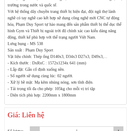
trường trong nước và quốc tế.
Với hệ thống dây chuyền trang thiết bị hiện đại, đội ngũ thợ lành
nghề có tay nghề cao kết hợp sử dụng công nghệ mới CNC tự động
hóa, Phạm Duy Sport tự hào mang đến sản phẩm thiết bị thể dục thể
hình Gym và Thiết bị ngoài trời độ chính xác cao kiểu dáng năng
động, thiết kế phù hợp với thể trạng người Việt Nam.
Lưng bụng - MS 538
Sản xuất : Phạm Duy Sport
Vật liệu chính: Thép ống D140x3, D34x3 D27x3, D49x3,...
- Kích thước : DxRxC : 1572x1234x 641 (mm)
- Lắp đặt: Gắn cố định xuống nền.
- Số người sử dụng cùng lúc: 02 người.
- Xử lý bề mặt: Mạ kẽm nhúng nóng, sơn tĩnh điện.
- Tải trọng tối đa cho phép: 105kg cho mỗi vị trí tập
- Diện tích phù hợp: 2200mm x 1800mm
Giá: Liên hệ