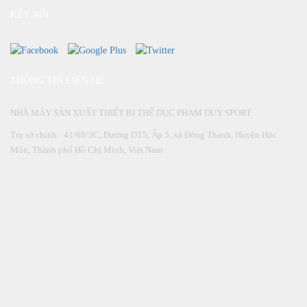
KẾT NỐI
THÔNG TIN LIÊN HỆ
NHÀ MÁY SẢN XUẤT THIẾT BỊ THỂ DỤC PHẠM DUY SPORT
Trụ sở chính: 41/68/3C, Đường DT5, Ấp 5, xã Đông Thạnh, Huyện Hóc
Môn, Thành phố Hồ Chí Minh, Việt Nam