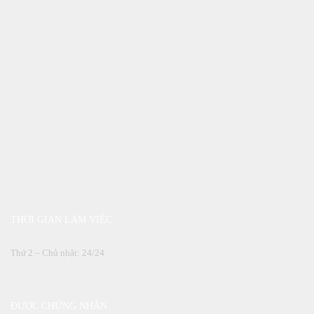
THỜI GIAN LÀM VIỆC
Thứ 2 – Chủ nhật: 24/24
ĐƯỢC CHỨNG NHẬN