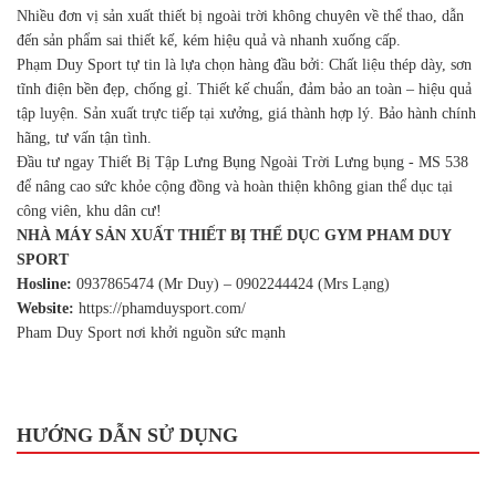
Nhiều đơn vị sản xuất thiết bị ngoài trời không chuyên về thể thao, dẫn
đến sản phẩm sai thiết kế, kém hiệu quả và nhanh xuống cấp.
Phạm Duy Sport tự tin là lựa chọn hàng đầu bởi: Chất liệu thép dày, sơn
tĩnh điện bền đẹp, chống gỉ. Thiết kế chuẩn, đảm bảo an toàn – hiệu quả
tập luyện. Sản xuất trực tiếp tại xưởng, giá thành hợp lý. Bảo hành chính
hãng, tư vấn tận tình.
Đầu tư ngay Thiết Bị Tập Lưng Bụng Ngoài Trời Lưng bụng - MS 538
để nâng cao sức khỏe cộng đồng và hoàn thiện không gian thể dục tại
công viên, khu dân cư!
NHÀ MÁY SẢN XUẤT THIẾT BỊ THỂ DỤC GYM PHAM DUY
SPORT
Hosline:
0937865474 (Mr Duy) – 0902244424 (Mrs Lạng)
Website:
https://phamduysport.com/
Pham Duy Sport nơi khởi nguồn sức mạnh
HƯỚNG DẪN SỬ DỤNG