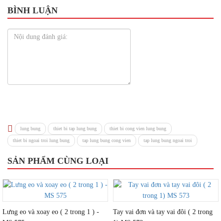
BÌNH LUẬN
lung bung
thiet bi tap lung bung
thiet bi cong vien lung bung
thiet bi ngoai troi lung bung
tap lung bung cong vien
tap lung bung ngoai troi
SẢN PHẨM CÙNG LOẠI
Lưng eo và xoay eo ( 2 trong 1 ) -
Tay vai đơn và tay vai đôi ( 2 trong