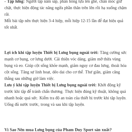
- Tập lưng:
Người tập nằm sấp, phần hông tựa lên ghế, chân móc giữ
chặt, thực hiện động tác nâng ngửa phần thân trên lên rồi hạ xuống chậm
rãi.
Mỗi bài tập nên thực hiện 3-4 hiệp, mỗi hiệp 12-15 lần để đạt hiệu quả
tốt nhất.
Lợi ích khi tập luyện Thiết bị Lưng bụng ngoài trời:
Tăng cường sức
mạnh cơ bụng, cơ lưng dưới. Cải thiện vóc dáng, giảm mỡ thừa vùng
bụng và eo. Giúp cột sống khỏe mạnh, giảm nguy cơ đau lưng, thoái hóa
cột sống. Tăng sự linh hoạt, dẻo dai cho cơ thể. Thư giãn, giảm căng
thẳng sau những giờ làm việc.
Lưu ý khi tập luyện Thiết bị Lưng bụng ngoài trời:
Khởi động kỹ
trước khi tập để tránh chấn thương. Thực hiện đúng kỹ thuật, không quá
nhanh hoặc quá sức. Kiểm tra độ an toàn của thiết bị trước khi tập luyện.
Uống đủ nước trước, trong và sau khi tập luyện.
Vì Sao Nên mua Lưng bụng của Pham Duy Sport sản xuất?