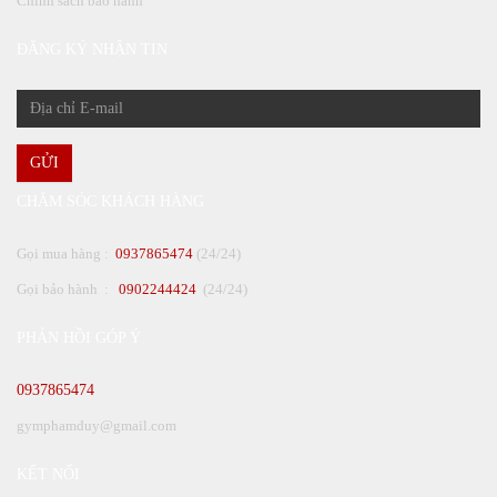
Chính sách bảo hành
ĐĂNG KÝ NHẬN TIN
GỬI
CHĂM SÓC KHÁCH HÀNG
Gọi mua hàng :
0937865474
(24/24)
Gọi bảo hành :
0902244424
(24/24)
PHẢN HỒI GÓP Ý
0937865474
gymphamduy@gmail.com
KẾT NỐI