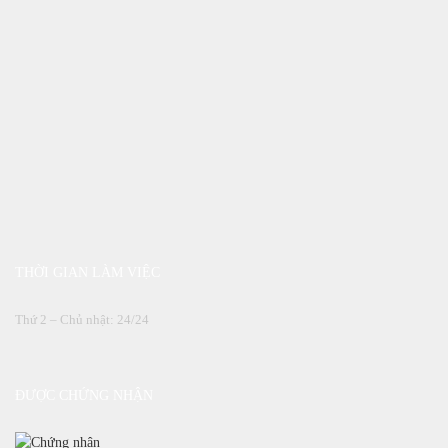
THỜI GIAN LÀM VIỆC
Thứ 2 – Chủ nhật: 24/24
ĐƯỢC CHỨNG NHẬN