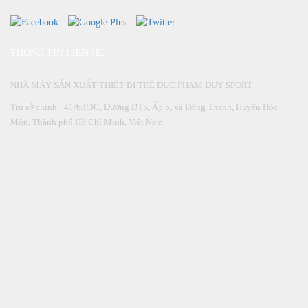
THÔNG TIN LIÊN HỆ
NHÀ MÁY SẢN XUẤT THIẾT BỊ THỂ DỤC PHẠM DUY SPORT
Trụ sở chính: 41/68/3C, Đường DT5, Ấp 5, xã Đông Thạnh, Huyện Hóc
Môn, Thành phố Hồ Chí Minh, Việt Nam