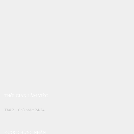
THỜI GIAN LÀM VIỆC
Thứ 2 – Chủ nhật: 24/24
ĐƯỢC CHỨNG NHẬN