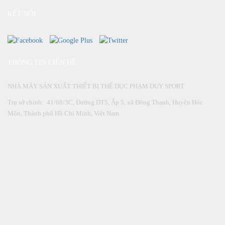
KẾT NỐI
THÔNG TIN LIÊN HỆ
NHÀ MÁY SẢN XUẤT THIẾT BỊ THỂ DỤC PHẠM DUY SPORT
Trụ sở chính: 41/68/3C, Đường DT5, Ấp 5, xã Đông Thạnh, Huyện Hóc
Môn, Thành phố Hồ Chí Minh, Việt Nam