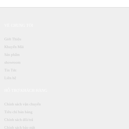
VỀ CHÚNG TÔI
Giới Thiệu
Khuyến Mãi
Sản phẩm
showroom
Tin Tức
Liên hệ
HỖ TRỢ KHÁCH HÀNG
Chính sách vận chuyển
Tiêu chí bán hàng
Chính sách đổi/trả
Chính sách bảo mật