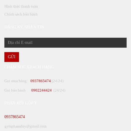
Hình thức thanh toán
Chính sách bảo hành
ĐĂNG KÝ NHẬN TIN
GỬI
CHĂM SÓC KHÁCH HÀNG
Gọi mua hàng :
0937865474
(24/24)
Gọi bảo hành :
0902244424
(24/24)
PHẢN HỒI GÓP Ý
0937865474
gymphamduy@gmail.com