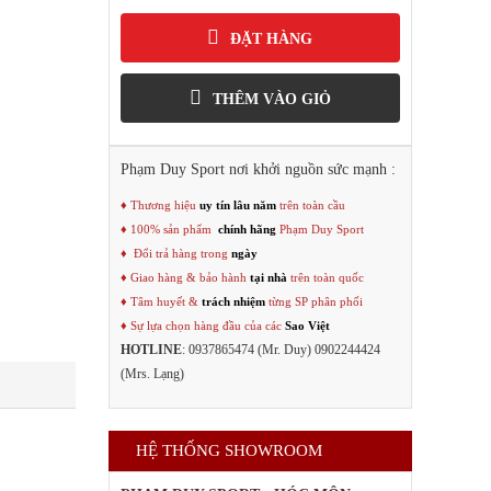
ĐẶT HÀNG
THÊM VÀO GIỎ
Phạm Duy Sport nơi khởi nguồn sức mạnh :
♦ Thương hiệu
uy tín lâu năm
trên toàn cầu
♦ 100% sản phẩm
chính hãng
Phạm Duy Sport
♦ Đổi trả hàng trong
ngày
♦ Giao hàng & bảo hành
tại nhà
trên toàn quốc
♦ Tâm huyết &
trách nhiệm
từng SP phân phối
♦ Sự lựa chọn hàng đầu của các
Sao Việt
HOTLINE
: 0937865474 (Mr. Duy) 0902244424
(Mrs. Lạng)
HỆ THỐNG SHOWROOM