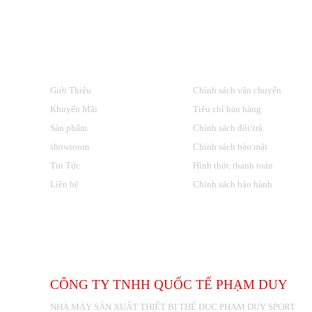
VỀ CHÚNG TÔI
HỖ TRỢ KHÁCH HÀNG
Giới Thiệu
Chính sách vận chuyển
Khuyến Mãi
Tiêu chí bán hàng
Sản phẩm
Chính sách đổi/trả
showroom
Chính sách bảo mật
Tin Tức
Hình thức thanh toán
Liên hệ
Chính sách bảo hành
THÔNG TIN LIÊN HỆ
CÔNG TY TNHH QUỐC TẾ PHẠM DUY
NHÀ MÁY SẢN XUẤT THIẾT BỊ THỂ DỤC PHẠM DUY SPORT