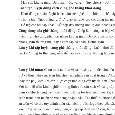
- Màu sơn khung máy: Đen, xám, đỏ, vàng… (tùy chọn) – Sơn tĩnh
Cách tập luyện đúng cách cùng ghế thẳng khởi động
- Khởi động cơ bản: Ngồi hoặc nằm trên ghế, thực hiện các bài tậ
- Tập tạ tay: Ngồi thẳng, giữ lưng áp sát ghế, tập các động tác nâ
- Hỗ trợ các bài tập khác: Kết hợp dây kháng lực, tạ đơn hoặc tạ đ
Công dụng của ghế thẳng khởi động:
Giúp làm nóng cơ bắp và 
thẩm mỹ, nhỏ gọn, phù hợp nhiều không gian. Đa công năng, có th
phòng gym thương mại hay người tập cá nhân, Home gym.
Lưu ý khi tập luyện cùng ghế thẳng khởi động:
Luôn khởi động
tải. Giữ đúng tư thế ngồi, nằm để bảo vệ cột sống. Không tập qu
Lưu ý khi mua:
Chọn mua tại đơn vị sản xuất uy tín để đảm bảo
trợ kỹ thuật khi cần. Nên lựa chọn sản phẩm sản xuất trong nước 
thay thế phụ kiện khi cần. Lựa chọn nhà cung cấp uy tín như Phạ
Với hơn 10 năm kinh nghiệm trong lĩnh vực sản xuất và cung cấp 
gym và khách hàng trên toàn quốc. Chúng tôi trực tiếp thiết kế, 
cạnh tranh hơn nhiều so với hàng nhập khẩu. Các thiết bị được ng
an toàn và có thể tùy chỉnh màu sắc, kích thước, logo theo yêu c
xây dựng và vận hành phòng gym, cung cấp dịch vụ tư vấn, lắp đặ
hàng loạt công trình thực tế và sự hài lòng của khách hàng chín