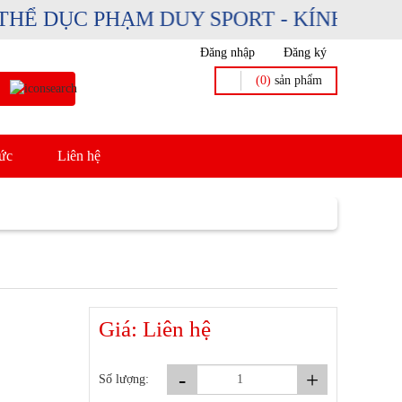
 DỤC PHẠM DUY SPORT - KÍNH CHÀO Q
Đăng nhập
Đăng ký
(0)
sản phẩm
ức
Liên hệ
giá)
Giá: Liên hệ
-
+
Số lượng: