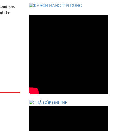
rong việc
ọi cho