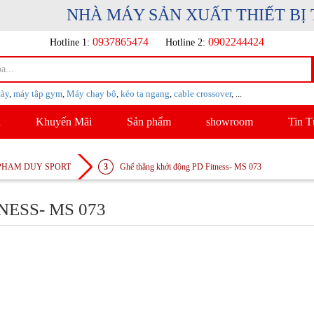
NHÀ MÁY SẢN XUẤT THIẾT BỊ THỂ
0937865474
0902244424
Hotline 1:
Hotline 2:
iày
,
máy tập gym
,
Máy chạy bộ
,
kéo tạ ngang
,
cable crossover
, ...
u
Khuyến Mãi
Sản phẩm
showroom
Tin T
 PHAM DUY SPORT
Ghế thẳng khởi động PD Fitness- MS 073
ESS- MS 073
5 Sao (13 Đánh 