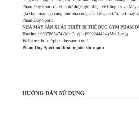
Phạm Duy Sport rất vinh dự được giới thiệu về Công Ty và Máy tậ
lựa chọn máy tập cũng như nhà cung cấp. Để giao lưu, test máy, đ
Pham Duy Sport:
NHÀ MÁY SẢN XUẤT THIẾT BỊ THỂ DỤC GYM PHAM D
Hosline :
0937865474 (Mr Duy) – 0902244424 (Mrs Lạng)
Website :
https://phamduysport.com/
Pham Duy Sport nơi khởi nguồn sức mạnh
HƯỚNG DẪN SỬ DỤNG