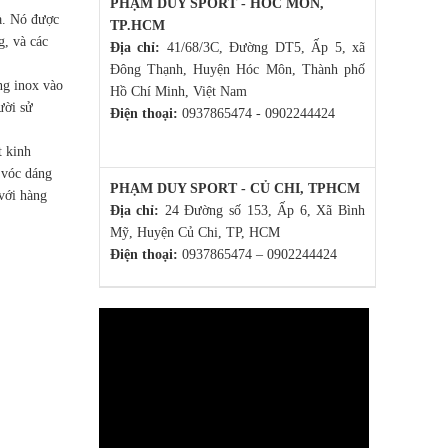
PHẠM DUY SPORT - HÓC MÔN,
hà. Nó được
TP.HCM
g, và các
Địa chỉ:
41/68/3C, Đường DT5, Ấp 5, xã
Đông Thạnh, Huyện Hóc Môn, Thành phố
ng inox vào
Hồ Chí Minh, Việt Nam
ười sử
Điện thoại:
0937865474 - 0902244424
t kinh
 vóc dáng
PHẠM DUY SPORT - CỦ CHI, TPHCM
 với hàng
Địa chỉ:
24 Đường số 153, Ấp 6, Xã Bình
Mỹ, Huyện Củ Chi, TP, HCM
Điện thoại:
0937865474 – 0902244424