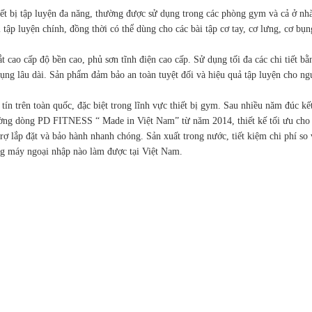
hiết bị tập luyện đa năng, thường được sử dụng trong các phòng gym và cả ở n
i tập luyện chính, đồng thời có thể dùng cho các bài tập cơ tay, cơ lưng, cơ bụn
 cao cấp độ bền cao, phủ sơn tĩnh điện cao cấp. Sử dụng tối đa các chi tiết bằ
 dụng lâu dài. Sản phẩm đảm bảo an toàn tuyệt đối và hiệu quả tập luyện cho ng
 tín trên toàn quốc, đặc biệt trong lĩnh vực thiết bị gym. Sau nhiều năm đúc kế
rường dòng PD FITNESS “ Made in Việt Nam” từ năm 2014, thiết kế tối ưu cho
rợ lắp đặt và bảo hành nhanh chóng. Sản xuất trong nước, tiết kiệm chi phí so
ng máy ngoại nhập nào làm được tại Việt Nam.