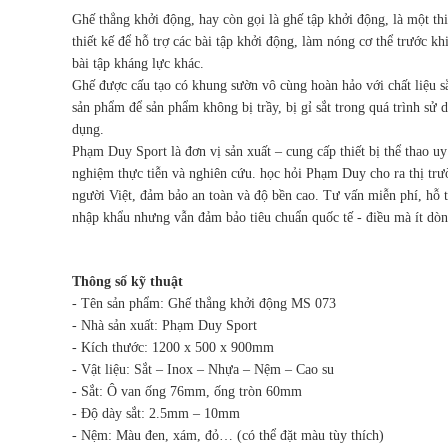
Ghế thẳng khởi động, hay còn gọi là ghế tập khởi động, là một t
thiết kế để hỗ trợ các bài tập khởi động, làm nóng cơ thể trước kh
bài tập kháng lực khác.
Ghế được cấu tạo có khung sườn vô cùng hoàn hảo với chất liệu sắt
sản phẩm để sản phẩm không bị trầy, bị gỉ sắt trong quá trình sử
dụng.
Phạm Duy Sport là đơn vị sản xuất – cung cấp thiết bị thể thao uy
nghiệm thực tiễn và nghiên cứu. học hỏi Phạm Duy cho ra thị t
người Việt, đảm bảo an toàn và độ bền cao. Tư vấn miễn phí, hỗ t
nhập khẩu nhưng vẫn đảm bảo tiêu chuẩn quốc tế - điều mà ít dò
Thông số kỹ thuật
- Tên sản phẩm: Ghế thẳng khởi động MS 073
- Nhà sản xuất: Phạm Duy Sport
- Kích thước: 1200 x 500 x 900mm
- Vật liệu: Sắt – Inox – Nhựa – Nệm – Cao su
- Sắt: Ô van ống 76mm, ống tròn 60mm
- Độ dày sắt: 2.5mm – 10mm
- Nệm: Màu đen, xám, đỏ… (có thể đặt màu tùy thích)