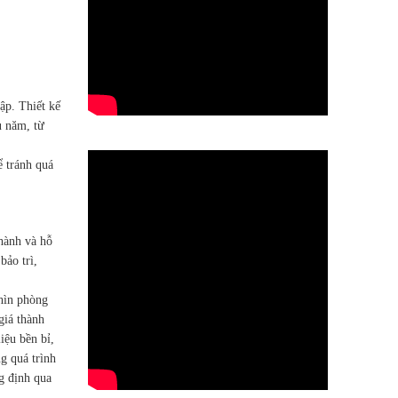
ập. Thiết kế
u năm, từ
ể tránh quá
 hành và hỗ
bảo trì,
ghìn phòng
giá thành
iệu bền bỉ,
g quá trình
g định qua