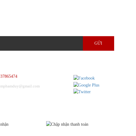
GỬI
HẢN HỒI GÓP Ý
KẾT NỐI
937865474
ymphamduy@gmail.com
HỨNG NHẬN
CHẤP NHẬN THANH TOÁN