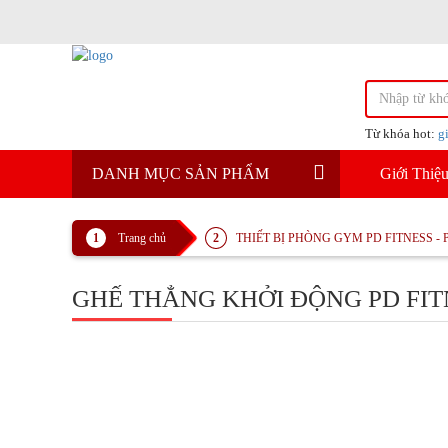
Từ khóa hot:
g
DANH MỤC SẢN PHẨM
Giới Thiệ
Trang chủ
THIẾT BỊ PHÒNG GYM PD FITNESS -
GHẾ THẲNG KHỞI ĐỘNG PD FITN