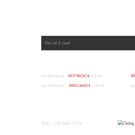
ĐĂNG KÝ NHẬN TIN
CHĂM SÓC KHÁCH HÀNG
P
Gọi mua hàng :
0937865474
(24/24)
0
Gọi bảo hành :
0902244424
(24/24)
g
THỜI GIAN LÀM VIỆC
ĐƯỢC C
Thứ 2 – Chủ nhật: 24/24