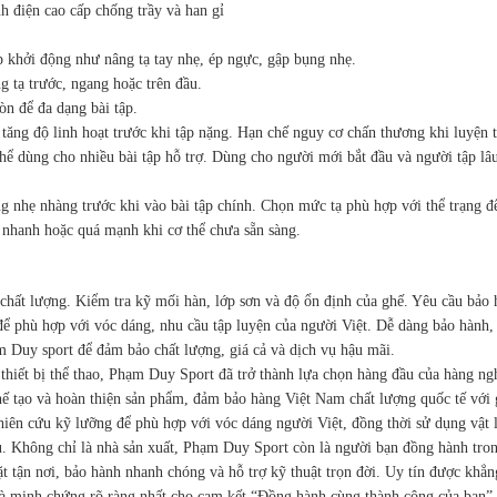
 điện cao cấp chống trầy và han gỉ
p khởi động như nâng tạ tay nhẹ, ép ngực, gập bụng nhẹ.
ng tạ trước, ngang hoặc trên đầu.
òn để đa dạng bài tập.
tăng độ linh hoạt trước khi tập nặng. Hạn chế nguy cơ chấn thương khi luyện t
ể dùng cho nhiều bài tập hỗ trợ. Dùng cho người mới bắt đầu và người tập lâ
 nhẹ nhàng trước khi vào bài tập chính. Chọn mức tạ phù hợp với thể trạng đ
á nhanh hoặc quá mạnh khi cơ thể chưa sẵn sàng.
 chất lượng. Kiểm tra kỹ mối hàn, lớp sơn và độ ổn định của ghế. Yêu cầu bảo
để phù hợp với vóc dáng, nhu cầu tập luyện của người Việt. Dễ dàng bảo hành, 
m Duy sport để đảm bảo chất lượng, giá cả và dịch vụ hậu mãi.
thiết bị thể thao, Phạm Duy Sport đã trở thành lựa chọn hàng đầu của hàng n
chế tạo và hoàn thiện sản phẩm, đảm bảo hàng Việt Nam chất lượng quốc tế với 
hiên cứu kỹ lưỡng để phù hợp với vóc dáng người Việt, đồng thời sử dụng vật l
ầu. Không chỉ là nhà sản xuất, Phạm Duy Sport còn là người bạn đồng hành tron
t tận nơi, bảo hành nhanh chóng và hỗ trợ kỹ thuật trọn đời. Uy tín được khẳn
h là minh chứng rõ ràng nhất cho cam kết “Đồng hành cùng thành công của bạn”.