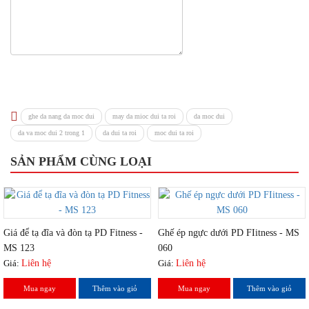
ghe da nang da moc dui
may da mioc dui ta roi
da moc dui
da va moc dui 2 trong 1
da dui ta roi
moc dui ta roi
SẢN PHẨM CÙNG LOẠI
Giá để tạ đĩa và đòn tạ PD Fitness -
Ghế ép ngực dưới PD FIitness - MS
MS 123
060
Giá:
Liên hệ
Giá:
Liên hệ
Mua ngay
Thêm vào giỏ
Mua ngay
Thêm vào giỏ