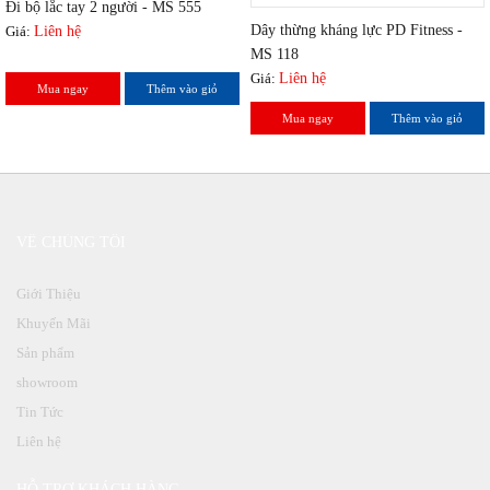
Đi bộ lắc tay 2 người - MS 555
Dây thừng kháng lực PD Fitness -
Giá:
Liên hệ
MS 118
Giá:
Liên hệ
Mua ngay
Thêm vào giỏ
Mua ngay
Thêm vào giỏ
VỀ CHÚNG TÔI
Giới Thiệu
Khuyến Mãi
Sản phẩm
showroom
Tin Tức
Liên hệ
HỖ TRỢ KHÁCH HÀNG