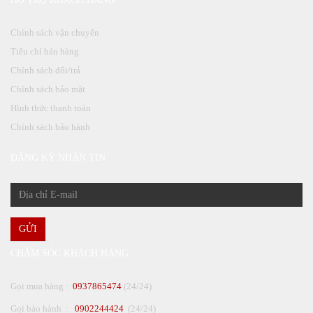
Chính sách vận chuyển
Tiêu chí bán hàng
Chính sách đổi/trả
Chính sách bảo mật
Hình thức thanh toán
Chính sách bảo hành
ĐĂNG KÝ NHẬN TIN
GỬI
CHĂM SÓC KHÁCH HÀNG
Gọi mua hàng :
0937865474
(24/24)
Gọi bảo hành :
0902244424
(24/24)