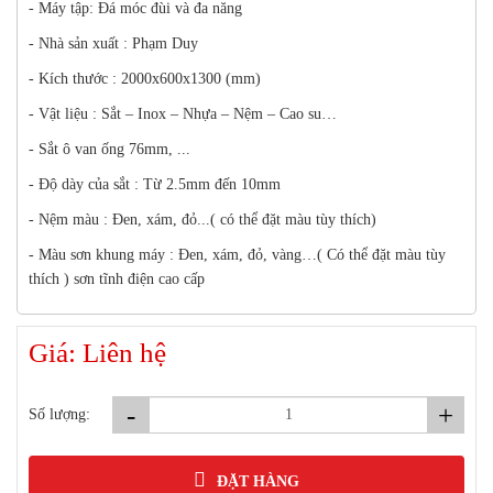
- Máy tập: Đá móc đùi và đa năng
- Nhà sản xuất : Phạm Duy
- Kích thước : 2000x600x1300 (mm)
- Vật liệu : Sắt – Inox – Nhựa – Nệm – Cao su…
- Sắt ô van ống 76mm, ...
- Độ dày của sắt : Từ 2.5mm đến 10mm
- Nệm màu : Đen, xám, đỏ...( có thể đặt màu tùy thích)
- Màu sơn khung máy : Đen, xám, đỏ, vàng…( Có thể đặt màu tùy
thích ) sơn tĩnh điện cao cấp
Giá: Liên hệ
-
+
Số lượng:
ĐẶT HÀNG