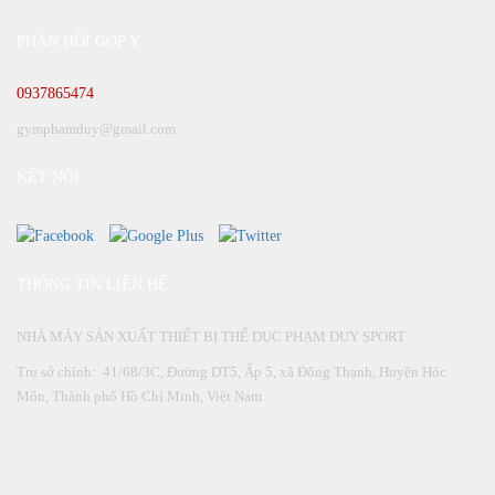
PHẢN HỒI GÓP Ý
0937865474
gymphamduy@gmail.com
KẾT NỐI
THÔNG TIN LIÊN HỆ
NHÀ MÁY SẢN XUẤT THIẾT BỊ THỂ DỤC PHẠM DUY SPORT
Trụ sở chính: 41/68/3C, Đường DT5, Ấp 5, xã Đông Thạnh, Huyện Hóc
Môn, Thành phố Hồ Chí Minh, Việt Nam