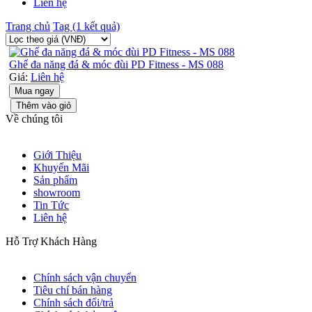
Liên hệ
Trang chủ
Tag (1 kết quả)
Ghế đa năng đá & móc đùi PD Fitness - MS 088
Giá:
Liên hệ
Mua ngay
Thêm vào giỏ
Về chúng tôi
Giới Thiệu
Khuyến Mãi
Sản phẩm
showroom
Tin Tức
Liên hệ
Hỗ Trợ Khách Hàng
Chính sách vận chuyển
Tiêu chí bán hàng
Chính sách đổi/trả