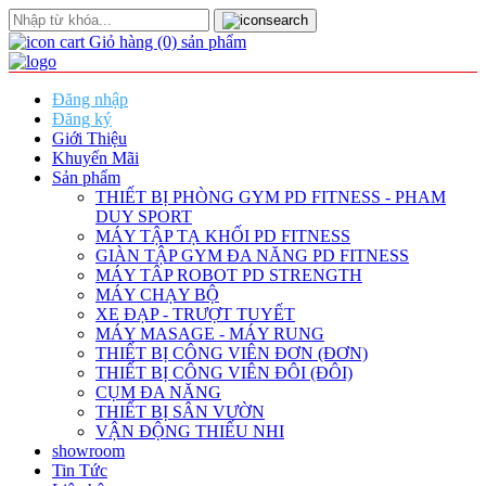
Giỏ hàng
(0)
sản phẩm
Đăng nhập
Đăng ký
Giới Thiệu
Khuyến Mãi
Sản phẩm
THIẾT BỊ PHÒNG GYM PD FITNESS - PHAM
DUY SPORT
MÁY TẬP TẠ KHỐI PD FITNESS
GIÀN TẬP GYM ĐA NĂNG PD FITNESS
MÁY TÂP ROBOT PD STRENGTH
MÁY CHẠY BỘ
XE ĐẠP - TRƯỢT TUYẾT
MÁY MASAGE - MÁY RUNG
THIẾT BỊ CÔNG VIÊN ĐƠN (ĐƠN)
THIẾT BỊ CÔNG VIÊN ĐÔI (ĐÔI)
CỤM ĐA NĂNG
THIẾT BỊ SÂN VƯỜN
VẬN ĐỘNG THIẾU NHI
showroom
Tin Tức