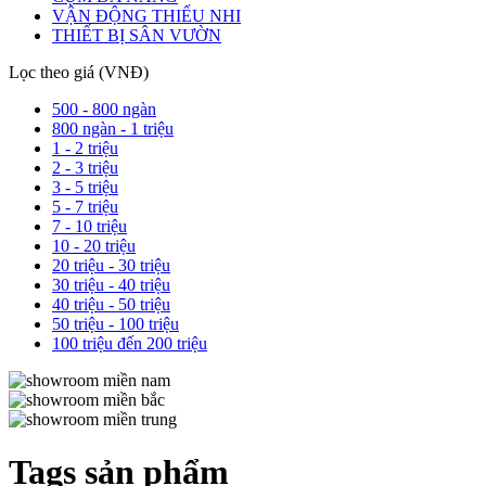
VẬN ĐỘNG THIẾU NHI
THIẾT BỊ SÂN VƯỜN
Lọc theo giá (VNĐ)
500 - 800 ngàn
800 ngàn - 1 triệu
1 - 2 triệu
2 - 3 triệu
3 - 5 triệu
5 - 7 triệu
7 - 10 triệu
10 - 20 triệu
20 triệu - 30 triệu
30 triệu - 40 triệu
40 triệu - 50 triệu
50 triệu - 100 triệu
100 triệu đến 200 triệu
Tags sản phẩm