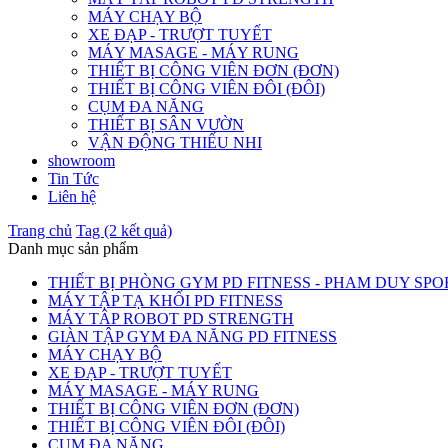
MÁY CHẠY BỘ
XE ĐẠP - TRƯỢT TUYẾT
MÁY MASAGE - MÁY RUNG
THIẾT BỊ CÔNG VIÊN ĐƠN (ĐƠN)
THIẾT BỊ CÔNG VIÊN ĐÔI (ĐÔI)
CỤM ĐA NĂNG
THIẾT BỊ SÂN VƯỜN
VẬN ĐỘNG THIẾU NHI
showroom
Tin Tức
Liên hệ
Trang chủ
Tag (2 kết quả)
Danh mục sản phẩm
THIẾT BỊ PHÒNG GYM PD FITNESS - PHAM DUY SPO
MÁY TẬP TẠ KHỐI PD FITNESS
MÁY TÂP ROBOT PD STRENGTH
GIÀN TẬP GYM ĐA NĂNG PD FITNESS
MÁY CHẠY BỘ
XE ĐẠP - TRƯỢT TUYẾT
MÁY MASAGE - MÁY RUNG
THIẾT BỊ CÔNG VIÊN ĐƠN (ĐƠN)
THIẾT BỊ CÔNG VIÊN ĐÔI (ĐÔI)
CỤM ĐA NĂNG