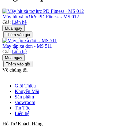
Máy hít xà trợ lực PD Fitness - MS 012
Giá:
Liên hệ
Mua ngay
Thêm vào giỏ
Máy tập xà đơn - MS 511
Giá:
Liên hệ
Mua ngay
Thêm vào giỏ
Về chúng tôi
Giới Thiệu
Khuyến Mãi
Sản phẩm
showroom
Tin Tức
Liên hệ
Hỗ Trợ Khách Hàng