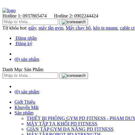
Hotline 1:
0937865474
Hotline 2:
0902244424
Từ khóa hot:
giày
,
máy tập gym
,
Máy chạy bộ
,
kéo tạ ngang
,
cable c
Đăng nhập
Đăng ký
(0)
sản phẩm
Danh Mục Sản Phẩm
(0)
sản phẩm
Giới Thiệu
Khuyến Mãi
Sản phẩm
THIẾT BỊ PHÒNG GYM PD FITNESS - PHAM DU
MÁY TẬP TẠ KHỐI PD FITNESS
GIÀN TẬP GYM ĐA NĂNG PD FITNESS
MÁY TÂP ROBOT PD STRENGTH