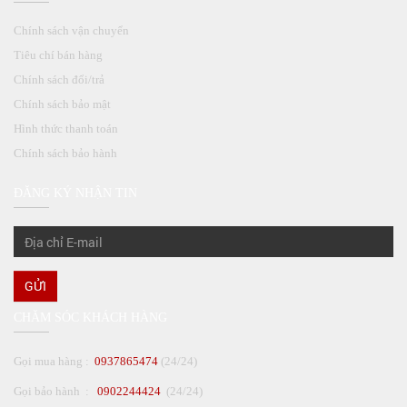
Chính sách vận chuyển
Tiêu chí bán hàng
Chính sách đổi/trả
Chính sách bảo mật
Hình thức thanh toán
Chính sách bảo hành
ĐĂNG KÝ NHẬN TIN
GỬI
CHĂM SÓC KHÁCH HÀNG
Gọi mua hàng :
0937865474
(24/24)
Gọi bảo hành :
0902244424
(24/24)