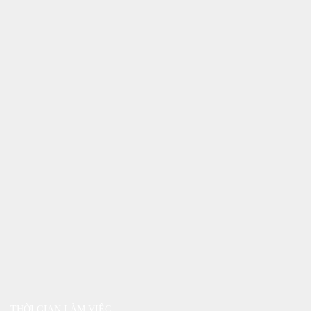
THỜI GIAN LÀM VIỆC