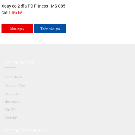
Xoay eo 2 đĩa PD Fitness - MS 085
Giá:
Liên hệ
Mua ngay
Thêm vào giỏ
VỀ CHÚNG TÔI
Giới Thiệu
Khuyến Mãi
Sản phẩm
showroom
Tin Tức
Liên hệ
HỖ TRỢ KHÁCH HÀNG