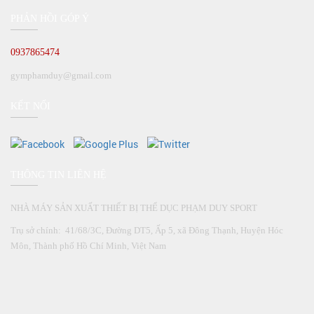
PHẢN HỒI GÓP Ý
0937865474
gymphamduy@gmail.com
KẾT NỐI
THÔNG TIN LIÊN HỆ
NHÀ MÁY SẢN XUẤT THIẾT BỊ THỂ DỤC PHẠM DUY SPORT
Trụ sở chính: 41/68/3C, Đường DT5, Ấp 5, xã Đông Thạnh, Huyện Hóc
Môn, Thành phố Hồ Chí Minh, Việt Nam