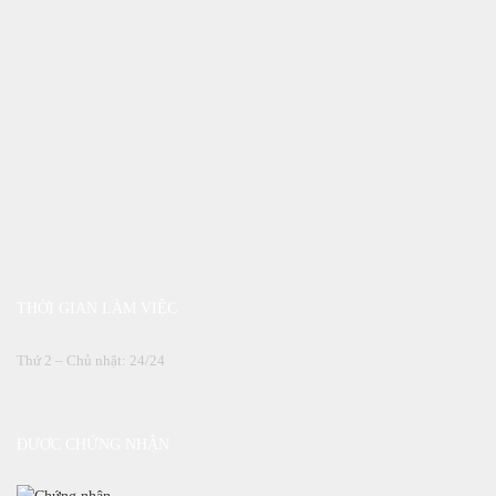
THỜI GIAN LÀM VIỆC
Thứ 2 – Chủ nhật: 24/24
ĐƯỢC CHỨNG NHẬN