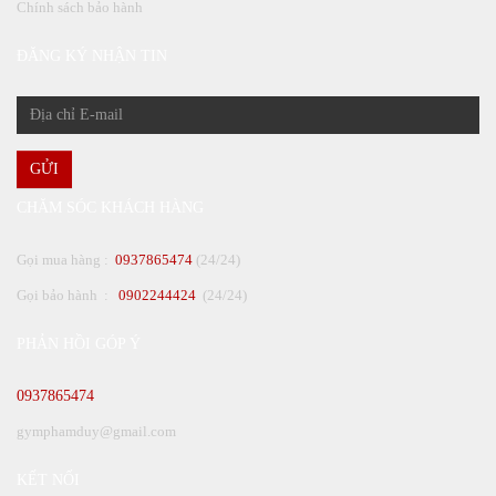
Chính sách bảo hành
ĐĂNG KÝ NHẬN TIN
GỬI
CHĂM SÓC KHÁCH HÀNG
Gọi mua hàng :
0937865474
(24/24)
Gọi bảo hành :
0902244424
(24/24)
PHẢN HỒI GÓP Ý
0937865474
gymphamduy@gmail.com
KẾT NỐI