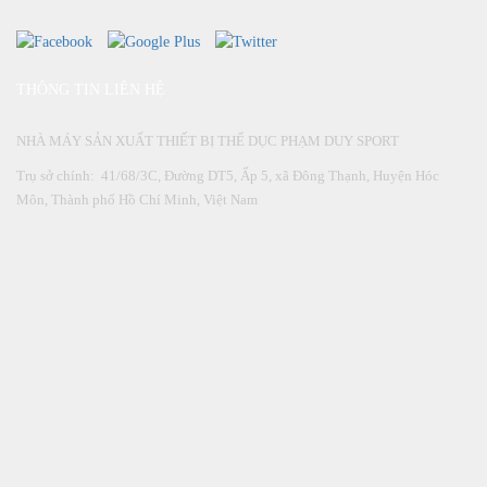
THÔNG TIN LIÊN HỆ
NHÀ MÁY SẢN XUẤT THIẾT BỊ THỂ DỤC PHẠM DUY SPORT
Trụ sở chính: 41/68/3C, Đường DT5, Ấp 5, xã Đông Thạnh, Huyện Hóc
Môn, Thành phố Hồ Chí Minh, Việt Nam