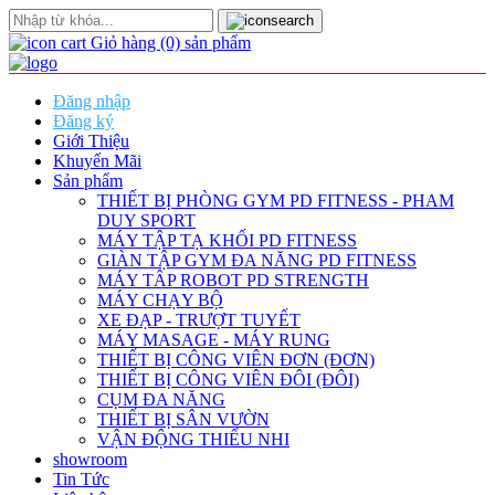
Giỏ hàng
(0)
sản phẩm
Đăng nhập
Đăng ký
Giới Thiệu
Khuyến Mãi
Sản phẩm
THIẾT BỊ PHÒNG GYM PD FITNESS - PHAM
DUY SPORT
MÁY TẬP TẠ KHỐI PD FITNESS
GIÀN TẬP GYM ĐA NĂNG PD FITNESS
MÁY TÂP ROBOT PD STRENGTH
MÁY CHẠY BỘ
XE ĐẠP - TRƯỢT TUYẾT
MÁY MASAGE - MÁY RUNG
THIẾT BỊ CÔNG VIÊN ĐƠN (ĐƠN)
THIẾT BỊ CÔNG VIÊN ĐÔI (ĐÔI)
CỤM ĐA NĂNG
THIẾT BỊ SÂN VƯỜN
VẬN ĐỘNG THIẾU NHI
showroom
Tin Tức