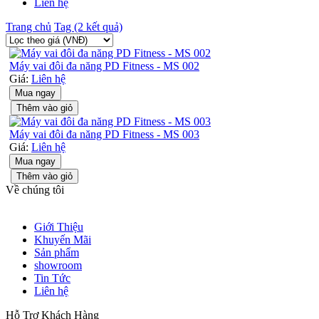
Liên hệ
Trang chủ
Tag (2 kết quả)
Máy vai đôi đa năng PD Fitness - MS 002
Giá:
Liên hệ
Mua ngay
Thêm vào giỏ
Máy vai đôi đa năng PD Fitness - MS 003
Giá:
Liên hệ
Mua ngay
Thêm vào giỏ
Về chúng tôi
Giới Thiệu
Khuyến Mãi
Sản phẩm
showroom
Tin Tức
Liên hệ
Hỗ Trợ Khách Hàng