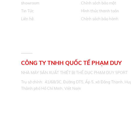
showroom
Chính sách bảo mật
Tin Tức
Hình thức thanh toán
Liên hệ
Chính sách bảo hành
THÔNG TIN LIÊN HỆ
CÔNG TY TNHH QUỐC TẾ PHẠM DUY
NHÀ MÁY SẢN XUẤT THIẾT BỊ THỂ DỤC PHẠM DUY SPORT
Trụ sở chính: 41/68/3C, Đường DT5, Ấp 5, xã Đông Thạnh, Hu
Thành phố Hồ Chí Minh, Việt Nam