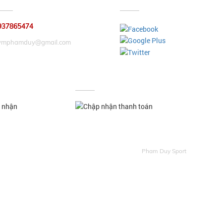
HẢN HỒI GÓP Ý
KẾT NỐI
937865474
ymphamduy@gmail.com
CHỨNG NHẬN
CHẤP NHẬN THANH TOÁN
Pham Duy Sport