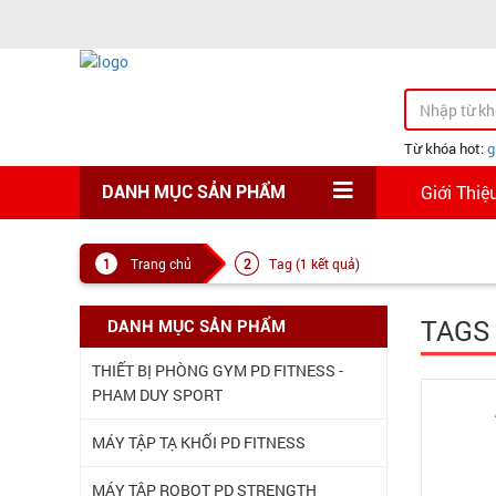
Từ khóa hot:
g
Giới Thiệ
DANH MỤC SẢN PHẨM
Trang chủ
Tag (1 kết quả)
TAGS
DANH MỤC SẢN PHẨM
THIẾT BỊ PHÒNG GYM PD FITNESS -
PHAM DUY SPORT
MÁY TẬP TẠ KHỐI PD FITNESS
MÁY TÂP ROBOT PD STRENGTH