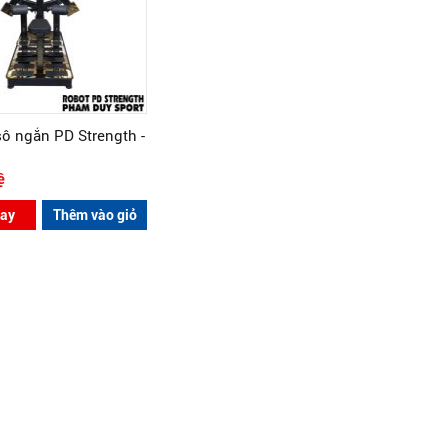
ô ngắn PD Strength -
ệ
ay
Thêm vào giỏ