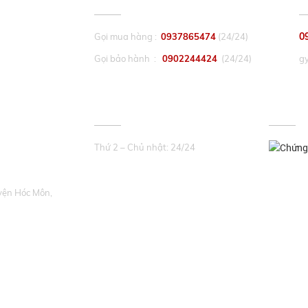
CHĂM SÓC KHÁCH HÀNG
P
0
Gọi mua hàng :
0937865474
(24/24)
Gọi bảo hành :
0902244424
(24/24)
g
THỜI GIAN LÀM VIỆC
ĐƯỢC 
Thứ 2 – Chủ nhật: 24/24
yện Hóc Môn,