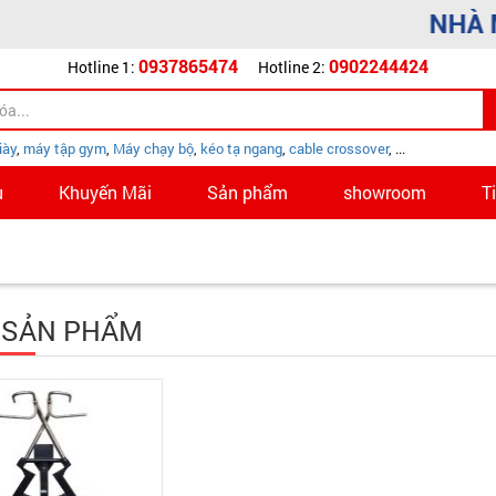
NHÀ MÁY
Hotline 1:
0937865474
Hotline 2:
0902244424
iày
,
máy tập gym
,
Máy chạy bộ
,
kéo tạ ngang
,
cable crossover
, ...
u
Khuyến Mãi
Sản phẩm
showroom
T
 SẢN PHẨM