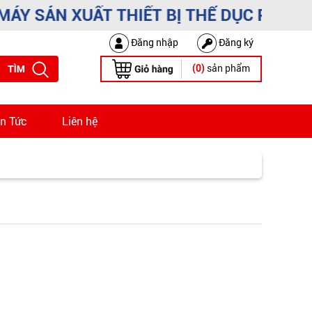
 SẢN XUẤT THIẾT BỊ THỂ DỤC PHẠM DU
Đăng nhập
Đăng ký
sản phẩm
(0)
in Tức
Liên hệ