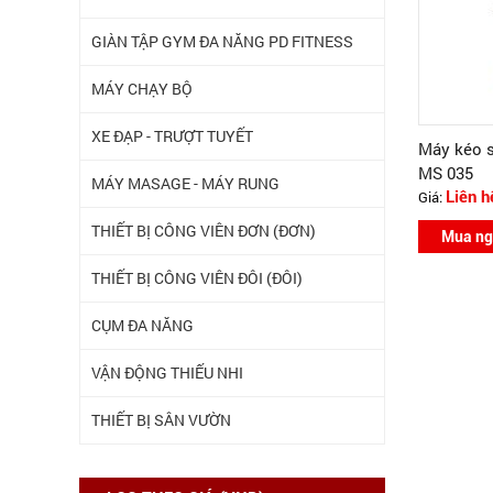
GIÀN TẬP GYM ĐA NĂNG PD FITNESS
MÁY CHẠY BỘ
XE ĐẠP - TRƯỢT TUYẾT
Máy kéo s
MS 035
MÁY MASAGE - MÁY RUNG
Giá:
Liên h
THIẾT BỊ CÔNG VIÊN ĐƠN (ĐƠN)
Mua ng
THIẾT BỊ CÔNG VIÊN ĐÔI (ĐÔI)
CỤM ĐA NĂNG
VẬN ĐỘNG THIẾU NHI
THIẾT BỊ SÂN VƯỜN