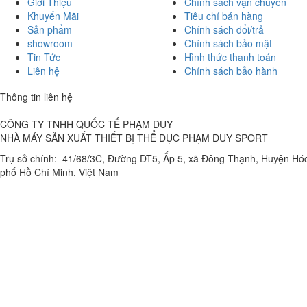
Giới Thiệu
Chính sách vận chuyển
Khuyến Mãi
Tiêu chí bán hàng
Sản phẩm
Chính sách đổi/trả
showroom
Chính sách bảo mật
Tin Tức
Hình thức thanh toán
Liên hệ
Chính sách bảo hành
Thông tin liên hệ
CÔNG TY TNHH QUỐC TẾ PHẠM DUY
NHÀ MÁY SẢN XUẤT THIẾT BỊ THỂ DỤC PHẠM DUY SPORT
Trụ sở chính: 41/68/3C, Đường DT5, Ấp 5, xã Đông Thạnh, Huyện Hó
phố Hồ Chí Minh, Việt Nam