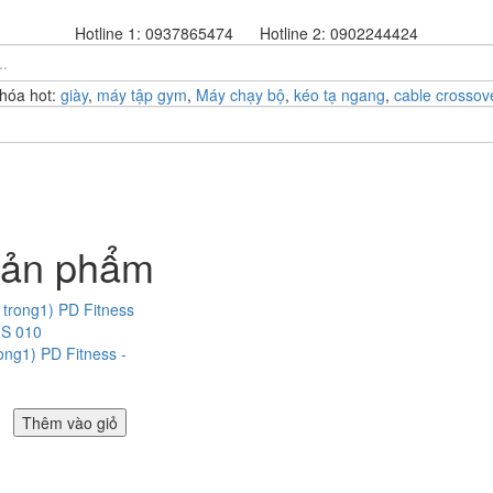
Hotline 1:
0937865474
Hotline 2:
0902244424
hóa hot:
giày
,
máy tập gym
,
Máy chạy bộ
,
kéo tạ ngang
,
cable crossov
Khuyến Mãi
Sản phẩm
showroom
Tin Tức
sản phẩm
ong1) PD Fitness -
Thêm vào giỏ