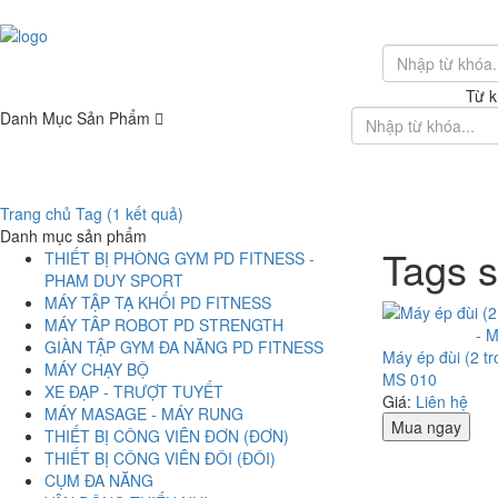
Từ k
Danh Mục Sản Phẩm
Giới Thiệu
Trang chủ
Tag (1 kết quả)
Danh mục sản phẩm
Tags 
THIẾT BỊ PHÒNG GYM PD FITNESS -
PHAM DUY SPORT
MÁY TẬP TẠ KHỐI PD FITNESS
MÁY TÂP ROBOT PD STRENGTH
GIÀN TẬP GYM ĐA NĂNG PD FITNESS
Máy ép đùi (2 tr
MÁY CHẠY BỘ
MS 010
XE ĐẠP - TRƯỢT TUYẾT
Giá:
Liên hệ
MÁY MASAGE - MÁY RUNG
Mua ngay
THIẾT BỊ CÔNG VIÊN ĐƠN (ĐƠN)
THIẾT BỊ CÔNG VIÊN ĐÔI (ĐÔI)
CỤM ĐA NĂNG