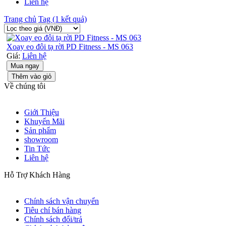
Liên hệ
Trang chủ
Tag (1 kết quả)
Xoay eo đôi tạ rời PD Fitness - MS 063
Giá:
Liên hệ
Mua ngay
Thêm vào giỏ
Về chúng tôi
Giới Thiệu
Khuyến Mãi
Sản phẩm
showroom
Tin Tức
Liên hệ
Hỗ Trợ Khách Hàng
Chính sách vận chuyển
Tiêu chí bán hàng
Chính sách đổi/trả