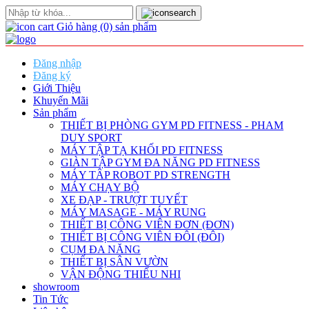
Giỏ hàng
(0)
sản phẩm
Đăng nhập
Đăng ký
Giới Thiệu
Khuyến Mãi
Sản phẩm
THIẾT BỊ PHÒNG GYM PD FITNESS - PHAM
DUY SPORT
MÁY TẬP TẠ KHỐI PD FITNESS
GIÀN TẬP GYM ĐA NĂNG PD FITNESS
MÁY TÂP ROBOT PD STRENGTH
MÁY CHẠY BỘ
XE ĐẠP - TRƯỢT TUYẾT
MÁY MASAGE - MÁY RUNG
THIẾT BỊ CÔNG VIÊN ĐƠN (ĐƠN)
THIẾT BỊ CÔNG VIÊN ĐÔI (ĐÔI)
CỤM ĐA NĂNG
THIẾT BỊ SÂN VƯỜN
VẬN ĐỘNG THIẾU NHI
showroom
Tin Tức