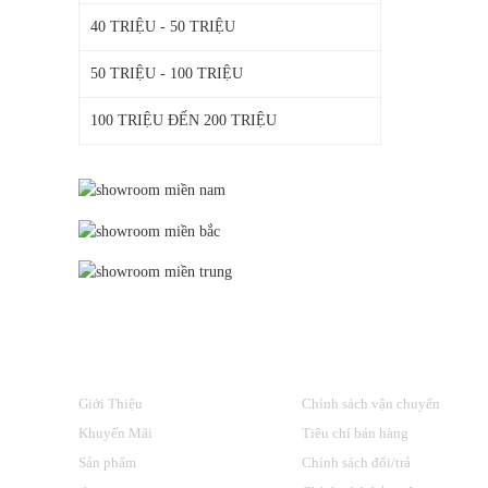
40 TRIỆU - 50 TRIỆU
50 TRIỆU - 100 TRIỆU
100 TRIỆU ĐẾN 200 TRIỆU
VỀ CHÚNG TÔI
HỖ TRỢ KHÁCH HÀNG
Giới Thiệu
Chính sách vận chuyển
Khuyến Mãi
Tiêu chí bán hàng
Sản phẩm
Chính sách đổi/trả