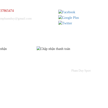
937865474
ymphamduy@gmail.com
HỨNG NHẬN
CHẤP NHẬN THANH TOÁN
Pham Duy Sport