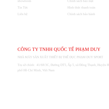
showroom
Chính sách bảo mật
Tin Tức
Hình thức thanh toán
Liên hệ
Chính sách bảo hành
THÔNG TIN LIÊN HỆ
CÔNG TY TNHH QUỐC TẾ PHẠM DUY
NHÀ MÁY SẢN XUẤT THIẾT BỊ THỂ DỤC PHẠM DUY SPORT
Trụ sở chính: 41/68/3C, Đường DT5, Ấp 5, xã Đông Thạnh, Huyện 
phố Hồ Chí Minh, Việt Nam