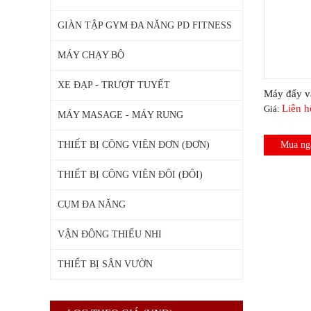
GIÀN TẬP GYM ĐA NĂNG PD FITNESS
MÁY CHẠY BỘ
XE ĐẠP - TRƯỢT TUYẾT
Máy đẩy va
Liên h
Giá:
MÁY MASAGE - MÁY RUNG
THIẾT BỊ CÔNG VIÊN ĐƠN (ĐƠN)
Mua ng
THIẾT BỊ CÔNG VIÊN ĐÔI (ĐÔI)
CỤM ĐA NĂNG
VẬN ĐỘNG THIẾU NHI
THIẾT BỊ SÂN VƯỜN