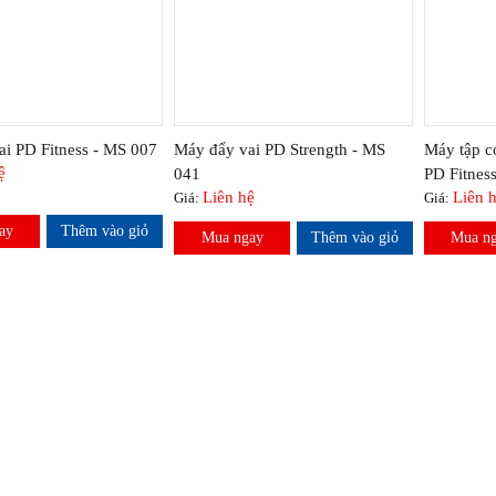
i PD Fitness - MS 007
Máy đẩy vai PD Strength - MS
Máy tập c
ệ
041
PD Fitnes
Liên hệ
Liên 
Giá:
Giá:
ay
Thêm vào giỏ
Mua ngay
Thêm vào giỏ
Mua n