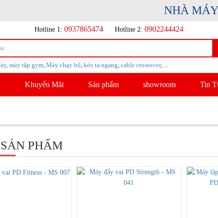
NHÀ MÁY SẢ
0937865474
0902244424
Hotline 1:
Hotline 2:
iày
,
máy tập gym
,
Máy chạy bộ
,
kéo tạ ngang
,
cable crossover
, ...
u
Khuyến Mãi
Sản phẩm
showroom
Tin T
 SẢN PHẨM