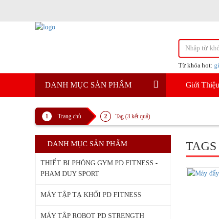
Từ khóa hot:
g
DANH MỤC SẢN PHẨM
Giới Thiệ
Trang chủ
Tag (3 kết quả)
TAGS
DANH MỤC SẢN PHẨM
THIẾT BỊ PHÒNG GYM PD FITNESS -
PHAM DUY SPORT
MÁY TẬP TẠ KHỐI PD FITNESS
MÁY TÂP ROBOT PD STRENGTH