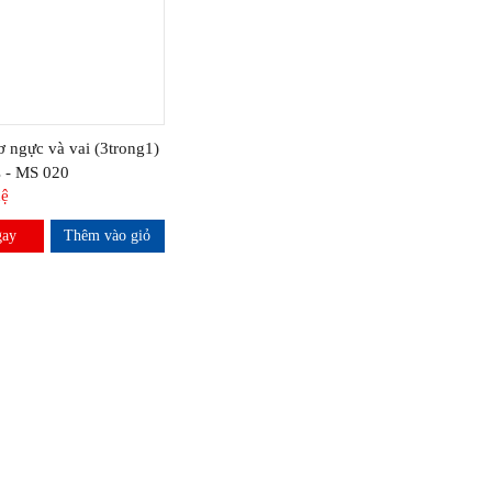
ơ ngực và vai (3trong1)
s - MS 020
hệ
gay
Thêm vào giỏ