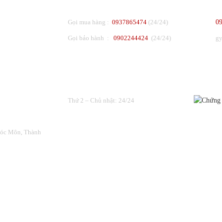
Gọi mua hàng :
0937865474
(24/24)
0
Gọi bảo hành :
0902244424
(24/24)
g
THỜI GIAN LÀM VIỆC
ĐƯỢC C
Thứ 2 – Chủ nhật: 24/24
Hóc Môn, Thành