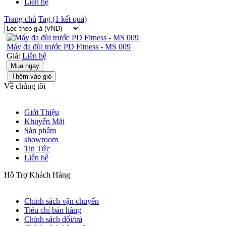
Liên hệ
Trang chủ
Tag (1 kết quả)
Máy đa đùi trước PD Fitness - MS 009
Giá:
Liên hệ
Mua ngay
Thêm vào giỏ
Về chúng tôi
Giới Thiệu
Khuyến Mãi
Sản phẩm
showroom
Tin Tức
Liên hệ
Hỗ Trợ Khách Hàng
Chính sách vận chuyển
Tiêu chí bán hàng
Chính sách đổi/trả