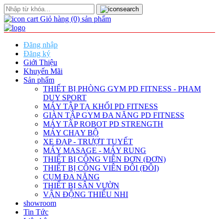
Giỏ hàng
(0)
sản phẩm
Đăng nhập
Đăng ký
Giới Thiệu
Khuyến Mãi
Sản phẩm
THIẾT BỊ PHÒNG GYM PD FITNESS - PHAM
DUY SPORT
MÁY TẬP TẠ KHỐI PD FITNESS
GIÀN TẬP GYM ĐA NĂNG PD FITNESS
MÁY TÂP ROBOT PD STRENGTH
MÁY CHẠY BỘ
XE ĐẠP - TRƯỢT TUYẾT
MÁY MASAGE - MÁY RUNG
THIẾT BỊ CÔNG VIÊN ĐƠN (ĐƠN)
THIẾT BỊ CÔNG VIÊN ĐÔI (ĐÔI)
CỤM ĐA NĂNG
THIẾT BỊ SÂN VƯỜN
VẬN ĐỘNG THIẾU NHI
showroom
Tin Tức