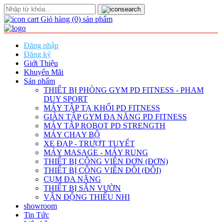
Giỏ hàng
(0)
sản phẩm
Đăng nhập
Đăng ký
Giới Thiệu
Khuyến Mãi
Sản phẩm
THIẾT BỊ PHÒNG GYM PD FITNESS - PHAM
DUY SPORT
MÁY TẬP TẠ KHỐI PD FITNESS
GIÀN TẬP GYM ĐA NĂNG PD FITNESS
MÁY TÂP ROBOT PD STRENGTH
MÁY CHẠY BỘ
XE ĐẠP - TRƯỢT TUYẾT
MÁY MASAGE - MÁY RUNG
THIẾT BỊ CÔNG VIÊN ĐƠN (ĐƠN)
THIẾT BỊ CÔNG VIÊN ĐÔI (ĐÔI)
CỤM ĐA NĂNG
THIẾT BỊ SÂN VƯỜN
VẬN ĐỘNG THIẾU NHI
showroom
Tin Tức