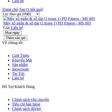
Liên hệ
Trang chủ
Tag (1 kết quả)
Máy xô ngắn & xô dài (2 trong 1) PD Fitness - MS 005
Giá:
Liên hệ
Mua ngay
Thêm vào giỏ
Về chúng tôi
Giới Thiệu
Khuyến Mãi
Sản phẩm
showroom
Tin Tức
Liên hệ
Hỗ Trợ Khách Hàng
Chính sách vận chuyển
Tiêu chí bán hàng
Chính sách đổi/trả