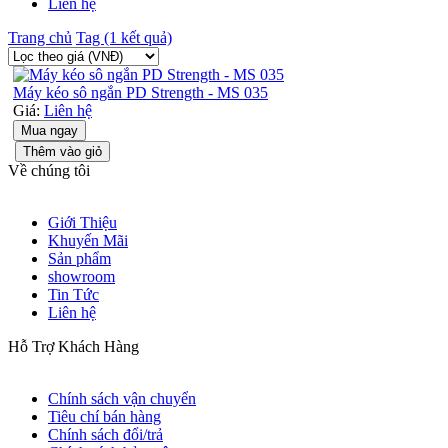
Liên hệ
Trang chủ
Tag (1 kết quả)
Máy kéo sô ngắn PD Strength - MS 035
Giá:
Liên hệ
Mua ngay
Thêm vào giỏ
Về chúng tôi
Giới Thiệu
Khuyến Mãi
Sản phẩm
showroom
Tin Tức
Liên hệ
Hỗ Trợ Khách Hàng
Chính sách vận chuyển
Tiêu chí bán hàng
Chính sách đổi/trả