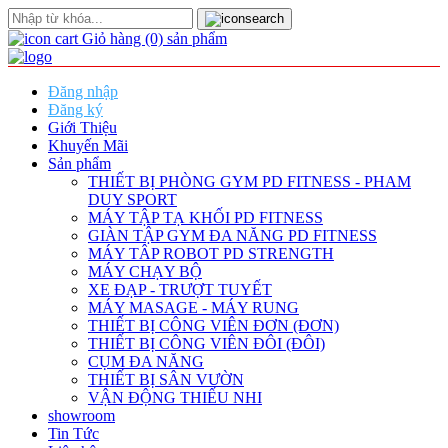
Giỏ hàng
(0)
sản phẩm
Đăng nhập
Đăng ký
Giới Thiệu
Khuyến Mãi
Sản phẩm
THIẾT BỊ PHÒNG GYM PD FITNESS - PHAM
DUY SPORT
MÁY TẬP TẠ KHỐI PD FITNESS
GIÀN TẬP GYM ĐA NĂNG PD FITNESS
MÁY TÂP ROBOT PD STRENGTH
MÁY CHẠY BỘ
XE ĐẠP - TRƯỢT TUYẾT
MÁY MASAGE - MÁY RUNG
THIẾT BỊ CÔNG VIÊN ĐƠN (ĐƠN)
THIẾT BỊ CÔNG VIÊN ĐÔI (ĐÔI)
CỤM ĐA NĂNG
THIẾT BỊ SÂN VƯỜN
VẬN ĐỘNG THIẾU NHI
showroom
Tin Tức