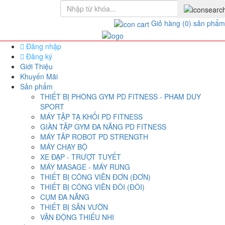
Giỏ hàng
(0)
sản phẩm
Đăng nhập
Đăng ký
Giới Thiệu
Khuyến Mãi
Sản phẩm
THIẾT BỊ PHÒNG GYM PD FITNESS - PHAM DUY
SPORT
MÁY TẬP TẠ KHỐI PD FITNESS
GIÀN TẬP GYM ĐA NĂNG PD FITNESS
MÁY TÂP ROBOT PD STRENGTH
MÁY CHẠY BỘ
XE ĐẠP - TRƯỢT TUYẾT
MÁY MASAGE - MÁY RUNG
THIẾT BỊ CÔNG VIÊN ĐƠN (ĐƠN)
THIẾT BỊ CÔNG VIÊN ĐÔI (ĐÔI)
CỤM ĐA NĂNG
THIẾT BỊ SÂN VƯỜN
VẬN ĐỘNG THIẾU NHI