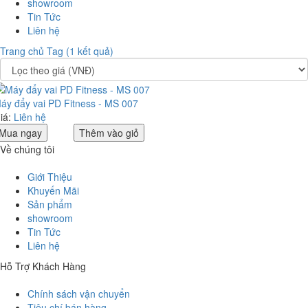
showroom
Tin Tức
Liên hệ
Trang chủ
Tag (1 kết quả)
áy đẩy vai PD Fitness - MS 007
iá:
Liên hệ
Mua ngay
Thêm vào giỏ
Về chúng tôi
Giới Thiệu
Khuyến Mãi
Sản phẩm
showroom
Tin Tức
Liên hệ
Hỗ Trợ Khách Hàng
Chính sách vận chuyển
Tiêu chí bán hàng