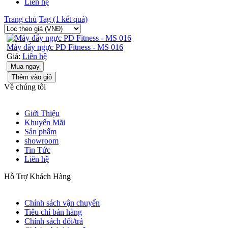
Liên hệ
Trang chủ
Tag (1 kết quả)
Máy đẩy ngực PD Fitness - MS 016
Giá:
Liên hệ
Mua ngay
Thêm vào giỏ
Về chúng tôi
Giới Thiệu
Khuyến Mãi
Sản phẩm
showroom
Tin Tức
Liên hệ
Hỗ Trợ Khách Hàng
Chính sách vận chuyển
Tiêu chí bán hàng
Chính sách đổi/trả