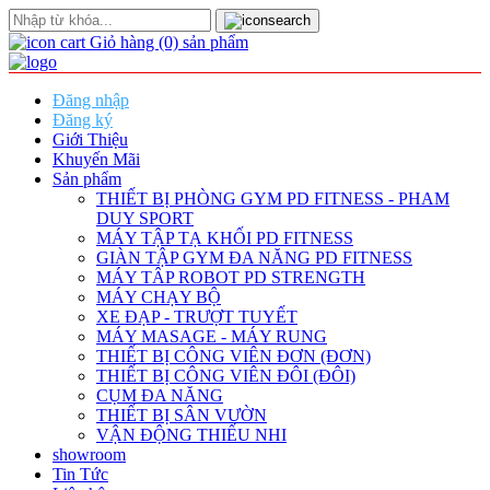
Giỏ hàng
(0)
sản phẩm
Đăng nhập
Đăng ký
Giới Thiệu
Khuyến Mãi
Sản phẩm
THIẾT BỊ PHÒNG GYM PD FITNESS - PHAM
DUY SPORT
MÁY TẬP TẠ KHỐI PD FITNESS
GIÀN TẬP GYM ĐA NĂNG PD FITNESS
MÁY TÂP ROBOT PD STRENGTH
MÁY CHẠY BỘ
XE ĐẠP - TRƯỢT TUYẾT
MÁY MASAGE - MÁY RUNG
THIẾT BỊ CÔNG VIÊN ĐƠN (ĐƠN)
THIẾT BỊ CÔNG VIÊN ĐÔI (ĐÔI)
CỤM ĐA NĂNG
THIẾT BỊ SÂN VƯỜN
VẬN ĐỘNG THIẾU NHI
showroom
Tin Tức