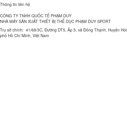
Thông tin liên hệ
CÔNG TY TNHH QUỐC TẾ PHẠM DUY
NHÀ MÁY SẢN XUẤT THIẾT BỊ THỂ DỤC PHẠM DUY SPORT
Trụ sở chính: 41/68/3C, Đường DT5, Ấp 5, xã Đông Thạnh, Huyện Hó
phố Hồ Chí Minh, Việt Nam