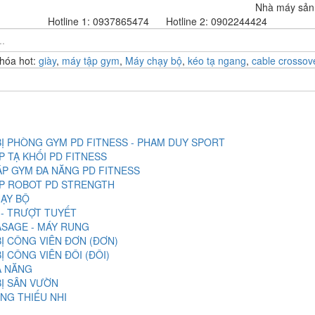
Nhà máy sản xuất
Hotline 1:
0937865474
Hotline 2:
0902244424
hóa hot:
giày
,
máy tập gym
,
Máy chạy bộ
,
kéo tạ ngang
,
cable crossov
BỊ PHÒNG GYM PD FITNESS - PHAM DUY SPORT
P TẠ KHỐI PD FITNESS
ẬP GYM ĐA NĂNG PD FITNESS
P ROBOT PD STRENGTH
ẠY BỘ
 - TRƯỢT TUYẾT
SAGE - MÁY RUNG
BỊ CÔNG VIÊN ĐƠN (ĐƠN)
BỊ CÔNG VIÊN ĐÔI (ĐÔI)
A NĂNG
BỊ SÂN VƯỜN
NG THIẾU NHI