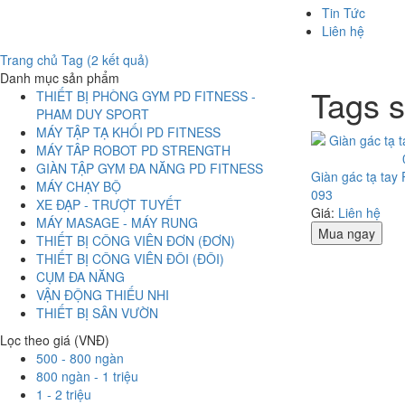
Tin Tức
Liên hệ
Trang chủ
Tag (2 kết quả)
Danh mục sản phẩm
Tags 
THIẾT BỊ PHÒNG GYM PD FITNESS -
PHAM DUY SPORT
MÁY TẬP TẠ KHỐI PD FITNESS
MÁY TÂP ROBOT PD STRENGTH
GIÀN TẬP GYM ĐA NĂNG PD FITNESS
Giàn gác tạ tay
MÁY CHẠY BỘ
093
XE ĐẠP - TRƯỢT TUYẾT
Giá:
Liên hệ
MÁY MASAGE - MÁY RUNG
Mua ngay
THIẾT BỊ CÔNG VIÊN ĐƠN (ĐƠN)
THIẾT BỊ CÔNG VIÊN ĐÔI (ĐÔI)
CỤM ĐA NĂNG
VẬN ĐỘNG THIẾU NHI
THIẾT BỊ SÂN VƯỜN
Lọc theo giá (VNĐ)
500 - 800 ngàn
800 ngàn - 1 triệu
1 - 2 triệu