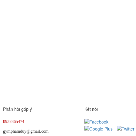
Phản hồi góp ý
Kết nối
0937865474
gymphamduy@gmail.com