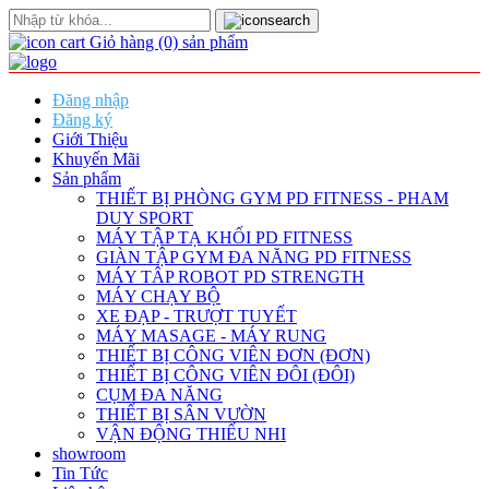
Giỏ hàng
(0)
sản phẩm
Đăng nhập
Đăng ký
Giới Thiệu
Khuyến Mãi
Sản phẩm
THIẾT BỊ PHÒNG GYM PD FITNESS - PHAM
DUY SPORT
MÁY TẬP TẠ KHỐI PD FITNESS
GIÀN TẬP GYM ĐA NĂNG PD FITNESS
MÁY TÂP ROBOT PD STRENGTH
MÁY CHẠY BỘ
XE ĐẠP - TRƯỢT TUYẾT
MÁY MASAGE - MÁY RUNG
THIẾT BỊ CÔNG VIÊN ĐƠN (ĐƠN)
THIẾT BỊ CÔNG VIÊN ĐÔI (ĐÔI)
CỤM ĐA NĂNG
THIẾT BỊ SÂN VƯỜN
VẬN ĐỘNG THIẾU NHI
showroom
Tin Tức