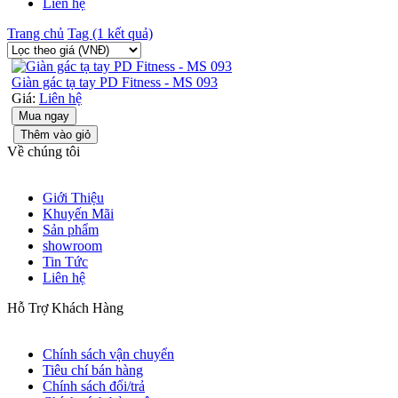
Liên hệ
Trang chủ
Tag (1 kết quả)
Giàn gác tạ tay PD Fitness - MS 093
Giá:
Liên hệ
Mua ngay
Thêm vào giỏ
Về chúng tôi
Giới Thiệu
Khuyến Mãi
Sản phẩm
showroom
Tin Tức
Liên hệ
Hỗ Trợ Khách Hàng
Chính sách vận chuyển
Tiêu chí bán hàng
Chính sách đổi/trả