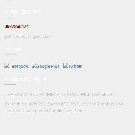
PHẢN HỒI GÓP Ý
0937865474
gymphamduy@gmail.com
KẾT NỐI
THÔNG TIN LIÊN HỆ
NHÀ MÁY SẢN XUẤT THIẾT BỊ THỂ DỤC PHẠM DUY SPORT
Trụ sở chính: 41/68/3C, Đường DT5, Ấp 5, xã Đông Thạnh, Huyện
Hóc Môn, Thành phố Hồ Chí Minh, Việt Nam