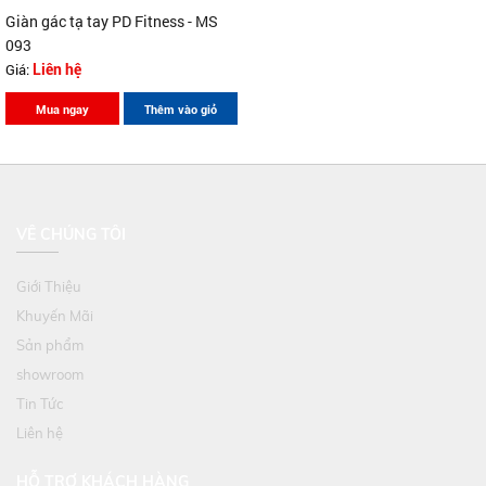
Giàn gác tạ tay PD Fitness - MS
093
Giá:
Liên hệ
Mua ngay
Thêm vào giỏ
VỀ CHÚNG TÔI
Giới Thiệu
Khuyến Mãi
Sản phẩm
showroom
Tin Tức
Liên hệ
HỖ TRỢ KHÁCH HÀNG