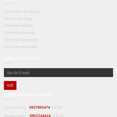
Chính sách vận chuyển
Tiêu chí bán hàng
Chính sách đổi/trả
Chính sách bảo mật
Hình thức thanh toán
Chính sách bảo hành
ĐĂNG KÝ NHẬN TIN
GỬI
CHĂM SÓC KHÁCH HÀNG
Gọi mua hàng :
0937865474
(24/24)
Gọi bảo hành :
0902244424
(24/24)