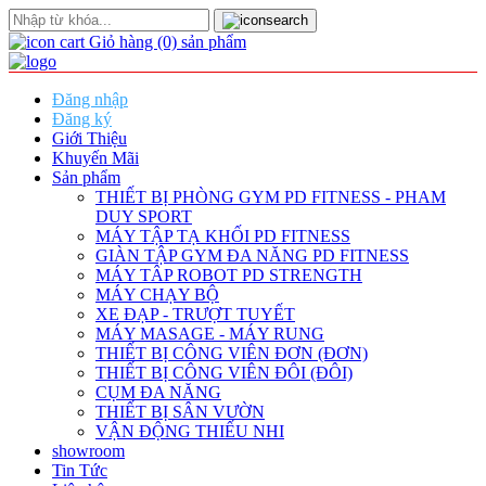
Giỏ hàng
(0)
sản phẩm
Đăng nhập
Đăng ký
Giới Thiệu
Khuyến Mãi
Sản phẩm
THIẾT BỊ PHÒNG GYM PD FITNESS - PHAM
DUY SPORT
MÁY TẬP TẠ KHỐI PD FITNESS
GIÀN TẬP GYM ĐA NĂNG PD FITNESS
MÁY TÂP ROBOT PD STRENGTH
MÁY CHẠY BỘ
XE ĐẠP - TRƯỢT TUYẾT
MÁY MASAGE - MÁY RUNG
THIẾT BỊ CÔNG VIÊN ĐƠN (ĐƠN)
THIẾT BỊ CÔNG VIÊN ĐÔI (ĐÔI)
CỤM ĐA NĂNG
THIẾT BỊ SÂN VƯỜN
VẬN ĐỘNG THIẾU NHI
showroom
Tin Tức