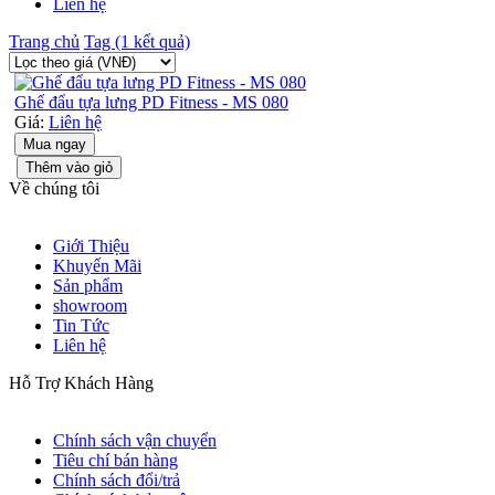
Liên hệ
Trang chủ
Tag (1 kết quả)
Ghế đẩu tựa lưng PD Fitness - MS 080
Giá:
Liên hệ
Mua ngay
Thêm vào giỏ
Về chúng tôi
Giới Thiệu
Khuyến Mãi
Sản phẩm
showroom
Tin Tức
Liên hệ
Hỗ Trợ Khách Hàng
Chính sách vận chuyển
Tiêu chí bán hàng
Chính sách đổi/trả