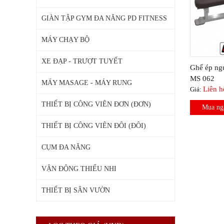
GIÀN TẬP GYM ĐA NĂNG PD FITNESS
MÁY CHẠY BỘ
XE ĐẠP - TRƯỢT TUYẾT
Ghế ép ngự
MS 062
MÁY MASAGE - MÁY RUNG
Liên h
Giá:
THIẾT BỊ CÔNG VIÊN ĐƠN (ĐƠN)
Mua ng
THIẾT BỊ CÔNG VIÊN ĐÔI (ĐÔI)
CỤM ĐA NĂNG
VẬN ĐỘNG THIẾU NHI
THIẾT BỊ SÂN VƯỜN