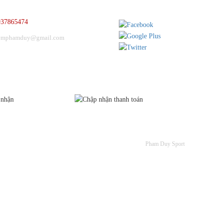
937865474
ymphamduy@gmail.com
HỨNG NHẬN
CHẤP NHẬN THANH TOÁN
Pham Duy Sport