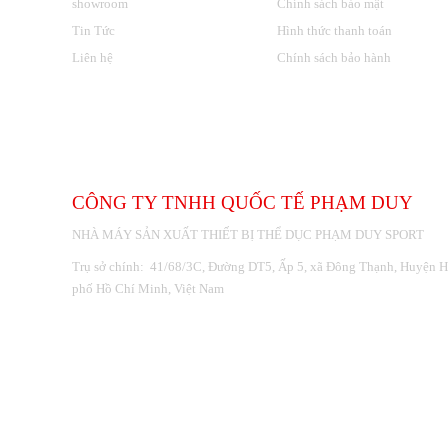
showroom
Chính sách bảo mật
Tin Tức
Hình thức thanh toán
Liên hệ
Chính sách bảo hành
THÔNG TIN LIÊN HỆ
CÔNG TY TNHH QUỐC TẾ PHẠM DUY
NHÀ MÁY SẢN XUẤT THIẾT BỊ THỂ DỤC PHẠM DUY SPORT
Trụ sở chính: 41/68/3C, Đường DT5, Ấp 5, xã Đông Thạnh, Huyện 
phố Hồ Chí Minh, Việt Nam