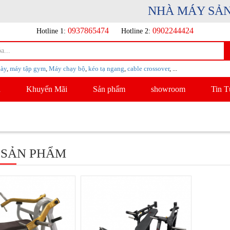
NHÀ MÁY SẢN XU
0937865474
0902244424
Hotline 1:
Hotline 2:
iày
,
máy tập gym
,
Máy chạy bộ
,
kéo tạ ngang
,
cable crossover
, ...
u
Khuyến Mãi
Sản phẩm
showroom
Tin T
 SẢN PHẨM