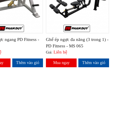
c ngang PD Fitness -
Ghế ép ngực đa năng (3 trong 1) -
PD Fitness - MS 065
ệ
Liên hệ
Giá:
ay
Thêm vào giỏ
Mua ngay
Thêm vào giỏ