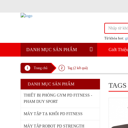
Từ khóa hot:
g
DANH MỤC SẢN PHẨM
Giới Thiệ
Trang chủ
Tag (2 kết quả)
TAGS
DANH MỤC SẢN PHẨM
THIẾT BỊ PHÒNG GYM PD FITNESS -
PHAM DUY SPORT
MÁY TẬP TẠ KHỐI PD FITNESS
MÁY TÂP ROBOT PD STRENGTH