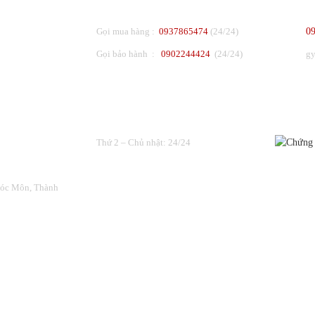
Gọi mua hàng :
0937865474
(24/24)
0
Gọi bảo hành :
0902244424
(24/24)
g
THỜI GIAN LÀM VIỆC
ĐƯỢC C
Thứ 2 – Chủ nhật: 24/24
Hóc Môn, Thành