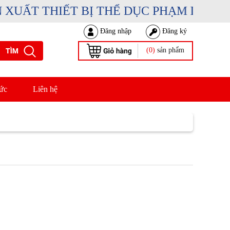
ẤT THIẾT BỊ THỂ DỤC PHẠM DUY SPOR
Đăng nhập
Đăng ký
(0)
sản phẩm
ức
Liên hệ