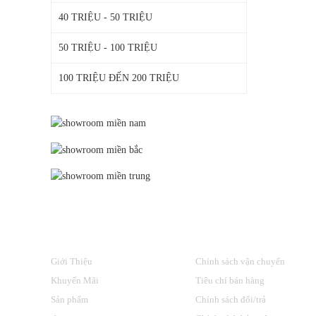
40 TRIỆU - 50 TRIỆU
50 TRIỆU - 100 TRIỆU
100 TRIỆU ĐẾN 200 TRIỆU
VỀ CHÚNG TÔI
HỖ TRỢ KHÁCH HÀNG
Giới Thiệu
Chính sách vận chuyển
Khuyến Mãi
Tiêu chí bán hàng
Sản phẩm
Chính sách đổi/trả