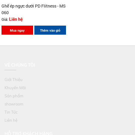
Ghế ép ngực dưới PD FIitness - MS
060
Giá:
Liên hệ
Mua ngay
Thêm vào giỏ
VỀ CHÚNG TÔI
Giới Thiệu
Khuyến Mãi
Sản phẩm
showroom
Tin Tức
Liên hệ
HỖ TRỢ KHÁCH HÀNG