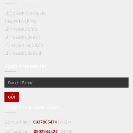
Chính sách vận chuyển
Tiêu chí bán hàng
Chính sách đổi/trả
Chính sách bảo mật
Hình thức thanh toán
Chính sách bảo hành
ĐĂNG KÝ NHẬN TIN
GỬI
CHĂM SÓC KHÁCH HÀNG
Gọi mua hàng :
0937865474
(24/24)
Gọi bảo hành :
0902244424
(24/24)