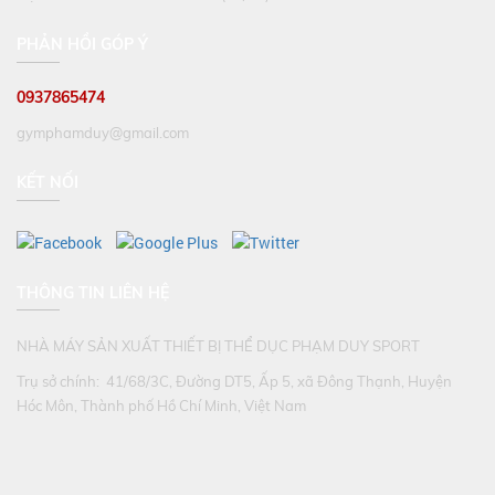
PHẢN HỒI GÓP Ý
0937865474
gymphamduy@gmail.com
KẾT NỐI
THÔNG TIN LIÊN HỆ
NHÀ MÁY SẢN XUẤT THIẾT BỊ THỂ DỤC PHẠM DUY SPORT
Trụ sở chính: 41/68/3C, Đường DT5, Ấp 5, xã Đông Thạnh, Huyện
Hóc Môn, Thành phố Hồ Chí Minh, Việt Nam