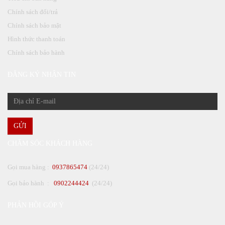
Chính sách đổi/trả
Chính sách bảo mật
Hình thức thanh toán
Chính sách bảo hành
ĐĂNG KÝ NHẬN TIN
GỬI
CHĂM SÓC KHÁCH HÀNG
Gọi mua hàng :
0937865474
(24/24)
Gọi bảo hành :
0902244424
(24/24)
PHẢN HỒI GÓP Ý