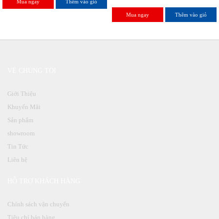
Mua ngay
Thêm vào giỏ
Mua ngay
Thêm vào giỏ
VỀ CHÚNG TÔI
Giới Thiệu
Khuyến Mãi
Sản phẩm
showroom
Tin Tức
Liên hệ
HỖ TRỢ KHÁCH HÀNG
Chính sách vận chuyển
Tiêu chí bán hàng