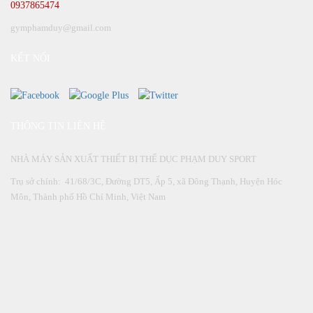
0937865474
gymphamduy@gmail.com
KẾT NỐI
THÔNG TIN LIÊN HỆ
NHÀ MÁY SẢN XUẤT THIẾT BỊ THỂ DỤC PHẠM DUY SPORT
Trụ sở chính: 41/68/3C, Đường DT5, Ấp 5, xã Đông Thạnh, Huyện Hóc
Môn, Thành phố Hồ Chí Minh, Việt Nam