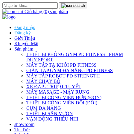
Giỏ hàng
(0)
sản phẩm
Đăng nhập
Đăng ký
Giới Thiệu
Khuyến Mãi
Sản phẩm
THIẾT BỊ PHÒNG GYM PD FITNESS - PHAM
DUY SPORT
MÁY TẬP TẠ KHỐI PD FITNESS
GIÀN TẬP GYM ĐA NĂNG PD FITNESS
MÁY TÂP ROBOT PD STRENGTH
MÁY CHẠY BỘ
XE ĐẠP - TRƯỢT TUYẾT
MÁY MASAGE - MÁY RUNG
THIẾT BỊ CÔNG VIÊN ĐƠN (ĐƠN)
THIẾT BỊ CÔNG VIÊN ĐÔI (ĐÔI)
CỤM ĐA NĂNG
THIẾT BỊ SÂN VƯỜN
VẬN ĐỘNG THIẾU NHI
showroom
Tin Tức