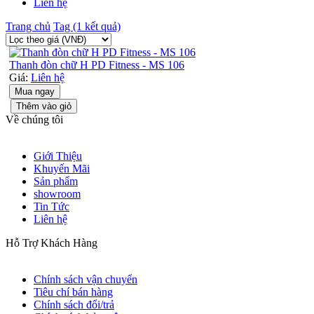
Liên hệ
Trang chủ
Tag (1 kết quả)
Thanh đòn chữ H PD Fitness - MS 106
Giá:
Liên hệ
Mua ngay
Thêm vào giỏ
Về chúng tôi
Giới Thiệu
Khuyến Mãi
Sản phẩm
showroom
Tin Tức
Liên hệ
Hỗ Trợ Khách Hàng
Chính sách vận chuyển
Tiêu chí bán hàng
Chính sách đổi/trả