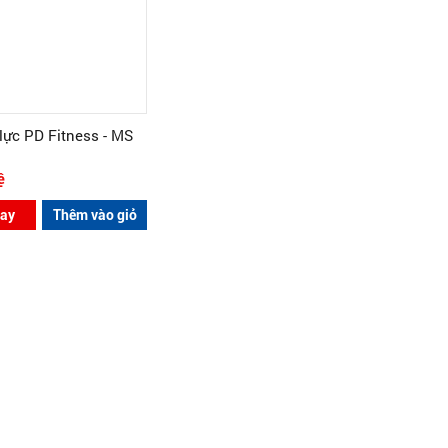
lực PD Fitness - MS
ệ
ay
Thêm vào giỏ