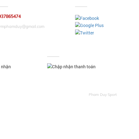
HẢN HỒI GÓP Ý
KẾT NỐI
937865474
ymphamduy@gmail.com
CHỨNG NHẬN
CHẤP NHẬN THANH TOÁN
Pham Duy Sport