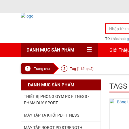
Từ khóa hot:
g
Giới Thiệ
DANH MỤC SẢN PHẨM
Trang chủ
Tag (1 kết quả)
TAGS
DANH MỤC SẢN PHẨM
THIẾT BỊ PHÒNG GYM PD FITNESS -
PHAM DUY SPORT
MÁY TẬP TẠ KHỐI PD FITNESS
MÁY TÂP ROBOT PD STRENGTH