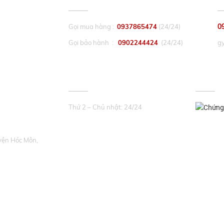
CHĂM SÓC KHÁCH HÀNG
P
0
Gọi mua hàng :
0937865474
(24/24)
Gọi bảo hành :
0902244424
(24/24)
g
THỜI GIAN LÀM VIỆC
ĐƯỢC 
Thứ 2 – Chủ nhật: 24/24
yện Hóc Môn,