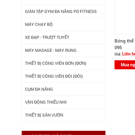
GIÀN TẬP GYM ĐA NĂNG PD FITNESS
MÁY CHẠY BỘ
XE ĐẠP - TRƯỢT TUYẾT
Bóng thể 
095
MÁY MASAGE - MÁY RUNG
Giá:
Liên h
THIẾT BỊ CÔNG VIÊN ĐƠN (ĐƠN)
Mua ng
THIẾT BỊ CÔNG VIÊN ĐÔI (ĐÔI)
CỤM ĐA NĂNG
VẬN ĐỘNG THIẾU NHI
THIẾT BỊ SÂN VƯỜN