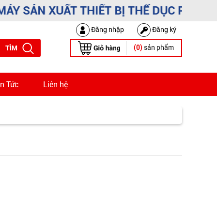
 SẢN XUẤT THIẾT BỊ THỂ DỤC PHẠM DU
Đăng nhập
Đăng ký
sản phẩm
(0)
in Tức
Liên hệ