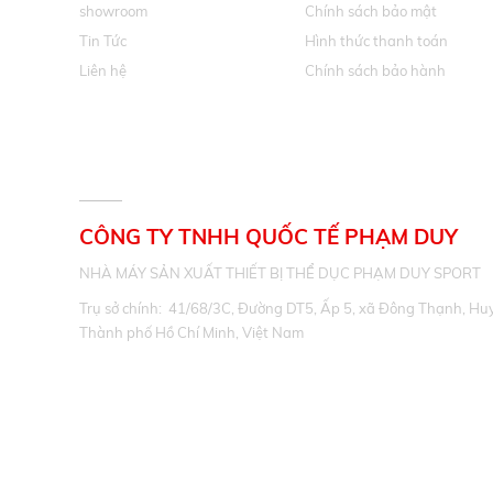
showroom
Chính sách bảo mật
Tin Tức
Hình thức thanh toán
Liên hệ
Chính sách bảo hành
THÔNG TIN LIÊN HỆ
CÔNG TY TNHH QUỐC TẾ PHẠM DUY
NHÀ MÁY SẢN XUẤT THIẾT BỊ THỂ DỤC PHẠM DUY SPORT
Trụ sở chính: 41/68/3C, Đường DT5, Ấp 5, xã Đông Thạnh, Hu
Thành phố Hồ Chí Minh, Việt Nam