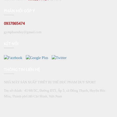
PHẢN HỒI GÓP Ý
0937865474
gymphamduy@gmail.com
KẾT NỐI
THÔNG TIN LIÊN HỆ
NHÀ MÁY SẢN XUẤT THIẾT BỊ THỂ DỤC PHẠM DUY SPORT
Trụ sở chính: 41/68/3C, Đường DT5, Ấp 5, xã Đông Thạnh, Huyện Hóc
Môn, Thành phố Hồ Chí Minh, Việt Nam