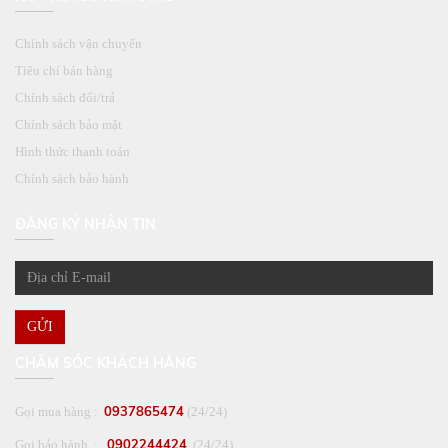
Chính sách vận chuyển
Tiêu chí bán hàng
Chính sách đổi/trả
Chính sách bảo mật
Hình thức thanh toán
Chính sách bảo hành
ĐĂNG KÝ NHẬN TIN
GỬI
CHĂM SÓC KHÁCH HÀNG
0937865474
Gọi mua hàng :
(24/24)
0902244424
Gọi bảo hành :
(24/24)