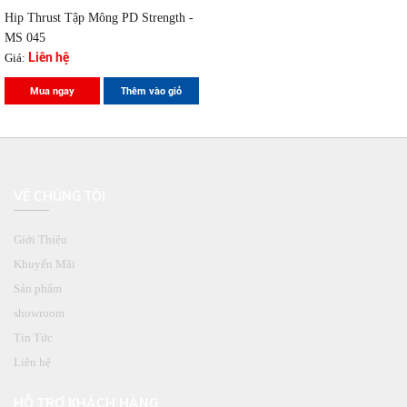
Hip Thrust Tập Mông PD Strength -
MS 045
Liên hệ
Giá:
Mua ngay
Thêm vào giỏ
VỀ CHÚNG TÔI
Giới Thiệu
Khuyến Mãi
Sản phẩm
showroom
Tin Tức
Liên hệ
HỖ TRỢ KHÁCH HÀNG