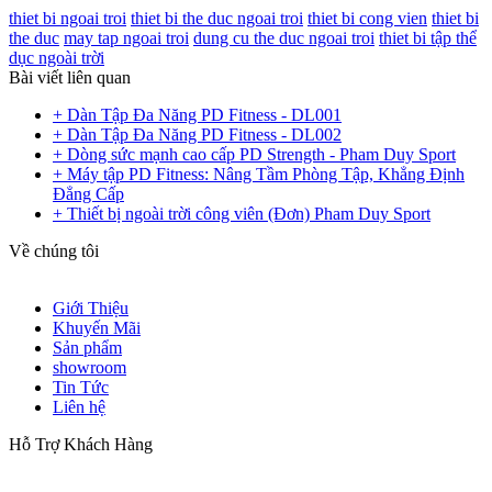
thiet bi ngoai troi
thiet bi the duc ngoai troi
thiet bi cong vien
thiet bi
the duc
may tap ngoai troi
dung cu the duc ngoai troi
thiet bi tập thể
dục ngoài trời
Bài viết liên quan
+ Dàn Tập Đa Năng PD Fitness - DL001
+ Dàn Tập Đa Năng PD Fitness - DL002
+ Dòng sức mạnh cao cấp PD Strength - Pham Duy Sport
+ Máy tập PD Fitness: Nâng Tầm Phòng Tập, Khẳng Định
Đẳng Cấp
+ Thiết bị ngoài trời công viên (Đơn) Pham Duy Sport
Về chúng tôi
Giới Thiệu
Khuyến Mãi
Sản phẩm
showroom
Tin Tức
Liên hệ
Hỗ Trợ Khách Hàng