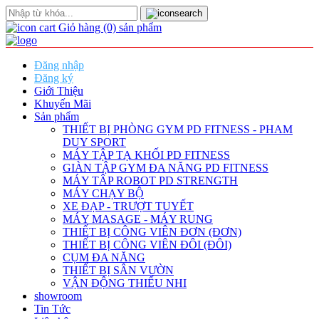
Giỏ hàng
(0)
sản phẩm
Đăng nhập
Đăng ký
Giới Thiệu
Khuyến Mãi
Sản phẩm
THIẾT BỊ PHÒNG GYM PD FITNESS - PHAM
DUY SPORT
MÁY TẬP TẠ KHỐI PD FITNESS
GIÀN TẬP GYM ĐA NĂNG PD FITNESS
MÁY TÂP ROBOT PD STRENGTH
MÁY CHẠY BỘ
XE ĐẠP - TRƯỢT TUYẾT
MÁY MASAGE - MÁY RUNG
THIẾT BỊ CÔNG VIÊN ĐƠN (ĐƠN)
THIẾT BỊ CÔNG VIÊN ĐÔI (ĐÔI)
CỤM ĐA NĂNG
THIẾT BỊ SÂN VƯỜN
VẬN ĐỘNG THIẾU NHI
showroom
Tin Tức